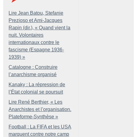
Lire Jean Batou, Stefanie
Prezioso et Ami-Jacques
Rapin (dir.), «
Quand vient la
nuit. Volontaires
internationaux contre le
fascisme (Espagne 1936-
1939)
»
Catalogne : Construire
l’anarchisme organisé
Kanaky : La répression de
l’État colonial se poursuit
Lire René Berthier, «
Les
Anarchistes et l’organisation.
Plateforme-Synthèse
»
Football : La FIFA et les USA
marquent contre notre camp