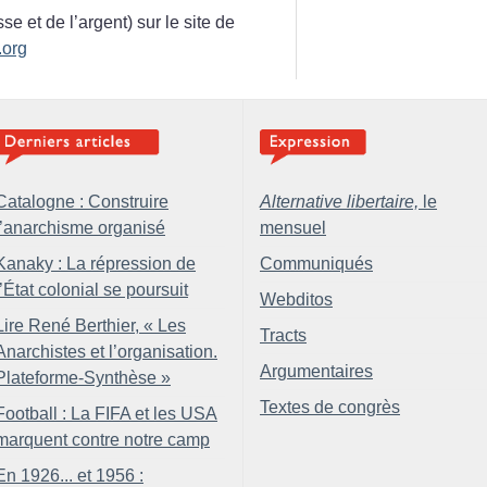
se et de l’argent) sur le site de
.org
Catalogne : Construire
Alternative libertaire,
le
l’anarchisme organisé
mensuel
Kanaky : La répression de
Communiqués
l’État colonial se poursuit
Webditos
Lire René Berthier, «
Les
Tracts
Anarchistes et l’organisation.
Argumentaires
Plateforme-Synthèse
»
Textes de congrès
Football : La FIFA et les USA
marquent contre notre camp
En 1926... et 1956 :