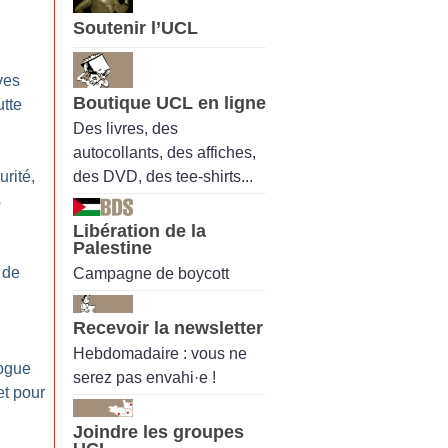
Soutenir l’UCL
ves
Boutique UCL en ligne
utte
Des livres, des
autocollants, des affiches,
des DVD, des tee-shirts...
rité,
s
Libération de la
Palestine
i de
Campagne de boycott
Recevoir la newsletter
Hebdomadaire : vous ne
logue
serez pas envahi·e !
et pour
Joindre les groupes