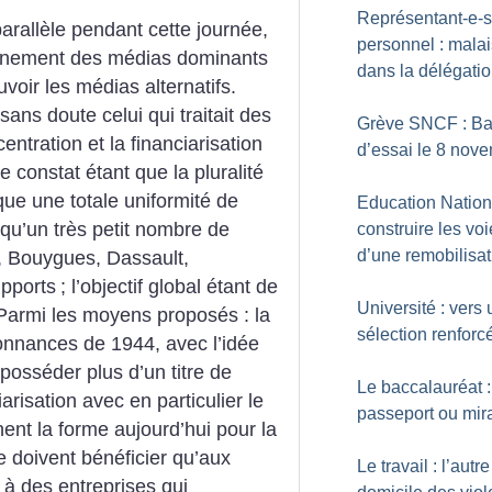
Représentant-e-s
arallèle pendant cette journée,
personnel : mala
tionnement des médias dominants
dans la délégati
ir les médias alternatifs.
 sans doute celui qui traitait des
Grève SNCF : Ba
entration et la financiarisation
d’essai le 8 nov
Le constat étant que la pluralité
ue une totale uniformité de
Education Nation
 qu’un très petit nombre de
construire les vo
d’une remobilisat
, Bouygues, Dassault,
upports
; l’objectif global étant de
Université : vers
. Parmi les moyens proposés : la
sélection renforc
donnances de 1944, avec l’idée
posséder plus d’un titre de
Le baccalauréat :
ciarisation avec en particulier le
passeport ou mir
nent la forme aujourd’hui pour la
 doivent bénéficier qu’aux
Le travail : l’autre
s à des entreprises qui