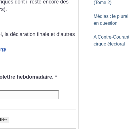
iques dont il reste encore des
(Tome 2)
rs).
Médias : le plura
en question
, la déclaration finale et d’autres
A Contre-Courant
cirque électoral
rg/
nfolettre hebdomadaire.
*
lider