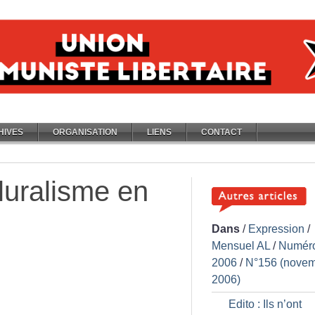
HIVES
ORGANISATION
LIENS
CONTACT
pluralisme en
Dans
/
Expression
/
Mensuel AL
/
Numér
2006
/
N°156 (nove
2006)
Edito : Ils n’ont