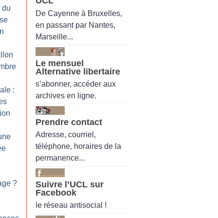
UCL
 du
De Cayenne à Bruxelles,
ise
en passant par Nantes,
on
Marseille...
llon
Le mensuel
embre
Alternative libertaire
s’abonner, accéder aux
ale :
archives en ligne.
ies
ion
Prendre contact
Adresse, courriel,
 une
téléphone, horaires de la
ée
permanence...
age
?
Suivre l’UCL sur
Facebook
le réseau antisocial !