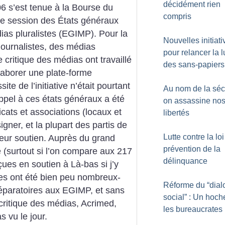
décidément rien
 s’est tenue à la Bourse du
compris
ère session des États généraux
ias pluralistes (EGIMP). Pour la
Nouvelles initiati
journalistes, des médias
pour relancer la l
e critique des médias ont travaillé
des sans-papiers
laborer une plate-forme
site de l’initiative n’était pourtant
Au nom de la sécu
ppel à ces états généraux a été
on assassine no
cats et associations (locaux et
libertés
gner, et la plupart des partis de
Lutte contre la lo
leur soutien. Auprès du grand
prévention de la
e (surtout si l’on compare aux 217
délinquance
ues en soutien à Là-bas si j’y
ires ont été bien peu nombreux-
Réforme du “dia
réparatoires aux EGIMP, et sans
social” : Un hoch
 critique des médias, Acrimed,
les bureaucrates
s vu le jour.