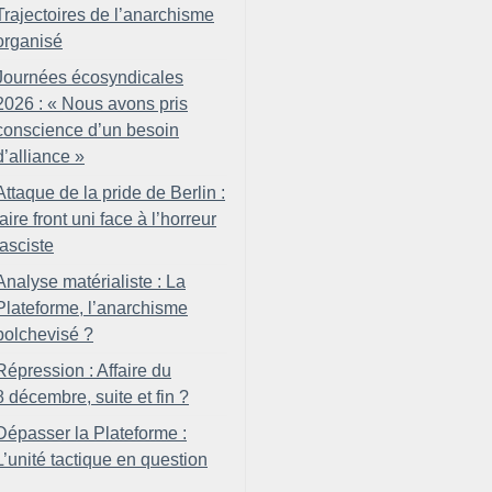
Trajectoires de l’anarchisme
organisé
Journées écosyndicales
2026 : «
Nous avons pris
conscience d’un besoin
d’alliance
»
Attaque de la pride de Berlin :
faire front uni face à l’horreur
fasciste
Analyse matérialiste : La
Plateforme, l’anarchisme
bolchevisé
?
Répression : Affaire du
8 décembre, suite et fin
?
Dépasser la Plateforme :
L’unité tactique en question