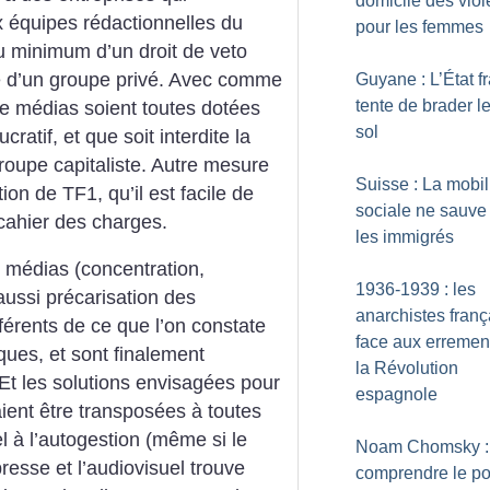
domicile des vio
ux équipes rédactionnelles du
pour les femmes
au minimum d’un droit de veto
e d’un groupe privé. Avec comme
Guyane : L’État f
tente de brader l
 de médias soient toutes dotées
sol
ucratif, et que soit interdite la
oupe capitaliste. Autre mesure
Suisse : La mobil
ion de TF1, qu’il est facile de
sociale ne sauve
 cahier des charges.
les immigrés
médias (concentration,
1936-1939 : les
ussi précarisation des
anarchistes franç
fférents de ce que l’on constate
face aux erremen
ues, et sont finalement
la Révolution
Et les solutions envisagées pour
espagnole
ient être transposées à toutes
el à l’autogestion (même si le
Noam Chomsky :
presse et l’audiovisuel trouve
comprendre le po