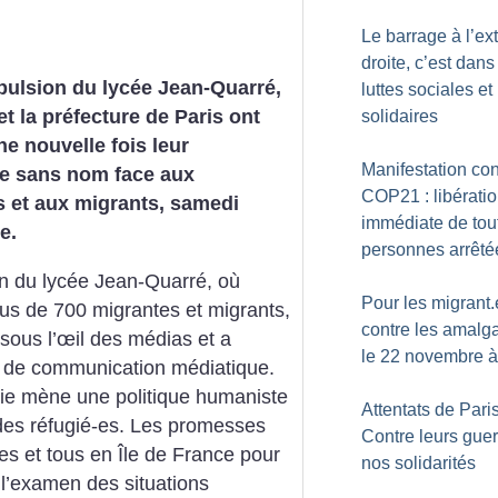
Le barrage à l’ex
droite, c’est dans
pulsion du lycée Jean-Quarré,
luttes sociales et
et la préfecture de Paris ont
solidaires
e nouvelle fois leur
Manifestation con
ie sans nom face aux
COP21 : libérati
 et aux migrants, samedi
immédiate de tou
e.
personnes arrêté
on du lycée Jean-Quarré, où
Pour les migrant.
lus de 700 migrantes et migrants,
contre les amalg
e sous l’œil des médias et a
le 22 novembre à
n de communication médiatique.
irie mène une politique humaniste
Attentats de Paris
des réfugié-es. Les promesses
Contre leurs guer
tes et tous en Île de France pour
nos solidarités
l’examen des situations