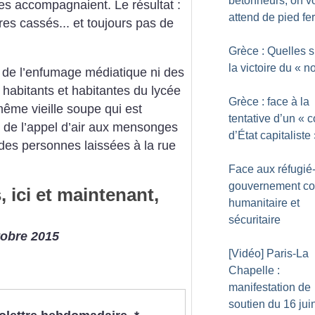
bétonneurs, on v
i les accompagnaient. Le résultat :
attend de pied f
es cassés... et toujours pas de
Grèce : Quelles s
la victoire du «
n
de l’enfumage médiatique ni des
s habitants et habitantes du lycée
Grèce : face à la
même vieille soupe qui est
tentative d’un «
c
il de l’appel d’air aux mensonges
d’État capitaliste
n des personnes laissées à la rue
Face aux réfugié-
gouvernement co
 ici et maintenant,
humanitaire et
sécuritaire
ctobre 2015
[Vidéo] Paris-La
Chapelle :
manifestation de
soutien du 16 jui