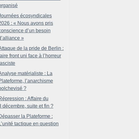
organisé
Journées écosyndicales
2026 : «
Nous avons pris
conscience d’un besoin
d’alliance
»
Attaque de la pride de Berlin :
faire front uni face à l’horreur
fasciste
Analyse matérialiste : La
Plateforme, l’anarchisme
bolchevisé
?
Répression : Affaire du
8 décembre, suite et fin
?
Dépasser la Plateforme :
L’unité tactique en question