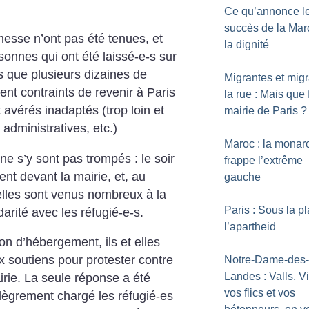
Ce qu’annonce l
succès de la Mar
messe n’ont pas été tenues, et
la dignité
sonnes qui ont été laissé-e-s sur
s que plusieurs dizaines de
Migrantes et migr
ent contraints de revenir à Paris
la rue : Mais que f
avérés inadaptés (trop loin et
mairie de Paris
?
administratives, etc.)
Maroc : la monar
ne s’y sont pas trompés : le soir
frappe l’extrême
ent devant la mairie, et, au
gauche
 elles sont venus nombreux à la
Paris : Sous la p
arité avec les réfugié-e-s.
l’apartheid
on d’hébergement, ils et elles
 soutiens pour protester contre
Notre-Dame-des-
Landes : Valls, Vi
irie. La seule réponse a été
vos flics et vos
 allègrement chargé les réfugié-es