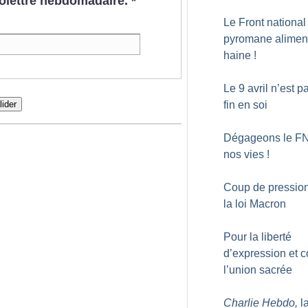
nfolettre hebdomadaire.
*
Le Front national
pyromane aliment
haine
!
Le 9 avril n’est p
lider
fin en soi
Dégageons le F
nos vies
!
Coup de pressio
la loi Macron
Pour la liberté
d’expression et c
l’union sacrée
Charlie Hebdo,
l