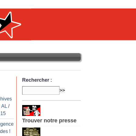
Rechercher :
chives
 AL
/
015
Trouver notre presse
urgence
ades
!