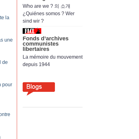
Who are we ? 의 소개
¿Quiénes somos ? Wer
e la
sind wir ?
Fonds d’archives
as une
communistes
libertaires
La mémoire du mouvement
N de
depuis 1944
n pour
ontre
a