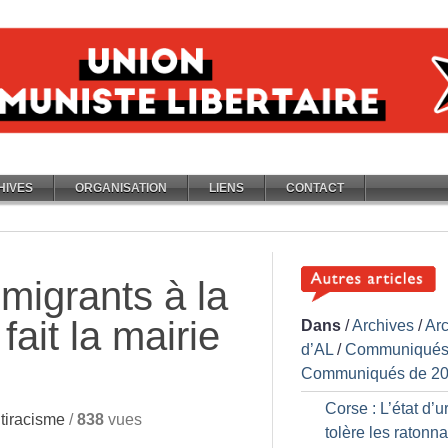
HIVES
ORGANISATION
LIENS
CONTACT
migrants à la
fait la mairie
Dans
/
Archives
/
Ar
d’AL
/
Communiqués
Communiqués de 2
Corse : L’état d’
tiracisme
/
838
vues
tolère les ratonn