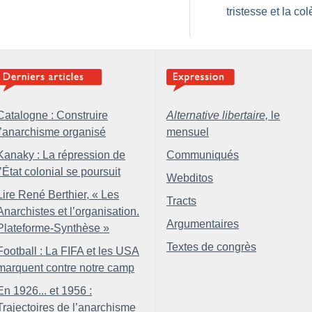
tristesse et la col
Catalogne : Construire
Alternative libertaire,
le
l’anarchisme organisé
mensuel
Kanaky : La répression de
Communiqués
l’État colonial se poursuit
Webditos
Lire René Berthier, «
Les
Tracts
Anarchistes et l’organisation.
Argumentaires
Plateforme-Synthèse
»
Textes de congrès
Football : La FIFA et les USA
marquent contre notre camp
En 1926... et 1956 :
Trajectoires de l’anarchisme