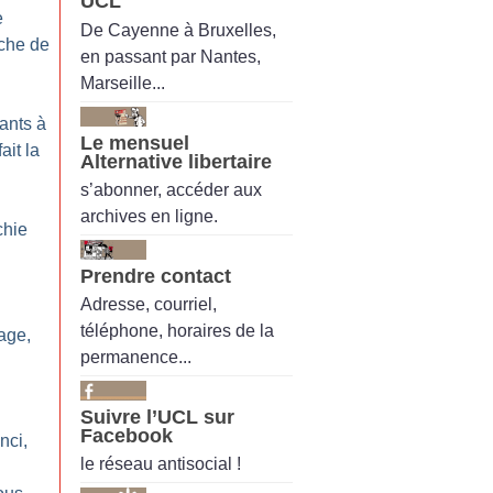
UCL
e
De Cayenne à Bruxelles,
che de
en passant par Nantes,
Marseille...
ants à
Le mensuel
ait la
Alternative libertaire
s’abonner, accéder aux
archives en ligne.
chie
Prendre contact
Adresse, courriel,
téléphone, horaires de la
lage,
permanence...
Suivre l’UCL sur
Facebook
nci,
le réseau antisocial !