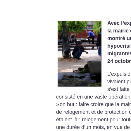
Avec l’ex
la mairie 
montré un
hypocris
migrantes
24 octobr
L’expulsi
vivaient p
s’est fait
consisté en une vaste opératio
Son but : faire croire que la ma
de relogement et de protection 
étaient là : relogement pour tou
une durée d’un mois, en vue de 