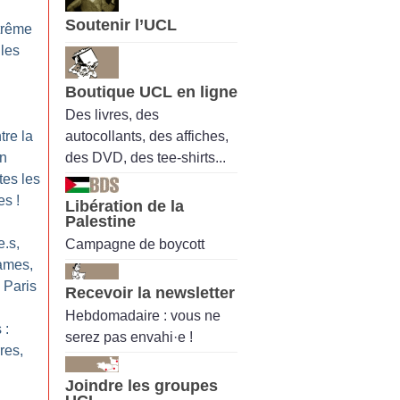
Soutenir l’UCL
trême
 les
Boutique UCL en ligne
Des livres, des
autocollants, des affiches,
tre la
des DVD, des tee-shirts...
on
tes les
es
!
Libération de la
Palestine
e.s,
Campagne de boycott
ames,
 Paris
Recevoir la newsletter
Hebdomadaire : vous ne
 :
serez pas envahi·e !
res,
Joindre les groupes