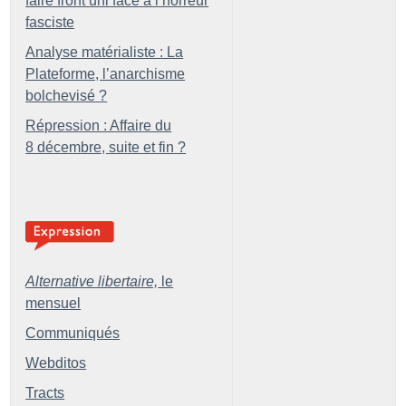
faire front uni face à l’horreur
fasciste
Analyse matérialiste : La
Plateforme, l’anarchisme
bolchevisé
?
Répression : Affaire du
8 décembre, suite et fin
?
Alternative libertaire,
le
mensuel
Communiqués
Webditos
Tracts