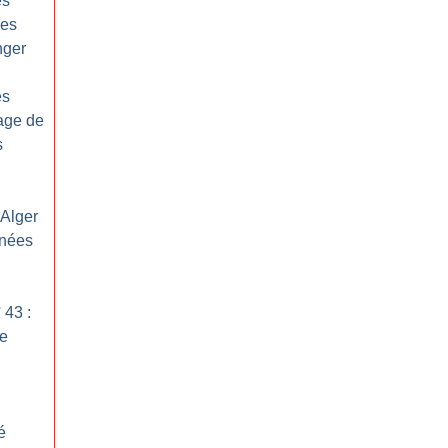
es
ues
nger
es
age de
s
Alger
nnées
 43 :
e
é