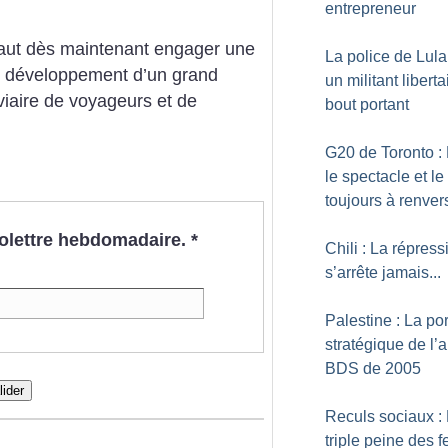
entrepreneur
faut dès maintenant engager une
La police de Lula
e développement d’un grand
un militant liberta
oviaire de voyageurs et de
bout portant
G20 de Toronto : 
le spectacle et le
toujours à renver
nfolettre hebdomadaire.
*
Chili : La répress
s’arrête jamais...
Palestine : La po
stratégique de l’
BDS de 2005
lider
Reculs sociaux :
triple peine des