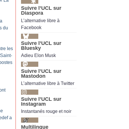
 «
La
Suivre l’UCL sur
Diaspora
L’alternative libre à
la
Facebook
s du
Suivre l’UCL sur
Bluesky
re les
Adieu Elon Musk
Saint-
postes
Suivre l’UCL sur
Mastodon
:
L’alternative libre à Twitter
 ont
Suivre l’UCL sur
Instagram
Le
Instantanés rouge et noir
def a
Multilingue