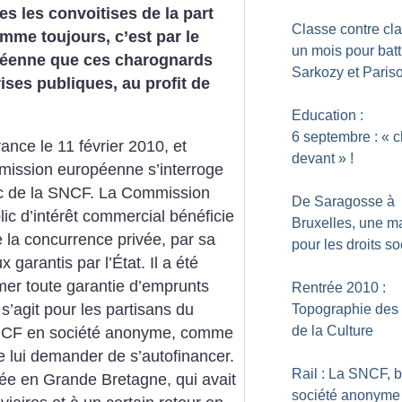
es les convoitises de la part
Classe contre cla
omme toujours, c’est par le
un mois pour batt
péenne que ces charognards
Sarkozy et Pariso
ises publiques, au profit de
Education :
6 septembre : «
c
ance le 11 février 2010, et
devant
»
!
mmission européenne s’interroge
lic de la SNCF. La Commission
De Saragosse à
ic d’intérêt commercial bénéficie
Bruxelles, une m
e la concurrence privée, par sa
pour les droits s
 garantis par l’État. Il a été
er toute garantie d’emprunts
Rentrée 2010 :
il s’agit pour les partisans du
Topographie des 
de la Culture
 SNCF en société anonyme, comme
de lui demander de s’autofinancer.
Rail : La SNCF, b
quée en Grande Bretagne, qui avait
société anonyme