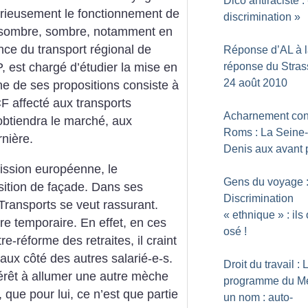
Dico antiraciste :
rieusement le fonctionnement de
discrimination
»
ir sombre, sombre, notamment en
nce du transport régional de
Réponse d’AL à 
réponse du Stras
 est chargé d’étudier la mise en
24 août 2010
e de ses propositions consiste à
F affecté aux transports
Acharnement cont
obtiendra le marché, aux
Roms : La Seine-
rnière.
Denis aux avant 
ssion européenne, le
Gens du voyage 
ition de façade. Dans ses
Discrimination
ransports se veut rassurant.
«
ethnique
» : ils
ure temporaire. En effet, en ces
osé
!
e-réforme des retraites, il craint
aux côté des autres salarié-e-s.
Droit du travail : 
intérêt à allumer une autre mèche
programme du Me
 que pour lui, ce n’est que partie
un nom : auto-