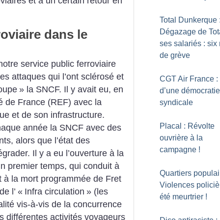
viaires et à un certain retour en
Total Dunkerque 
roviaire dans le
Dégazage de Tota
ses salariés : six
de grève
otre service public ferroviaire
des attaques qui l’ont sclérosé et
CGT Air France :
coupe
» la SNCF. Il y avait eu, en
d’une démocratie
ré de France (REF) avec la
syndicale
ue et de son infrastructure.
Placal : Révolte
chaque année la SNCF avec des
ouvrière à la
ts, alors que l’état des
campagne
!
grader. Il y a eu l’ouverture à la
un premier temps, qui conduit à
Quartiers populai
t à la mort programmée de Fret
Violences policiè
de l’ «
Infra circulation
» (les
été meurtrier
!
lité vis-à-vis de la concurrence
es différentes activités voyageurs