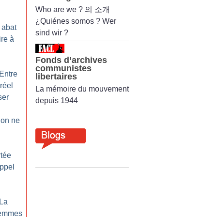
Who are we ? 의 소개
¿Quiénes somos ? Wer
 abat
sind wir ?
ire à
Fonds d’archives
communistes
Entre
libertaires
 réel
La mémoire du mouvement
ser
depuis 1944
ion ne
rtée
appel
 La
 femmes