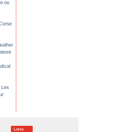
ie ou
Corse
eather
stoire
s
dical
: Les
ur