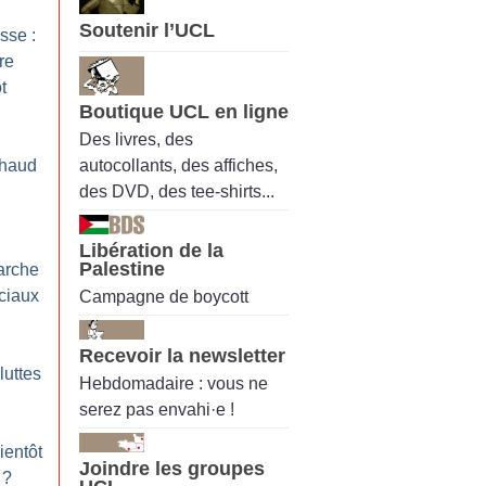
Soutenir l’UCL
sse :
re
t
Boutique UCL en ligne
Des livres, des
autocollants, des affiches,
haud
des DVD, des tee-shirts...
Libération de la
Palestine
arche
ociaux
Campagne de boycott
Recevoir la newsletter
luttes
Hebdomadaire : vous ne
serez pas envahi·e !
ientôt
Joindre les groupes
?