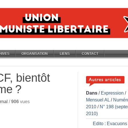
HIVES
ORGANISATION
LIENS
CONTACT
F, bientôt
yme
?
Dans
/
Expression
/
Mensuel AL
/
Numér
rnal
/
906
vues
2010
/
N° 198 (sept
2010)
Edito : Evacuons