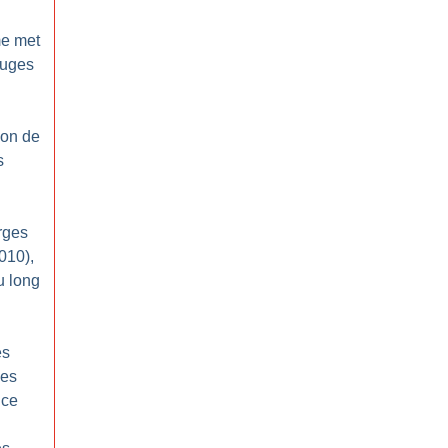
me met
ouges
ion de
s
rges
010),
u long
es
ues
nce