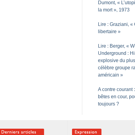
Dumont, «
L’utop
la mort
», 1973
Lire : Graziani, «
libertaire
»
Lire : Berger, «
W
Underground : Hi
explosive du plu
célèbre groupe ra
américain
»
A contre courant 
bêtes en cour, po
toujours
?