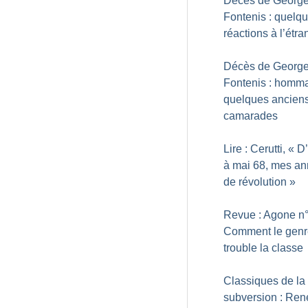
Décès de Georg
Fontenis : quelq
réactions à l’étra
Décès de Georg
Fontenis : homm
quelques ancien
camarades
Lire : Cerutti, «
D’
à mai 68, mes a
de révolution
»
Revue : Agone n°
Comment le genr
trouble la classe
Classiques de la
subversion : Ren