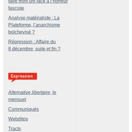
faire front uni face à l’horreur
fasciste
Analyse matérialiste : La
Plateforme, l’anarchisme
bolchevisé
?
Répression : Affaire du
8 décembre, suite et fin
?
Alternative libertaire,
le
mensuel
Communiqués
Webditos
Tracts