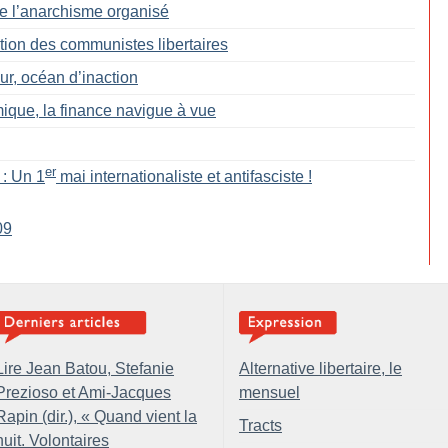
de l’anarchisme organisé
tion des communistes libertaires
, océan d’inaction
ique, la finance navigue à vue
er
 : Un 1
mai internationaliste et antifasciste
!
09
Lire Jean Batou, Stefanie
Alternative libertaire, le
Prezioso et Ami-Jacques
mensuel
Rapin (dir.), «
Quand vient la
Tracts
nuit. Volontaires