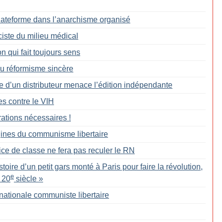
Plateforme dans l’anarchisme organisé
ciste du milieu médical
 qui fait toujours sens
du réformisme sincère
te d’un distributeur menace l’édition indépendante
tes contre le VIH
rations nécessaires
!
gines du communisme libertaire
ice de classe ne fera pas reculer le RN
stoire d’un petit gars monté à Paris pour faire la révolution,
e
 20
siècle
»
rnationale communiste libertaire