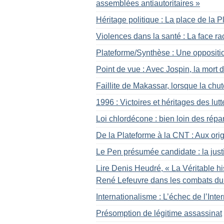
assemblées antiautoritaires
»
Héritage politique : La place de la 
Violences dans la santé : La face ra
Plateforme/Synthèse : Une opposition
Point de vue : Avec Jospin, la mort 
Faillite de Makassar, lorsque la chu
1996 : Victoires et héritages des lut
Loi chlordécone : bien loin des répa
De la Plateforme à la CNT : Aux ori
Le Pen présumée candidate : la just
Lire Denis Heudré, «
La Véritable hi
René Lefeuvre dans les combats du
Internationalisme : L’échec de l’Inte
Présomption de légitime assassinat