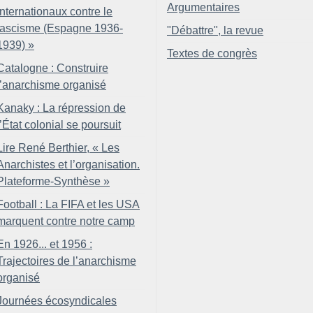
Argumentaires
internationaux contre le
fascisme (Espagne 1936-
"Débattre", la revue
1939)
»
Textes de congrès
Catalogne : Construire
l’anarchisme organisé
Kanaky : La répression de
l’État colonial se poursuit
Lire René Berthier, «
Les
Anarchistes et l’organisation.
Plateforme-Synthèse
»
Football : La FIFA et les USA
marquent contre notre camp
En 1926... et 1956 :
Trajectoires de l’anarchisme
organisé
Journées écosyndicales