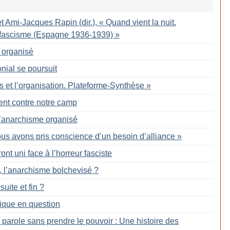
t Ami-Jacques Rapin (dir.), «
Quand vient la nuit.
le fascisme (Espagne 1936-1939)
»
 organisé
onial se poursuit
s et l’organisation. Plateforme-Synthèse
»
ent contre notre camp
 l’anarchisme organisé
us avons pris conscience d’un besoin d’alliance
»
ront uni face à l’horreur fasciste
e, l’anarchisme bolchevisé
?
uite et fin
?
tique en question
 parole sans prendre le pouvoir : Une histoire des