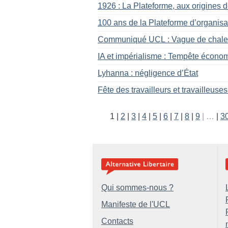
1926 : La Plateforme, aux origines 
100 ans de la Plateforme d’organisa
Communiqué UCL : Vague de chaleur
IA et impérialisme : Tempête économ
Lyhanna : négligence d’État
Fête des travailleurs et travailleuses
1
2
3
4
5
6
7
8
9
…
3
Qui sommes-nous ?
Manifeste de l'UCL
Contacts