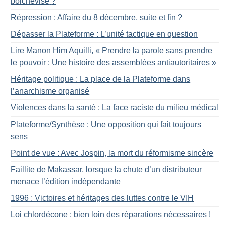
bolchevisé
?
Répression : Affaire du 8 décembre, suite et fin
?
Dépasser la Plateforme : L’unité tactique en question
Lire Manon Him Aquilli, «
Prendre la parole sans prendre
le pouvoir : Une histoire des assemblées antiautoritaires
»
Héritage politique : La place de la Plateforme dans
l’anarchisme organisé
Violences dans la santé : La face raciste du milieu médical
Plateforme/Synthèse : Une opposition qui fait toujours
sens
Point de vue : Avec Jospin, la mort du réformisme sincère
Faillite de Makassar, lorsque la chute d’un distributeur
menace l’édition indépendante
1996 : Victoires et héritages des luttes contre le VIH
Loi chlordécone : bien loin des réparations nécessaires
!