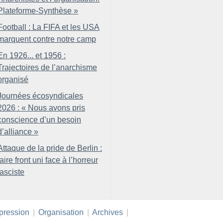
Plateforme-Synthèse
»
Football : La FIFA et les USA
marquent contre notre camp
En 1926... et 1956 :
Trajectoires de l’anarchisme
organisé
Journées écosyndicales
2026 : «
Nous avons pris
conscience d’un besoin
d’alliance
»
Attaque de la pride de Berlin :
faire front uni face à l’horreur
fasciste
pression
|
Organisation
|
Archives
|