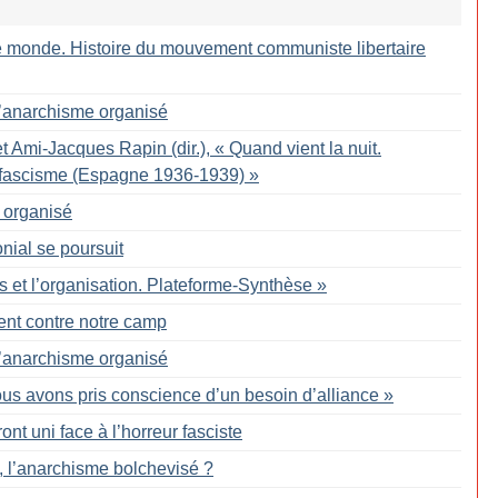
 monde. Histoire du mouvement communiste libertaire
 l’anarchisme organisé
t Ami-Jacques Rapin (dir.), «
Quand vient la nuit.
le fascisme (Espagne 1936-1939)
»
 organisé
onial se poursuit
s et l’organisation. Plateforme-Synthèse
»
ent contre notre camp
 l’anarchisme organisé
us avons pris conscience d’un besoin d’alliance
»
ront uni face à l’horreur fasciste
e, l’anarchisme bolchevisé
?