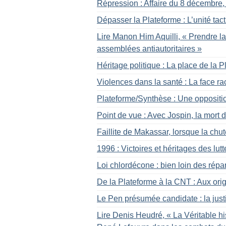
Répression : Affaire du 8 décembre, s
Dépasser la Plateforme : L’unité tac
Lire Manon Him Aquilli, «
Prendre la
assemblées antiautoritaires
»
Héritage politique : La place de la 
Violences dans la santé : La face ra
Plateforme/Synthèse : Une opposition
Point de vue : Avec Jospin, la mort 
Faillite de Makassar, lorsque la chu
1996 : Victoires et héritages des lut
Loi chlordécone : bien loin des répa
De la Plateforme à la CNT : Aux ori
Le Pen présumée candidate : la just
Lire Denis Heudré, «
La Véritable hi