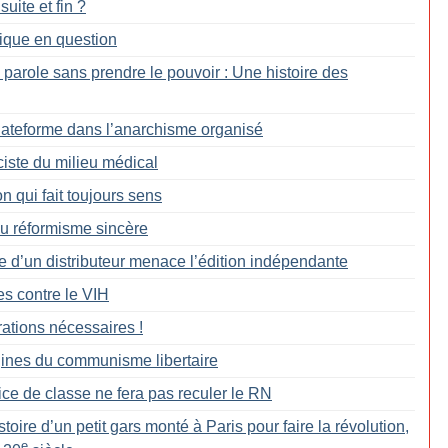
uite et fin
?
tique en question
 parole sans prendre le pouvoir : Une histoire des
Plateforme dans l’anarchisme organisé
ciste du milieu médical
 qui fait toujours sens
du réformisme sincère
te d’un distributeur menace l’édition indépendante
tes contre le VIH
rations nécessaires
!
gines du communisme libertaire
ice de classe ne fera pas reculer le RN
stoire d’un petit gars monté à Paris pour faire la révolution,
e