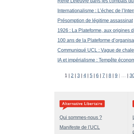
René Lefeuvre dans les combats du
Internationalisme : L’échec de l’Inte
Présomption de légitime assassinat
1926 : La Plateforme, aux origines 
100 ans de la Plateforme d’organisa
Communiqué UCL : Vague de chaleur
IA et impérialisme : Tempête économ
1
2
3
4
5
6
7
8
9
…
3
Qui sommes-nous ?
Manifeste de l'UCL