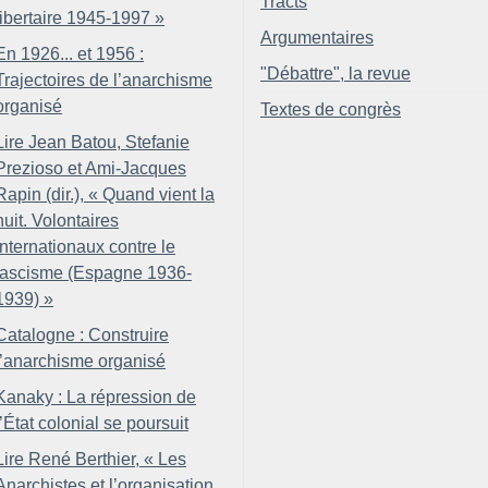
Tracts
libertaire 1945-1997
»
Argumentaires
En 1926... et 1956 :
"Débattre", la revue
Trajectoires de l’anarchisme
organisé
Textes de congrès
Lire Jean Batou, Stefanie
Prezioso et Ami-Jacques
Rapin (dir.), «
Quand vient la
nuit. Volontaires
internationaux contre le
fascisme (Espagne 1936-
1939)
»
Catalogne : Construire
l’anarchisme organisé
Kanaky : La répression de
l’État colonial se poursuit
Lire René Berthier, «
Les
Anarchistes et l’organisation.