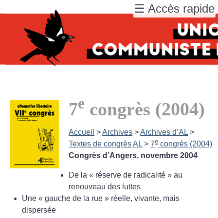
☰ Accès rapide
e
7
congrès (2004)
Accueil
>
Archives
>
Archives d’AL
>
e
Textes de congrès AL
>
7
congrès (2004)
Congrès d’Angers, novembre 2004
De la «
réserve de radicalité
» au
renouveau des luttes
Une «
gauche de la rue
» réelle, vivante, mais
dispersée