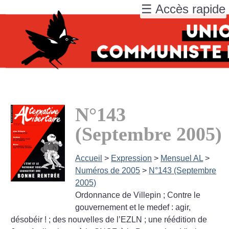
☰ Accès rapide
N°143
(Septembre 2005)
Accueil
>
Expression
>
Mensuel AL
>
Numéros de 2005
>
N°143 (Septembre
2005)
Ordonnance de Villepin
; Contre le
gouvernement et le medef : agir,
désobéir
!
; des nouvelles de l’EZLN
; une réédition de