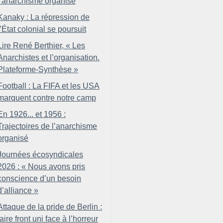
l’anarchisme organisé
Kanaky : La répression de
l’État colonial se poursuit
Lire René Berthier, «
Les
Anarchistes et l’organisation.
Plateforme-Synthèse
»
Football : La FIFA et les USA
marquent contre notre camp
En 1926... et 1956 :
Trajectoires de l’anarchisme
organisé
Journées écosyndicales
2026 : «
Nous avons pris
conscience d’un besoin
d’alliance
»
Attaque de la pride de Berlin :
faire front uni face à l’horreur