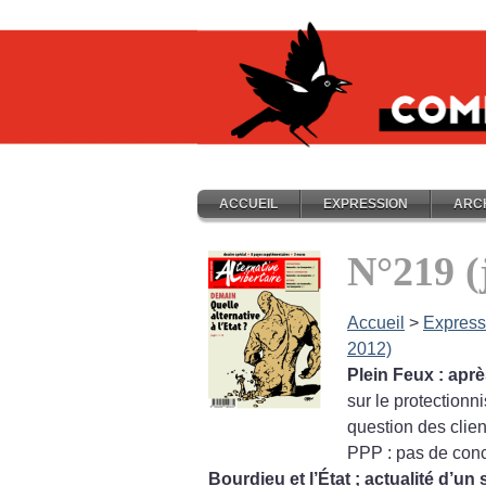
ACCUEIL
EXPRESSION
ARC
N°219 (
Accueil
>
Express
2012)
Plein Feux : aprè
sur le protectionn
question des clien
PPP : pas de conc
Bourdieu et l’État
; actualité d’un