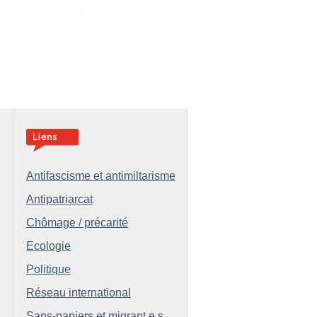
Antifascisme et antimiltarisme
Antipatriarcat
Chômage / précarité
Ecologie
Politique
Réseau international
Sans-papiers et migrant.e.s