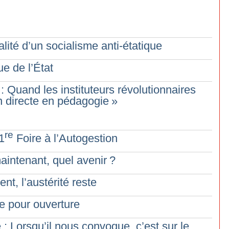
ualité d’un socialisme anti-étatique
ue de l’État
 Quand les instituteurs révolutionnaires
on directe en pédagogie
»
re
1
Foire à l’Autogestion
maintenant, quel avenir
?
nt, l’austérité reste
ue pour ouverture
 : Lorsqu’il nous convoque, c’est sur le