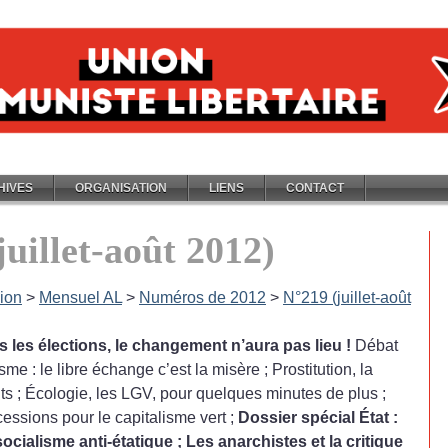
HIVES
ORGANISATION
LIENS
CONTACT
juillet-août 2012)
ion
>
Mensuel AL
>
Numéros de 2012
>
N°219 (juillet-août
s les élections, le changement n’aura pas lieu
!
Débat
isme : le libre échange c’est la misère
; Prostitution, la
ts
; Écologie, les LGV, pour quelques minutes de plus
;
essions pour le capitalisme vert
;
Dossier spécial État :
 socialisme anti-étatique
; Les anarchistes et la critique