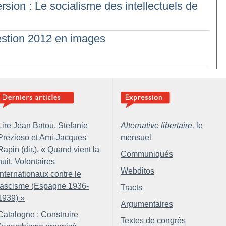
rsion : Le socialisme des intellectuels de
gestion 2012 en images
Lire Jean Batou, Stefanie
Alternative libertaire,
le
Prezioso et Ami-Jacques
mensuel
Rapin (dir.), «
Quand vient la
Communiqués
nuit. Volontaires
Webditos
internationaux contre le
fascisme (Espagne 1936-
Tracts
1939)
»
Argumentaires
Catalogne : Construire
Textes de congrès