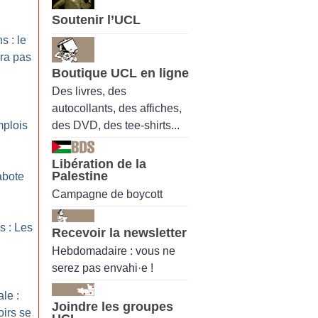
Soutenir l’UCL
s : le
ra pas
Boutique UCL en ligne
Des livres, des
autocollants, des affiches,
des DVD, des tee-shirts...
mplois
Libération de la
Palestine
abote
Campagne de boycott
s : Les
Recevoir la newsletter
Hebdomadaire : vous ne
serez pas envahi·e !
le :
Joindre les groupes
oirs se