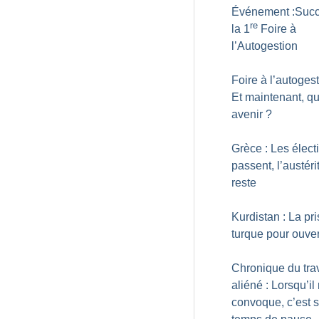
Événement :Succ
re
la 1
Foire à
l’Autogestion
Foire à l’autogest
Et maintenant, qu
avenir
?
Grèce : Les élect
passent, l’austéri
reste
Kurdistan : La pr
turque pour ouve
Chronique du trav
aliéné : Lorsqu’il
convoque, c’est s