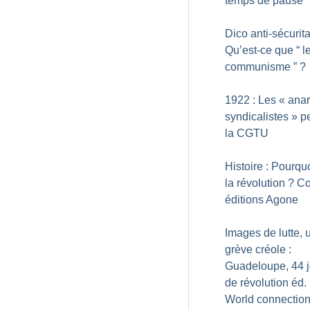
temps de pause
Dico anti-sécurita
Qu’est-ce que “ l
communisme ”
?
1922 : Les «
anar
syndicalistes
» p
la CGTU
Histoire : Pourquo
la révolution
? Col
éditions Agone
Images de lutte, 
grève créole :
Guadeloupe, 44 j
de révolution éd.
World connectio