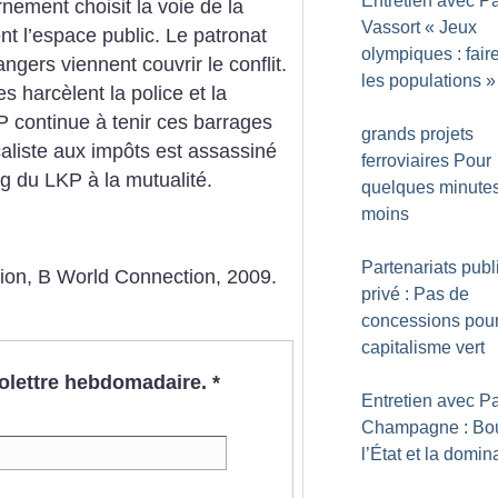
Entretien avec Pa
rnement choisit la voie de la
Vassort «
Jeux
nt l’espace public. Le patronat
olympiques : faire
ngers viennent couvrir le conflit.
les populations
»
 harcèlent la police et la
continue à tenir ces barrages
grands projets
aliste aux impôts est assassiné
ferroviaires Pour
g du LKP à la mutualité.
quelques minute
moins
Partenariats publ
tion, B World Connection, 2009.
privé : Pas de
concessions pour
capitalisme vert
nfolettre hebdomadaire.
*
Entretien avec Pa
Champagne : Bou
l’État et la domin