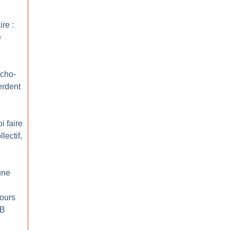
ire :
e
cho-
erdent
i faire
lectif,
une
ours
 B
n