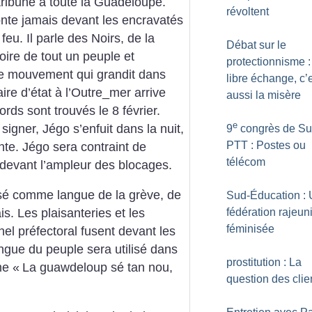
 tribune à toute la Guadeloupe.
révoltent
nte jamais devant les encravatés
feu. Il parle des Noirs, de la
Débat sur le
oire de tout un peuple et
protectionnisme :
 le mouvement qui grandit dans
libre échange, c’
aire d’état à l’Outre_mer arrive
aussi la misère
rds sont trouvés le 8 février.
e
gner, Jégo s’enfuit dans la nuit,
9
congrès de Su
PTT : Postes ou
nte. Jégo sera contraint de
télécom
devant l’ampleur des blocages.
lisé comme langue de la grève, de
Sud-Éducation :
fédération rajeuni
s. Les plaisanteries et les
féminisée
nel préfectoral fusent devant les
gue du peuple sera utilisé dans
prostitution : La
me «
La guawdeloup sé tan nou,
question des clie