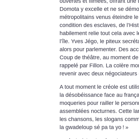
ouvertes et filmées, offrant une
Domota y excelle et ne se démo
métropolitains venus éteindre le 
condition des esclaves, de l’Hist
habilement relie tout cela avec
l’île. Yves Jégo, le piteux secrét
alors pour parlementer. Des acco
Coup de théâtre, au moment de si
rappelé par Fillon. La colère mo
revenir avec deux négociateurs 
A tout moment le créole est uti
la désobéissance face au françai
moqueries pour railler le person
assemblées nocturnes. Cette lan
les chansons, les slogans com
la gwadeloup sé pa ta yo
!
»