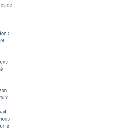
ès de
ion :
el
ions
té
ison
rture
ail
 nous
ur le