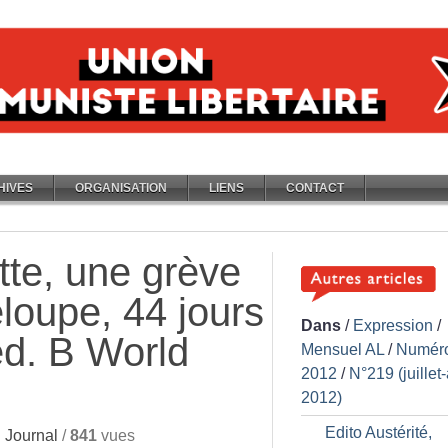
HIVES
ORGANISATION
LIENS
CONTACT
tte, une grève
loupe, 44 jours
Dans
/
Expression
/
éd. B World
Mensuel AL
/
Numér
2012
/
N°219 (juillet
2012)
Edito Austérité,
 Journal
/
841
vues