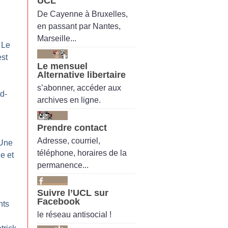
UCL
De Cayenne à Bruxelles,
en passant par Nantes,
Marseille...
 Le
est
Le mensuel
Alternative libertaire
s’abonner, accéder aux
d-
archives en ligne.
Prendre contact
Adresse, courriel,
 Une
téléphone, horaires de la
e et
permanence...
Suivre l’UCL sur
Facebook
nts
le réseau antisocial !