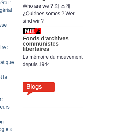
éral :
Who are we ? 의 소개
érial
¿Quiénes somos ? Wer
sind wir ?
lyse
Fonds d’archives
communistes
ire :
libertaires
La mémoire du mouvement
tatique
depuis 1944
t la
 :
teurs
on
ogie
»