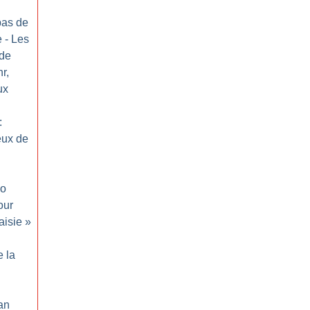
 pas de
e - Les
 de
r,
ux
:
eux de
io
our
aisie
»
e la
Jan