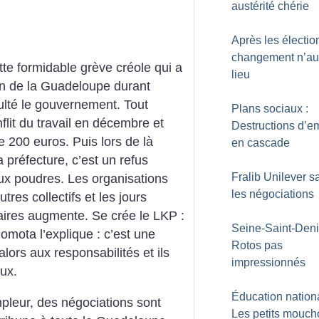
austérité chérie
Après les élection
changement n’au
tte formidable grève créole qui a
lieu
in de la Guadeloupe durant
culté le gouvernement. Tout
Plans sociaux :
t du travail en décembre et
Destructions d’e
200 euros. Puis lors de là
en cascade
 préfecture, c’est un refus
Fralib Unilever s
ux poudres. Les organisations
les négociations
tres collectifs et les jours
aires augmente. Se crée le LKP :
Seine-Saint-Deni
omota l’explique : c’est une
Rotos pas
lors aux responsabilités et ils
impressionnés
ux.
Éducation nationa
mpleur, des négociations sont
Les petits mouch