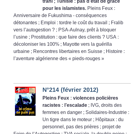
trahi
; Tunisie : pas d’état de grâce
pour les islamistes.
Pleins Feux :
Anniversaire de Fukushima - conséquences
détonantes
; Emploi : tordre le coût du travail
; Fralib
vers l’autogestion
?
; PSA-Aulnay, prêt à bloquer
l’usine
; Prostitution : que faire des clients
? USA :
décoloniser les 100%
; Mayotte vers la guérilla
urbaine
; Rencontres libertaires en Suisse
; Histoire :
l’aventure algérienne des «
pieds-rouges
»
N°214 (février 2012)
Pleins Feux : violences policières
racistes : l’escalade
; IVG, droits des
femmes en danger
; Solidaires-Industrie :
Un tigre dans le moteur
; Hôpitaux : du
personnel, pas des prières
; projet de
Foire de l’Autogestion
; TVA sociale, la double peine
;