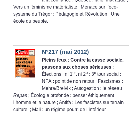
Vers un féminisme matérialiste
; Menace sur l’éco-
système du Trégor
; Pédagogie et Révolution : Une
école du peuple.
N°217 (mai 2012)
Pleins feux : Contre la casse sociale,
passons aux choses sérieuses
;
er
e
e
Élections : ni 1
, ni 2
: 3
tour social
;
NPA : point de non retour
; Fascismes :
Mehra/Breivik
; Autogestion : le réseau
Repas
; Écologie profonde : penser éthiquement
l’homme et la nature
; Antifa : Les fascistes sur terrain
culturel
; Mali : un régime pourri de l’intérieur