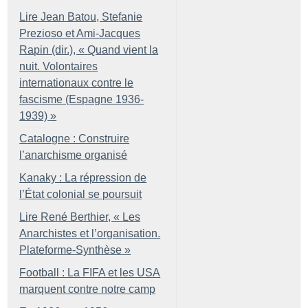
Lire Jean Batou, Stefanie
Prezioso et Ami-Jacques
Rapin (dir.), «
Quand vient la
nuit. Volontaires
internationaux contre le
fascisme (Espagne 1936-
1939)
»
Catalogne : Construire
l’anarchisme organisé
Kanaky : La répression de
l’État colonial se poursuit
Lire René Berthier, «
Les
Anarchistes et l’organisation.
Plateforme-Synthèse
»
Football : La FIFA et les USA
marquent contre notre camp