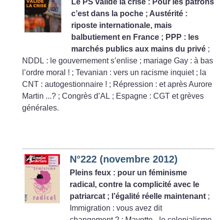
Le PS valide la crise : Pour les patrons
c’est dans la poche
; Austérité :
riposte internationale, mais
balbutiement en France
; PPP : les
marchés publics aux mains du privé
;
NDDL : le gouvernement s’enlise
; mariage Gay : à bas
l’ordre moral
!
; Tevanian : vers un racisme inquiet
; la
CNT : autogestionnaire
!
; Répression : et après Aurore
Martin ...?
; Congrès d’AL
; Espagne : CGT et grèves
générales.
N°222 (novembre 2012)
Pleins feux : pour un féminisme
radical, contre la complicité avec le
patriarcat
; l’égalité réelle maintenant
;
Immigration : vous avez dit
changement
?
; Mayotte - le colonialisme