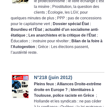
le protectionnisme : le libre échange c’est
la misère
; Prostitution, la question des
clients
; Écologie, les LGV, pour
quelques minutes de plus
; PPP : pas de concessions
pour le capitalisme vert
;
Dossier spécial État :
Bourdieu et l’État
; actualité d’un socialisme anti-
étatique
; Les anarchistes et la critique de l’État
;
Éducation
; : instruire pour révolter
;
Bilan de la foire à
l’Autogestion
; Grèce : Les élections passent,
l’austérité reste.
N°218 (juin 2012)
Pleins feux : Alliances Droite-extrême
droite en Europe
?
; Identitaires à
Toulouse, police raciste en Grèce
;
Hollande et les syndicats : ne pas céder
à la confiance
; Québec : la loi matraque
;