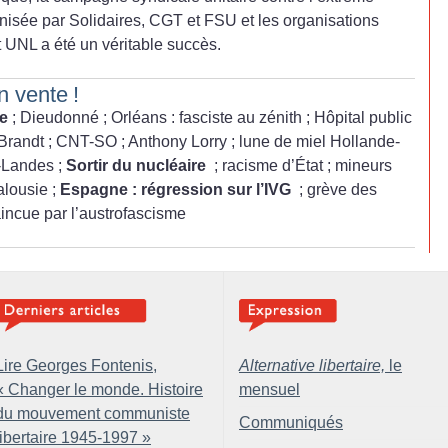
anisée par Solidaires, CGT et FSU et les organisations
t UNL a été un véritable succès.
en vente
!
me
; Dieudonné
; Orléans : fasciste au zénith
; Hôpital public
Brandt
; CNT-SO
; Anthony Lorry
; lune de miel Hollande-
-Landes
;
Sortir du nucléaire
; racisme d’État
; mineurs
alousie
;
Espagne : régression sur l’IVG
; grève des
incue par l’austrofascisme
Lire Georges Fontenis,
Alternative libertaire,
le
«
Changer le monde. Histoire
mensuel
du mouvement communiste
Communiqués
libertaire 1945-1997
»