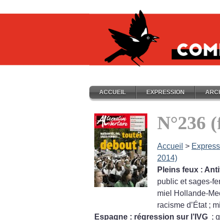
ACCUEIL
EXPRESSION
ARC
N°236 (
Accueil
>
Express
2014)
Pleins feux : Ant
public et sages-
miel Hollande-Me
racisme d’État
; m
Espagne : régression sur l’IVG
; 