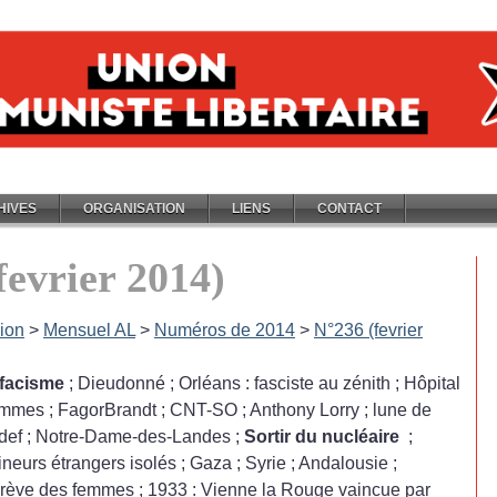
HIVES
ORGANISATION
LIENS
CONTACT
fevrier 2014)
ion
>
Mensuel AL
>
Numéros de 2014
>
N°236 (fevrier
ifacisme
; Dieudonné
; Orléans : fasciste au zénith
; Hôpital
femmes
; FagorBrandt
; CNT-SO
; Anthony Lorry
; lune de
def
; Notre-Dame-des-Landes
;
Sortir du nucléaire
;
ineurs étrangers isolés
; Gaza
; Syrie
; Andalousie
;
grève des femmes
; 1933 : Vienne la Rouge vaincue par