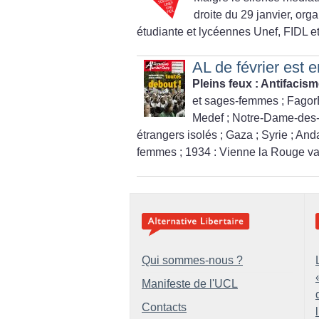
droite du 29 janvier, org
étudiante et lycéennes Unef, FIDL e
AL de février est 
Pleins feux : Antifacis
et sages-femmes
; Fagor
Medef
; Notre-Dame-des
étrangers isolés
; Gaza
; Syrie
; And
femmes
; 1934 : Vienne la Rouge va
Qui sommes-nous ?
Manifeste de l'UCL
Contacts