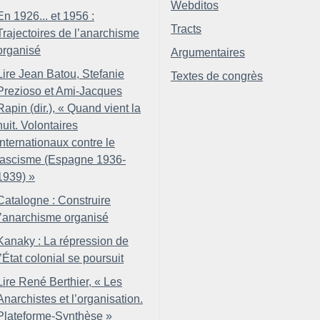
Webditos
En 1926... et 1956 :
Tracts
Trajectoires de l’anarchisme
organisé
Argumentaires
Lire Jean Batou, Stefanie
Textes de congrès
Prezioso et Ami-Jacques
Rapin (dir.), «
Quand vient la
nuit. Volontaires
internationaux contre le
fascisme (Espagne 1936-
1939)
»
Catalogne : Construire
l’anarchisme organisé
Kanaky : La répression de
l’État colonial se poursuit
Lire René Berthier, «
Les
Anarchistes et l’organisation.
Plateforme-Synthèse
»