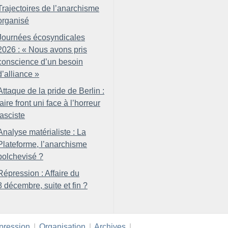
Trajectoires de l’anarchisme
organisé
Journées écosyndicales
2026 : «
Nous avons pris
conscience d’un besoin
d’alliance
»
Attaque de la pride de Berlin :
faire front uni face à l’horreur
fasciste
Analyse matérialiste : La
Plateforme, l’anarchisme
bolchevisé
?
Répression : Affaire du
8 décembre, suite et fin
?
pression
|
Organisation
|
Archives
|