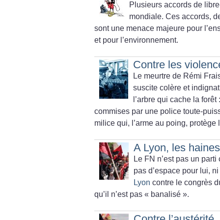
Plusieurs accords de libr
mondiale. Ces accords, des
sont une menace majeure pour l’ensem
et pour l’environnement.
Contre les violenc
Le meurtre de Rémi Frais
suscite colère et indigna
l’arbre qui cache la forêt
commises par une police toute-puissa
milice qui, l’arme au poing, protège 
A Lyon, les haine
Le FN n’est pas un parti
pas d’espace pour lui, ni 
Lyon
contre le congrès du
qu’il n’est pas «
banalisé
».
Contre l’austérité,