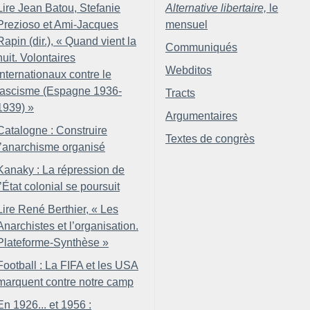
Lire Jean Batou, Stefanie
Alternative libertaire,
le
Prezioso et Ami-Jacques
mensuel
Rapin (dir.), «
Quand vient la
Communiqués
nuit. Volontaires
Webditos
internationaux contre le
fascisme (Espagne 1936-
Tracts
1939)
»
Argumentaires
Catalogne : Construire
Textes de congrès
l’anarchisme organisé
Kanaky : La répression de
l’État colonial se poursuit
Lire René Berthier, «
Les
Anarchistes et l’organisation.
Plateforme-Synthèse
»
Football : La FIFA et les USA
marquent contre notre camp
En 1926... et 1956 :