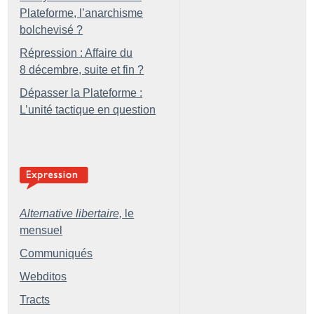
Plateforme, l’anarchisme
bolchevisé
?
Répression : Affaire du
8 décembre, suite et fin
?
Dépasser la Plateforme :
L’unité tactique en question
Alternative libertaire,
le
mensuel
Communiqués
Webditos
Tracts