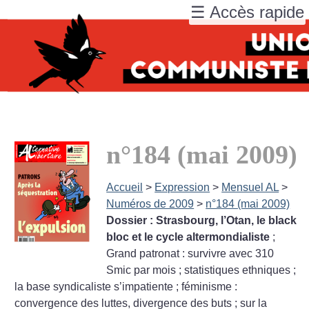
☰ Accès rapide
n°184 (mai 2009)
Accueil
>
Expression
>
Mensuel AL
>
Numéros de 2009
>
n°184 (mai 2009)
Dossier : Strasbourg, l’Otan, le black
bloc et le cycle altermondialiste
;
Grand patronat : survivre avec 310
Smic par mois
; statistiques ethniques
;
la base syndicaliste s’impatiente
; féminisme :
convergence des luttes, divergence des buts
; sur la