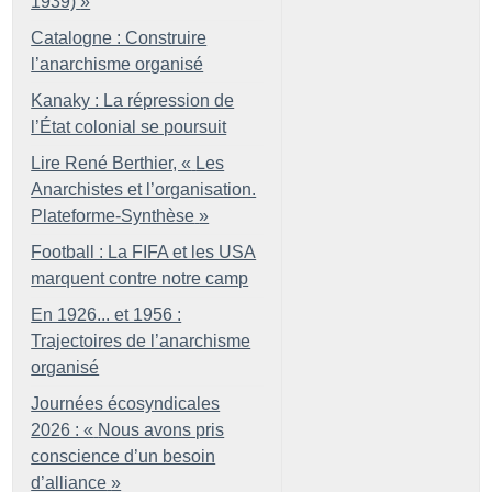
1939)
»
Catalogne : Construire
l’anarchisme organisé
Kanaky : La répression de
l’État colonial se poursuit
Lire René Berthier, «
Les
Anarchistes et l’organisation.
Plateforme-Synthèse
»
Football : La FIFA et les USA
marquent contre notre camp
En 1926... et 1956 :
Trajectoires de l’anarchisme
organisé
Journées écosyndicales
2026 : «
Nous avons pris
conscience d’un besoin
d’alliance
»