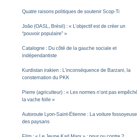
Quatre raisons politiques de soutenir Scop-Ti
João (OASL, Brésil) : «
L’objectif est de créer un
“pouvoir populaire”
»
Catalogne : Du côté de la gauche sociale et
indépendantiste
Kurdistan irakien : L’inconséquence de Barzani, la
consternation du PKK
Pierre (agriculteur) : «
Les normes n’ont pas empêch
la vache folle
»
Autoroute Lyon-Saint-Étienne : La voiture fossoyeus
des paysans
Film : «
Le Jeune Karl Marx
» : pour ou contre
?