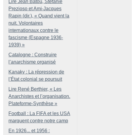
Lire Jean Batou, Stefanie
Prezioso et Ami-Jacques
Rapin (dir.), «
Quand vient la
nuit. Volontaires
internationaux contre le
fascisme (Espagne 1936-
1939)
»
Catalogne : Construire
l’anarchisme organisé
Kanaky : La répression de
l’État colonial se poursuit
Lire René Berthier, «
Les
Anarchistes et l’organisation.
Plateforme-Synthèse
»
Football : La FIFA et les USA
marquent contre notre camp
En 1926... et 1956 :