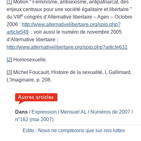
[
1
]
Motion “ Féminisme, antisexisme, antipatriarcat, des
enjeux centraux pour une société égalitaire et libertaire ”
e
du VIII
congrés d’Alternative libertaire – Agen – Octobre
2006 :
http://www.alternativelibertaire.org/spip.php?
article549
; voir aussi le numéro de novembre 2005
d’Alternative libertaire :
http://www.alternativelibertaire.org/spip.php?article631
[
2
]
Homosexuelle.
[
3
]
Michel Foucault, Histoire de la sexualité, I, Gallimard,
L’Imaginaire, p. 208.
Dans
/
Expression
/
Mensuel AL
/
Numéros de 2007
/
n°162 (mai 2007)
Edito : Nous ne compterons que sur nos luttes