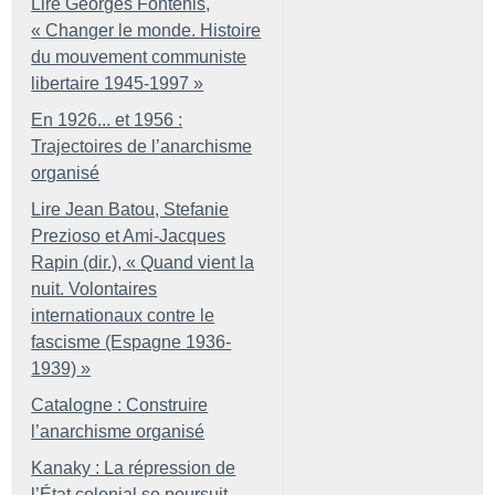
Lire Georges Fontenis,
«
Changer le monde. Histoire
du mouvement communiste
libertaire 1945-1997
»
En 1926... et 1956 :
Trajectoires de l’anarchisme
organisé
Lire Jean Batou, Stefanie
Prezioso et Ami-Jacques
Rapin (dir.), «
Quand vient la
nuit. Volontaires
internationaux contre le
fascisme (Espagne 1936-
1939)
»
Catalogne : Construire
l’anarchisme organisé
Kanaky : La répression de
l’État colonial se poursuit