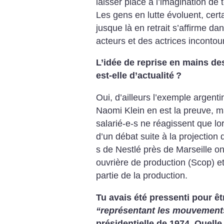
laisser place à l’imagination de 
Les gens en lutte évoluent, cert
jusque là en retrait s’affirme da
acteurs et des actrices incontou
L’idée de reprise en mains des
est-elle d’actualité
?
Oui, d’ailleurs l’exemple argenti
Naomi Klein en est la preuve, m
salarié-e-s ne réagissent que lo
d’un débat suite à la projection d
s de Nestlé près de Marseille o
ouvrière de production (Scop) e
partie de la production.
Tu avais été pressenti pour ê
“représentant les mouvement
présidentielle de 1974. Quelle 