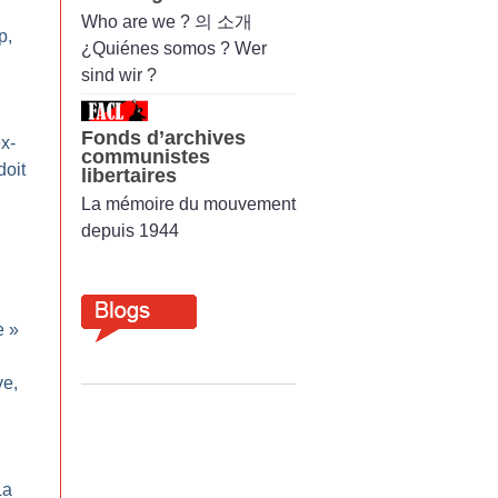
Who are we ? 의 소개
p,
¿Quiénes somos ? Wer
sind wir ?
Fonds d’archives
x-
communistes
doit
libertaires
La mémoire du mouvement
depuis 1944
e
»
ve,
La