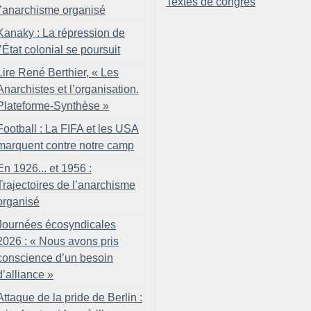
Textes de congrès
l’anarchisme organisé
Kanaky : La répression de
l’État colonial se poursuit
Lire René Berthier, «
Les
Anarchistes et l’organisation.
Plateforme-Synthèse
»
Football : La FIFA et les USA
marquent contre notre camp
En 1926... et 1956 :
Trajectoires de l’anarchisme
organisé
Journées écosyndicales
2026 : «
Nous avons pris
conscience d’un besoin
d’alliance
»
Attaque de la pride de Berlin :