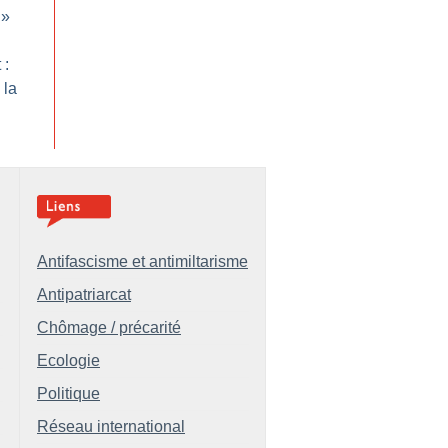
»
 :
 la
Antifascisme et antimiltarisme
Antipatriarcat
Chômage / précarité
Ecologie
Politique
Réseau international