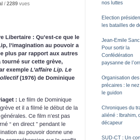
nos luttes
al
/
2289
vues
Election président
les batailles de 
ve Libertaire : Qu’est-ce que le
Jean-Emile Sanc
Lip, l’imagination au pouvoir a
Pour sortir la
e plus par rapport aux autres
Confédération
à tourné sur cette grève,
paysanne de l’or
ar exemple
L’affaire Lip. Le
ollectif
(1976) de Dominique
Organisation des
précaires : le ne
le guidon
iaget :
Le film de Dominique
rève et il a filmé le début de la
Chroniques du tr
aliéné : Ibrahim, 
générales. Ce film n’est pas
décapeur
rné “ en direct ” pendant le
magination au pouvoir donne une
SUD-CT : Un co