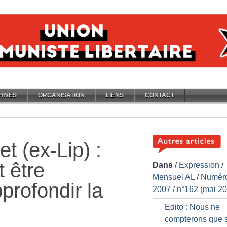
HIVES
ORGANISATION
LIENS
CONTACT
t (ex-Lip) :
t être
Dans
/
Expression
/
Mensuel AL
/
Numér
profondir la
2007
/
n°162 (mai 2
Edito : Nous ne
compterons que 