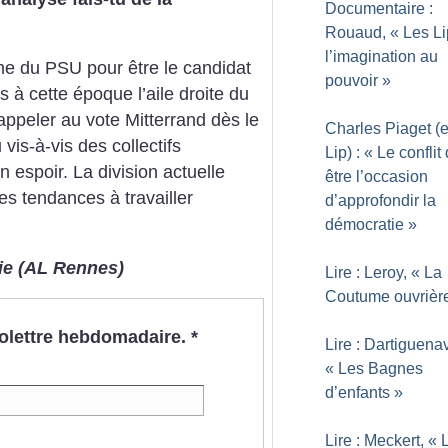
Documentaire :
Rouaud, «
Les Li
l’imagination au
uche du PSU pour être le candidat
pouvoir
»
s à cette époque l’aile droite du
d’appeler au vote Mitterrand dès le
Charles Piaget (e
vis-à-vis des collectifs
Lip) : «
Le conflit 
n espoir. La division actuelle
être l’occasion
es tendances à travailler
d’approfondir la
démocratie
»
nie (AL Rennes)
Lire : Leroy, «
La
Coutume ouvrièr
nfolettre hebdomadaire.
*
Lire : Dartiguena
«
Les Bagnes
d’enfants
»
Lire : Meckert, «