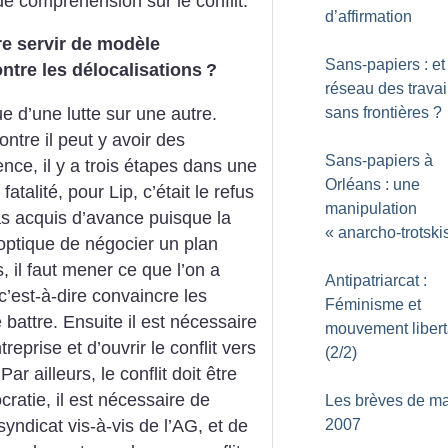
e compréhension sur le conflit.
d’affirmation
re servir de modèle
Sans-papiers : et
ontre les délocalisations
?
réseau des travai
e d’une lutte sur une autre.
sans frontières
?
ntre il peut y avoir des
Sans-papiers à
nce, il y a trois étapes dans une
Orléans : une
fatalité, pour Lip, c’était le refus
manipulation
pas acquis d’avance puisque la
«
anarcho-trotski
’optique de négocier un plan
 il faut mener ce que l’on a
Antipatriarcat :
c’est-à-dire convaincre les
Féminisme et
 battre. Ensuite il est nécessaire
mouvement libert
eprise et d’ouvrir le conflit vers
(2/2)
 Par ailleurs, le conflit doit être
cratie, il est nécessaire de
Les brèves de ma
yndicat vis-à-vis de l’AG, et de
2007