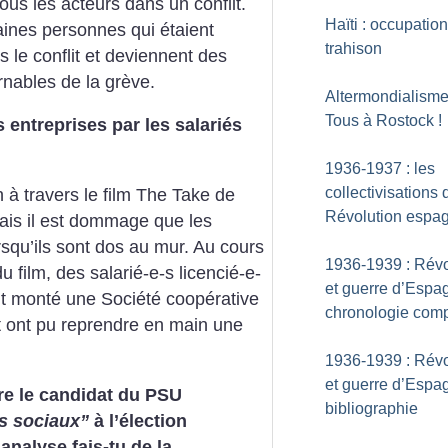
tous les acteurs dans un conflit.
Haïti : occupation
aines personnes qui étaient
trahison
ns le conflit et deviennent des
rnables de la grève.
Altermondialisme
Tous à Rostock
!
 entreprises par les salariés
1936-1937 : les
collectivisations 
n à travers le film The Take de
Révolution espa
ais il est dommage que les
rsqu’ils sont dos au mur. Au cours
1936-1939 : Révo
u film, des salarié-e-s licencié-e-
et guerre d’Espa
nt monté une Société coopérative
chronologie comp
t ont pu reprendre en main une
1936-1939 : Révo
et guerre d’Espag
tre le candidat du PSU
bibliographie
s sociaux”
à l’élection
analyse fais-tu de la