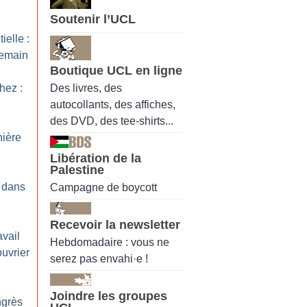
Soutenir l’UCL
ielle :
demain
Boutique UCL en ligne
Des livres, des
hez :
autocollants, des affiches,
des DVD, des tee-shirts...
nière
Libération de la
Palestine
z dans
Campagne de boycott
Recevoir la newsletter
avail
Hebdomadaire : vous ne
ouvrier
serez pas envahi·e !
Joindre les groupes
ngrès