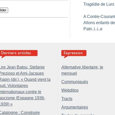
Tragédie de Lurs
lider
A Contre-Courant
Allons enfants de
Patri..i..i..e
Lire Jean Batou, Stefanie
Alternative libertaire,
le
Prezioso et Ami-Jacques
mensuel
Rapin (dir.), «
Quand vient la
Communiqués
nuit. Volontaires
Webditos
internationaux contre le
fascisme (Espagne 1936-
Tracts
1939)
»
Argumentaires
Catalogne : Construire