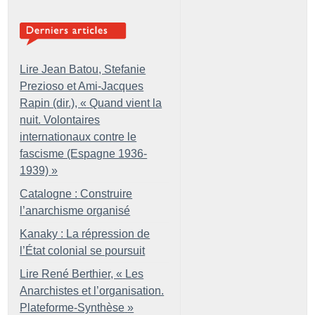
Lire Jean Batou, Stefanie
Prezioso et Ami-Jacques
Rapin (dir.), «
Quand vient la
nuit. Volontaires
internationaux contre le
fascisme (Espagne 1936-
1939)
»
Catalogne : Construire
l’anarchisme organisé
Kanaky : La répression de
l’État colonial se poursuit
Lire René Berthier, «
Les
Anarchistes et l’organisation.
Plateforme-Synthèse
»