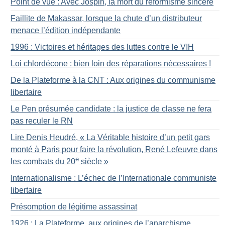
Point de vue : Avec Jospin, la mort du réformisme sincère
Faillite de Makassar, lorsque la chute d’un distributeur
menace l’édition indépendante
1996 : Victoires et héritages des luttes contre le VIH
Loi chlordécone : bien loin des réparations nécessaires
!
De la Plateforme à la CNT : Aux origines du communisme
libertaire
Le Pen présumée candidate : la justice de classe ne fera
pas reculer le RN
Lire Denis Heudré, «
La Véritable histoire d’un petit gars
monté à Paris pour faire la révolution, René Lefeuvre dans
e
les combats du 20
siècle
»
Internationalisme : L’échec de l’Internationale communiste
libertaire
Présomption de légitime assassinat
1926 : La Plateforme, aux origines de l’anarchisme