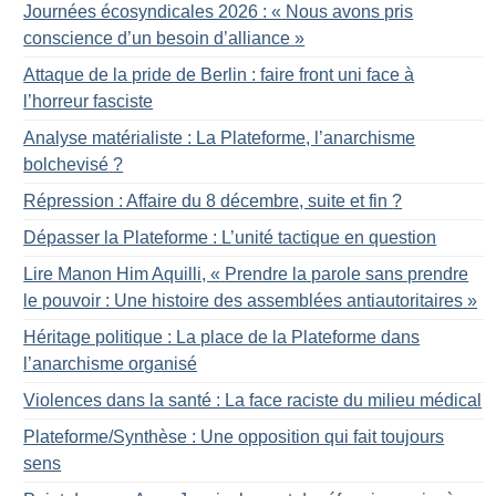
Journées écosyndicales 2026 : «
Nous avons pris
conscience d’un besoin d’alliance
»
Attaque de la pride de Berlin : faire front uni face à
l’horreur fasciste
Analyse matérialiste : La Plateforme, l’anarchisme
bolchevisé
?
Répression : Affaire du 8 décembre, suite et fin
?
Dépasser la Plateforme : L’unité tactique en question
Lire Manon Him Aquilli, «
Prendre la parole sans prendre
le pouvoir : Une histoire des assemblées antiautoritaires
»
Héritage politique : La place de la Plateforme dans
l’anarchisme organisé
Violences dans la santé : La face raciste du milieu médical
Plateforme/Synthèse : Une opposition qui fait toujours
sens