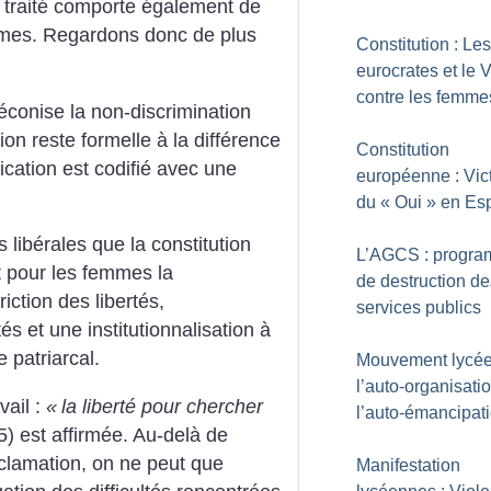
it traité comporte également de
mes. Regardons donc de plus
Constitution : Les
eurocrates et le 
contre les femme
éconise la non-discrimination
ion reste formelle à la différence
Constitution
cation est codifié avec une
européenne : Vic
du «
Oui
» en Es
 libérales que la constitution
L’AGCS : progr
nt pour les femmes la
de destruction de
riction des libertés,
services publics
s et une institutionnalisation à
 patriarcal.
Mouvement lycée
l’auto-organisati
vail :
«
la liberté pour chercher
l’auto-émancipat
75) est affirmée. Au-delà de
roclamation, on ne peut que
Manifestation