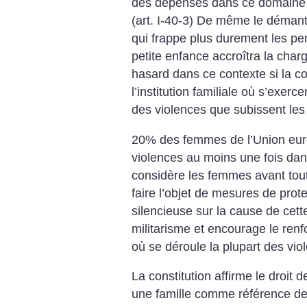
des dépenses dans ce domaine p
(art. I-40-3)
De même le démantèl
qui frappe plus durement les pe
petite enfance accroîtra la char
hasard dans ce contexte si la co
l’institution familiale où s’exerc
des violences que subissent le
20% des femmes de l’Union eur
violences au moins une fois dans
considère les femmes avant tou
faire l’objet de mesures de protec
silencieuse sur la cause de cett
militarisme et encourage le renf
où se déroule la plupart des vio
La constitution affirme le droit 
une famille comme référence de l