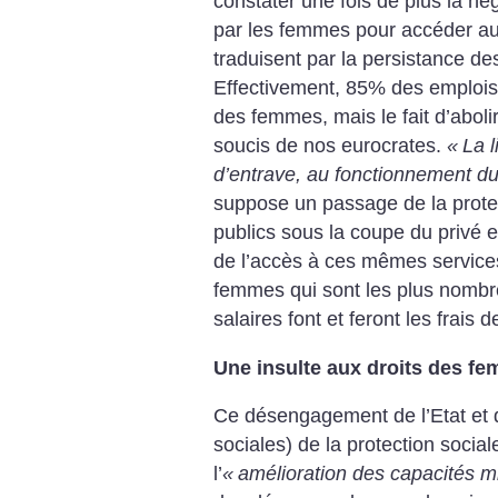
constater une fois de plus la nég
par les femmes pour accéder au 
traduisent par la persistance d
Effectivement, 85% des emploi
des femmes, mais le fait d’abolir
soucis de nos eurocrates.
«
La l
d’entrave, au fonctionnement d
suppose un passage de la protec
publics sous la coupe du privé 
de l’accès à ces mêmes services
femmes qui sont les plus nombr
salaires font et feront les frais d
Une insulte aux droits des f
Ce désengagement de l’Etat et d
sociales) de la protection socia
l’
«
amélioration des capacités mi