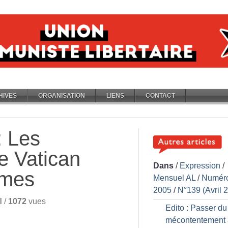
HIVES
ORGANISATION
LIENS
CONTACT
: Les
le Vatican
Dans
/
Expression
/
mmes
Mensuel AL
/
Numér
2005
/
N°139 (Avril 
l
/
1072
vues
Edito : Passer du
mécontentement 