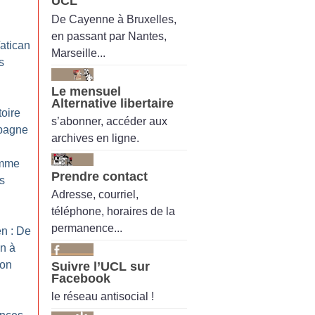
UCL
De Cayenne à Bruxelles,
en passant par Nantes,
Vatican
Marseille...
s
Le mensuel
Alternative libertaire
toire
s’abonner, accéder aux
pagne
archives en ligne.
amme
Prendre contact
s
Adresse, courriel,
téléphone, horaires de la
permanence...
n : De
on à
ion
Suivre l’UCL sur
Facebook
le réseau antisocial !