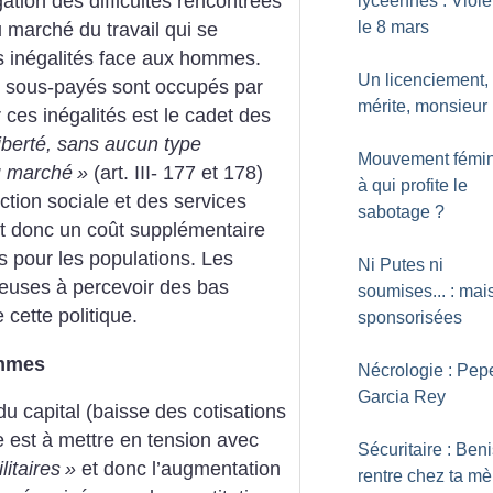
ation des difficultés rencontrées
lycéennes : Viol
le 8 mars
marché du travail qui se
es inégalités face aux hommes.
Un licenciement,
s sous-payés sont occupés par
mérite, monsieur
 ces inégalités est le cadet des
iberté, sans aucun type
Mouvement fémini
u marché
»
(art. III- 177 et 178)
à qui profite le
tion sociale et des services
sabotage
?
et donc un coût supplémentaire
 pour les populations. Les
Ni Putes ni
euses à percevoir des bas
soumises... : mais
e cette politique.
sponsorisées
emmes
Nécrologie : Pep
Garcia Rey
u capital (baisse des cotisations
le est à mettre en tension avec
Sécuritaire : Benis
litaires
»
et donc l’augmentation
rentre chez ta mè