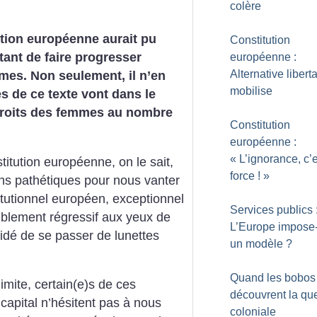
colère
ution européenne aurait pu
Constitution
ant de faire progresser
européenne :
Alternative libert
mes. Non seulement, il n’en
mobilise
es de ce texte vont dans le
droits des femmes au nombre
Constitution
européenne :
«
L’ignorance, c’e
titution européenne, on le sait,
force
!
»
ons pathétiques pour nous vanter
titutionnel européen, exceptionnel
Services publics 
rriblement régressif aux yeux de
L’Europe impose-
cidé de se passer de lunettes
un modèle
?
Quand les bobos
imite, certain(e)s de ces
découvrent la qu
 capital n’hésitent pas à nous
coloniale