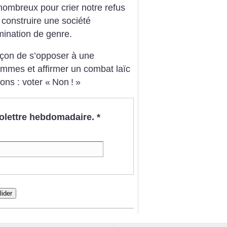
nombreux pour crier notre refus
e construire une société
ination de genre.
façon de s’opposer à une
femmes et affirmer un combat laïc
ons : voter «
Non
!
»
nfolettre hebdomadaire.
*
lider