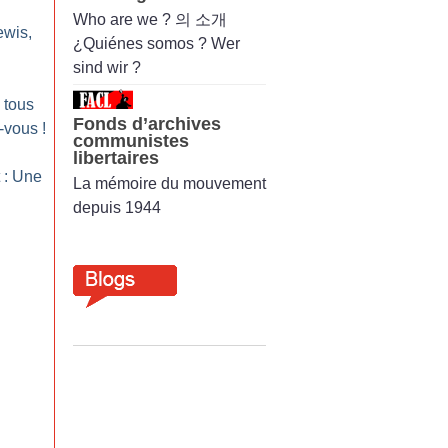
Who are we ? 의 소개
ewis,
¿Quiénes somos ? Wer
sind wir ?
 tous
Fonds d’archives
z-vous
!
communistes
libertaires
 : Une
La mémoire du mouvement
depuis 1944