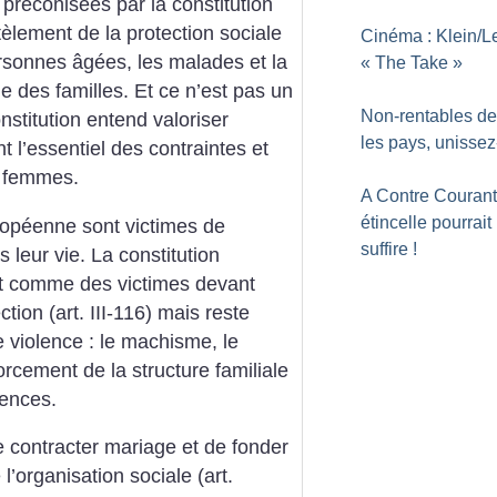
réconisées par la constitution
ement de la protection sociale
Cinéma : Klein/L
rsonnes âgées, les malades et la
«
The Take
»
ge des familles. Et ce n’est pas un
Non-rentables de
nstitution entend valoriser
les pays, unisse
ent l’essentiel des contraintes et
s femmes.
A Contre Courant
étincelle pourrait
opéenne sont victimes de
suffire
!
 leur vie. La constitution
t comme des victimes devant
tion (art. III-116) mais reste
e violence : le machisme, le
orcement de la structure familiale
lences.
de contracter mariage et de fonder
’organisation sociale (art.