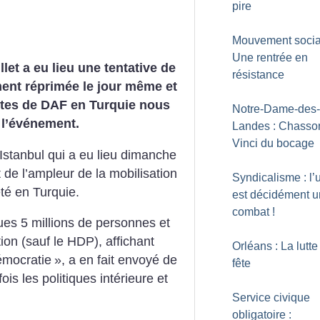
pire
Mouvement social
Une rentrée en
llet a eu lieu une tentative de
résistance
ment réprimée le jour même et
istes de DAF en Turquie nous
Notre-Dame-des-
 l’événement.
Landes : Chasso
Vinci du bocage
stanbul qui a eu lieu dimanche
de l’ampleur de la mobilisation
Syndicalisme : l’
été en Turquie.
est décidément u
combat
!
es 5 millions de personnes et
ion (sauf le HDP), affichant
Orléans : La lutte
démocratie
», a en fait envoyé de
fête
ois les politiques intérieure et
Service civique
obligatoire :