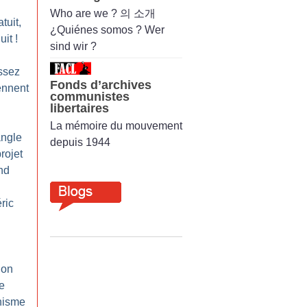
Who are we ? 의 소개
atuit,
¿Quiénes somos ? Wer
uit
!
sind wir ?
assez
Fonds d’archives
ennent
communistes
libertaires
La mémoire du mouvement
angle
depuis 1944
rojet
nd
ric
ion
e
nisme