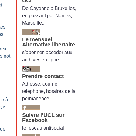
UCL
t
De Cayenne à Bruxelles,
en passant par Nantes,
Marseille...
tés
es
Le mensuel
Alternative libertaire
exit
s’abonner, accéder aux
’s not
archives en ligne.
Prendre contact
Adresse, courriel,
téléphone, horaires de la
permanence...
ir à
t
»
Suivre l’UCL sur
Facebook
le réseau antisocial !
que