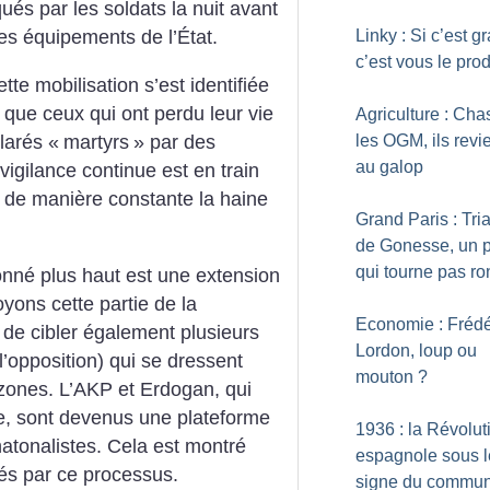
ués par les soldats la nuit avant
Linky : Si c’est gr
s les équipements de l’État.
c’est vous le prod
ette mobilisation s’est identifiée
t que ceux qui ont perdu leur vie
Agriculture : Ch
les OGM, ils revi
larés «
martyrs
» par des
au galop
vigilance continue est en train
t de manière constante la haine
Grand Paris : Tri
de Gonesse, un p
qui tourne pas ro
né plus haut est une extension
oyons cette partie de la
Economie : Frédé
n de cibler également plusieurs
Lordon, loup ou
l’opposition) qui se dressent
mouton
?
 zones. L’AKP et Erdogan, qui
que, sont devenus une plateforme
1936 : la Révolut
natonalistes. Cela est montré
espagnole sous l
és par ce processus.
signe du commu