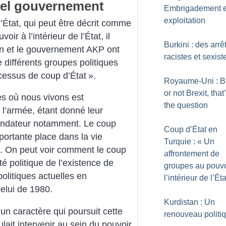
uel gouvernement
Embrigadement e
exploitation
État, qui peut être décrit comme
ir à l’intérieur de l’État, il
Burkini : des arrê
n et le gouvernement AKP ont
racistes et sexist
 différents groupes politiques
ocessus de coup d’État
».
Royaume-Uni : Br
or not Brexit, that
res où nous vivons est
the question
e l’armée, étant donné leur
fondateur notamment. Le coup
Coup d’État en
portante place dans la vie
Turquie : «
Un
ue. On peut voir comment le coup
affrontement de
ité politique de l’existence de
groupes au pouvo
 politiques actuelles en
l’intérieur de l’Éta
celui de 1980.
Kurdistan : Un
a un caractère qui poursuit cette
renouveau politi
ulait intervenir au sein du pouvoir