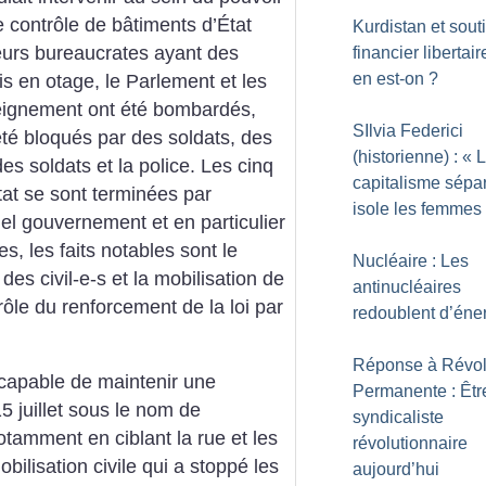
e contrôle de bâtiments d’État
Kurdistan et sout
ieurs bureaucrates ayant des
financier libertair
en est-on
?
is en otage, le Parlement et les
eignement ont été bombardés,
SIlvia Federici
été bloqués par des soldats, des
(historienne) : «
L
es soldats et la police. Les cinq
capitalisme sépar
tat se sont terminées par
isole les femmes
el gouvernement et en particulier
 les faits notables sont le
Nucléaire : Les
des civil-e-s et la mobilisation de
antinucléaires
ôle du renforcement de la loi par
redoublent d’éne
Réponse à Révol
t capable de maintenir une
Permanente : Êtr
5 juillet sous le nom de
syndicaliste
otamment en ciblant la rue et les
révolutionnaire
obilisation civile qui a stoppé les
aujourd’hui