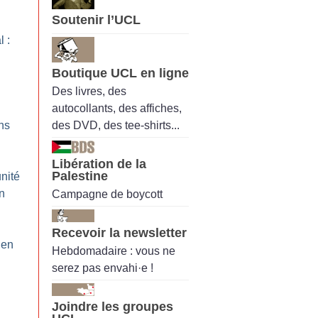
Soutenir l’UCL
 :
Boutique UCL en ligne
Des livres, des
autocollants, des affiches,
des DVD, des tee-shirts...
ns
Libération de la
Palestine
unité
n
Campagne de boycott
Recevoir la newsletter
 en
Hebdomadaire : vous ne
serez pas envahi·e !
Joindre les groupes