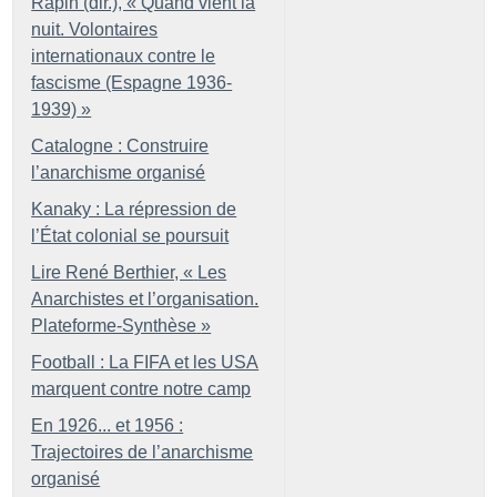
Rapin (dir.), «
Quand vient la
nuit. Volontaires
internationaux contre le
fascisme (Espagne 1936-
1939)
»
Catalogne : Construire
l’anarchisme organisé
Kanaky : La répression de
l’État colonial se poursuit
Lire René Berthier, «
Les
Anarchistes et l’organisation.
Plateforme-Synthèse
»
Football : La FIFA et les USA
marquent contre notre camp
En 1926... et 1956 :
Trajectoires de l’anarchisme
organisé