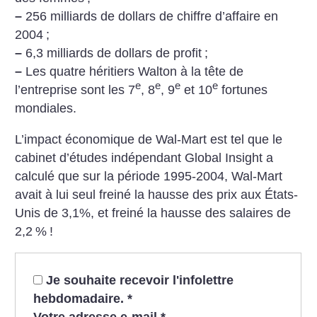
–
256 milliards de dollars de chiffre d’affaire en
2004
;
–
6,3 milliards de dollars de profit
;
–
Les quatre héritiers Walton à la tête de
e
e
e
e
l’entreprise sont les 7
, 8
, 9
et 10
fortunes
mondiales.
L’impact économique de Wal-Mart est tel que le
cabinet d’études indépendant Global Insight a
calculé que sur la période 1995-2004, Wal-Mart
avait à lui seul freiné la hausse des prix aux États-
Unis de 3,1%, et freiné la hausse des salaires de
2,2
%
!
Je souhaite recevoir l'infolettre
hebdomadaire.
*
Votre adresse e-mail
*