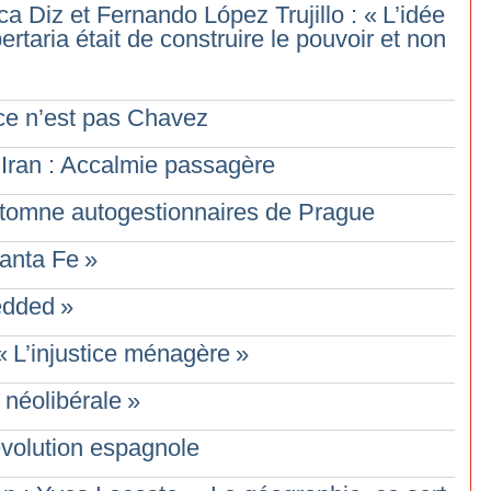
ca Diz et Fernando López Trujillo : «
L’idée
rtaria était de construire le pouvoir et non
 ce n’est pas Chavez
’Iran : Accalmie passagère
automne autogestionnaires de Prague
anta Fe
»
dded
»
«
L’injustice ménagère
»
néolibérale
»
Révolution espagnole