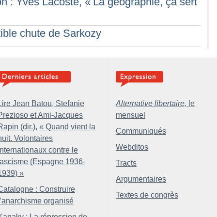
n : Yves Lacoste, «
La géographie, ça sert
stible chute de Sarkozy
Lire Jean Batou, Stefanie
Alternative libertaire,
le
Prezioso et Ami-Jacques
mensuel
Rapin (dir.), «
Quand vient la
Communiqués
nuit. Volontaires
Webditos
internationaux contre le
fascisme (Espagne 1936-
Tracts
1939)
»
Argumentaires
Catalogne : Construire
Textes de congrès
l’anarchisme organisé
Kanaky : La répression de