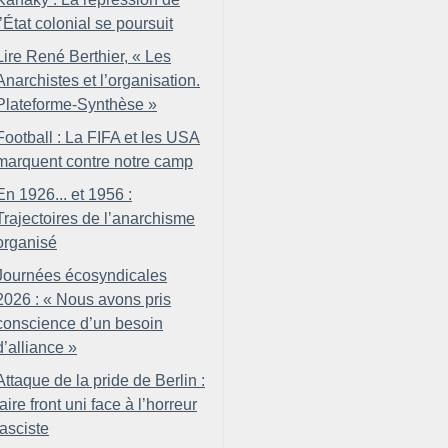
l’État colonial se poursuit
Lire René Berthier, «
Les
Anarchistes et l’organisation.
Plateforme-Synthèse
»
Football : La FIFA et les USA
marquent contre notre camp
En 1926... et 1956 :
Trajectoires de l’anarchisme
organisé
Journées écosyndicales
2026 : «
Nous avons pris
conscience d’un besoin
d’alliance
»
Attaque de la pride de Berlin :
faire front uni face à l’horreur
fasciste