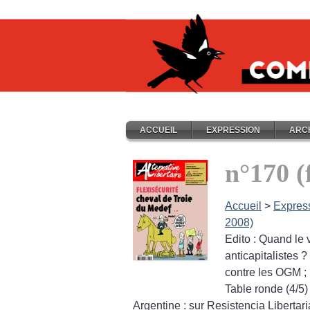
ACCUEIL
EXPRESSION
ARC
n°170 (
Accueil
>
Expres
2008)
Edito : Quand le v
anticapitalistes
?
contre les OGM
;
Table ronde (4/5)
Argentine : sur Resistencia Libertari