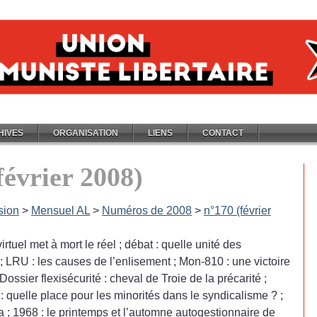
HIVES
ORGANISATION
LIENS
CONTACT
février 2008)
sion
>
Mensuel AL
>
Numéros de 2008
>
n°170 (février
irtuel met à mort le réel
; débat : quelle unité des
; LRU : les causes de l’enlisement
; Mon-810 : une victoire
 Dossier flexisécurité : cheval de Troie de la précarité
;
 : quelle place pour les minorités dans le syndicalisme
?
;
a
; 1968 : le printemps et l’automne autogestionnaire de