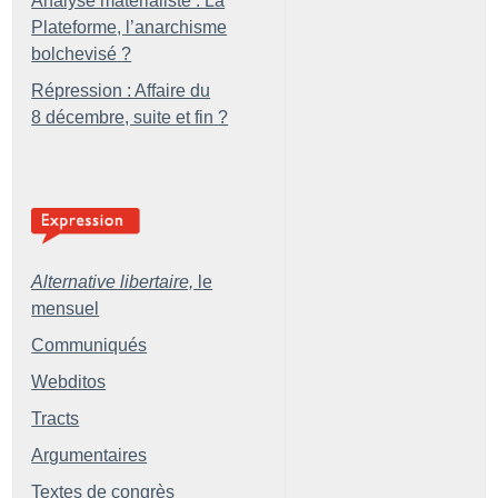
Analyse matérialiste : La
Plateforme, l’anarchisme
bolchevisé
?
Répression : Affaire du
8 décembre, suite et fin
?
Alternative libertaire,
le
mensuel
Communiqués
Webditos
Tracts
Argumentaires
Textes de congrès