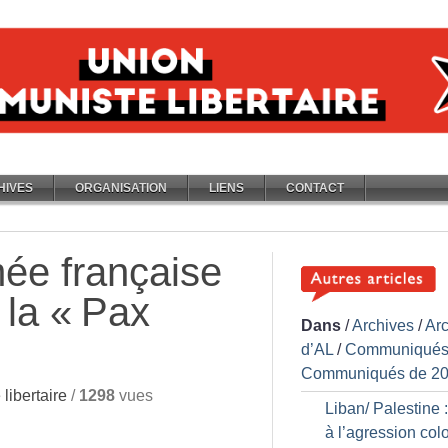
HIVES
ORGANISATION
LIENS
CONTACT
ée française
 la «
Pax
Dans
/
Archives
/
Ar
d’AL
/
Communiqués
Communiqués de 2
libertaire
/
1298
vues
Liban/ Palestine 
à l’agression col