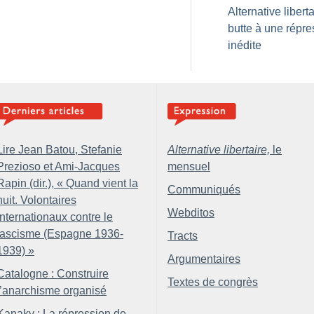
Alternative libert
butte à une répre
inédite
Lire Jean Batou, Stefanie
Alternative libertaire,
le
Prezioso et Ami-Jacques
mensuel
Rapin (dir.), «
Quand vient la
Communiqués
nuit. Volontaires
Webditos
internationaux contre le
fascisme (Espagne 1936-
Tracts
1939)
»
Argumentaires
Catalogne : Construire
Textes de congrès
l’anarchisme organisé
Kanaky : La répression de