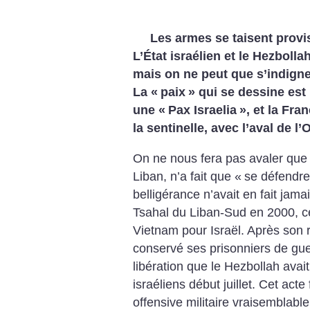
Les armes se taisent provi
L’État israélien et le Hezbolla
mais on ne peut que s’indigne
La «
paix
» qui se dessine est 
une «
Pax Israelia
», et la Fra
la sentinelle, avec l’aval de l
On ne nous fera pas avaler que l’
Liban, n’a fait que «
se défendre
belligérance n’avait en fait jama
Tsahal du Liban-Sud en 2000, ce
Vietnam pour Israël. Après son ret
conservé ses prisonniers de guer
libération que le Hezbollah avai
israéliens début juillet. Cet acte
offensive militaire vraisemblab