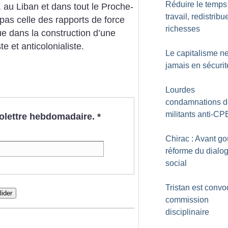
Réduire le temps
 au Liban et dans tout le Proche-
travail, redistribu
t pas celle des rapports de force
richesses
que dans la construction d’une
te et anticolonialiste.
Le capitalisme n
jamais en sécurit
Lourdes
condamnations d
militants anti-CP
nfolettre hebdomadaire.
*
Chirac : Avant go
réforme du dialo
social
Tristan est conv
lider
commission
disciplinaire