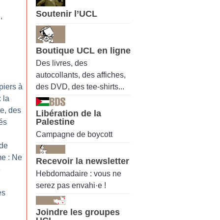
Soutenir l’UCL
,
Boutique UCL en ligne
u
Des livres, des
autocollants, des affiches,
des DVD, des tee-shirts...
piers à
: la
ée, des
Libération de la
Palestine
lés
Campagne de boycott
de
e : Ne
Recevoir la newsletter
e
Hebdomadaire : vous ne
serez pas envahi·e !
es
Joindre les groupes