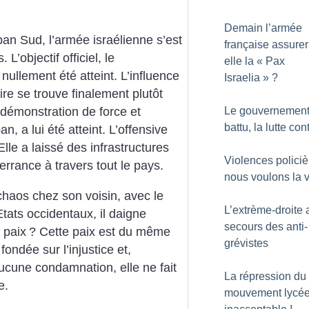
Demain l’armée
an Sud, l’armée israélienne s’est
française assurer
L’objectif officiel, le
elle la «
Pax
ullement été atteint. L’influence
Israelia
»
?
ire se trouve finalement plutôt
Le gouvernement
la démonstration de force et
battu, la lutte con
an, a lui été atteint. L’offensive
Elle a laissé des infrastructures
Violences policiè
errance à travers tout le pays.
nous voulons la v
chaos chez son voisin, avec le
L’extrème-droite 
Etats occidentaux, il daigne
secours des anti-
 paix
? Cette paix est du même
grévistes
fondée sur l’injustice et,
’aucune condamnation, elle ne fait
La répression du
e.
mouvement lycée