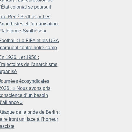
l’État colonial se poursuit
Lire René Berthier, «
Les
Anarchistes et l’organisation.
Plateforme-Synthèse
»
Football : La FIFA et les USA
marquent contre notre camp
En 1926... et 1956 :
Trajectoires de l’anarchisme
organisé
Journées écosyndicales
2026 : «
Nous avons pris
conscience d’un besoin
d’alliance
»
Attaque de la pride de Berlin :
faire front uni face à l’horreur
fasciste