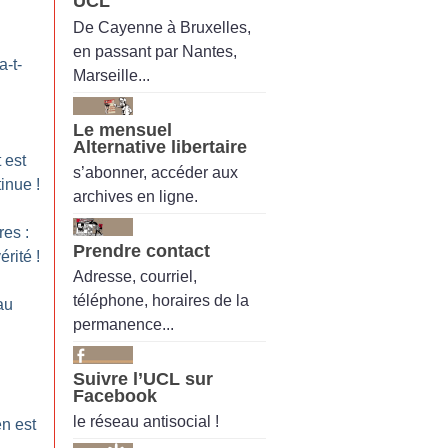
UCL
De Cayenne à Bruxelles,
en passant par Nantes,
a-t-
Marseille...
Le mensuel
Alternative libertaire
 est
s’abonner, accéder aux
tinue
!
archives en ligne.
res :
Prendre contact
érité
!
Adresse, courriel,
téléphone, horaires de la
au
permanence...
Suivre l’UCL sur
Facebook
le réseau antisocial !
n est