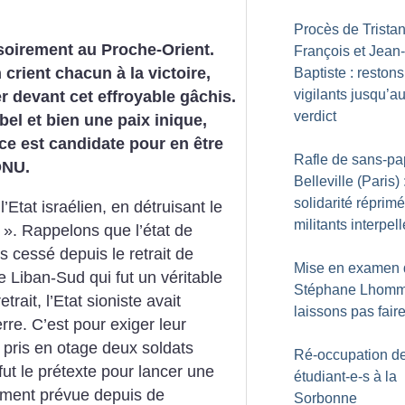
Procès de Tristan
soirement au Proche-Orient.
François et Jean-
h crient chacun à la victoire,
Baptiste : restons
vigilants jusqu’a
r devant cet effroyable gâchis.
verdict
bel et bien une paix inique,
nce est candidate pour en être
Rafle de sans-pa
’ONU.
Belleville (Paris) 
solidarité réprim
Etat israélien, en détruisant le
militants interpel
». Rappelons que l’état de
is cessé depuis le retrait de
Mise en examen 
 Liban-Sud qui fut un véritable
Stéphane Lhomm
rait, l’Etat sioniste avait
laissons pas fair
re. C’est pour exiger leur
t pris en otage deux soldats
Ré-occupation d
 fut le prétexte pour lancer une
étudiant-e-s à la
lement prévue depuis de
Sorbonne