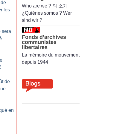
 de
Who are we ? 의 소개
er les
¿Quiénes somos ? Wer
sind wir ?
e sera
Fonds d’archives
é
communistes
libertaires
La mémoire du mouvement
e
depuis 1944
E
ût de
gue
oqué en