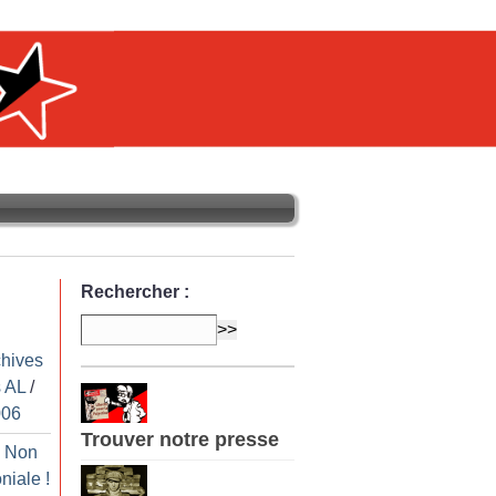
Rechercher :
chives
 AL
/
006
Trouver notre presse
: Non
oniale
!