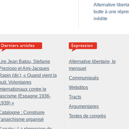
Alternative libert
butte à une répre
inédite
Lire Jean Batou, Stefanie
Alternative libertaire,
le
Prezioso et Ami-Jacques
mensuel
Rapin (dir.), «
Quand vient la
Communiqués
nuit. Volontaires
Webditos
internationaux contre le
fascisme (Espagne 1936-
Tracts
1939)
»
Argumentaires
Catalogne : Construire
Textes de congrès
l’anarchisme organisé
Kanaky : La répression de