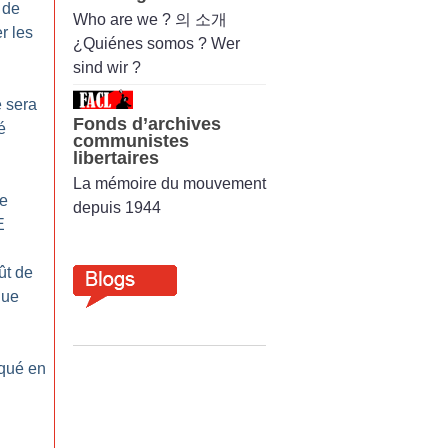
 de
Who are we ? 의 소개
er les
¿Quiénes somos ? Wer
sind wir ?
e sera
Fonds d’archives
é
communistes
libertaires
La mémoire du mouvement
e
depuis 1944
E
ût de
gue
oqué en