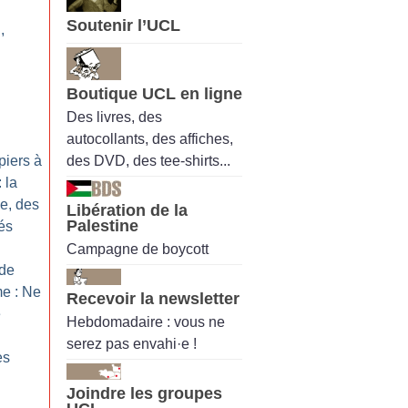
Soutenir l’UCL
,
Boutique UCL en ligne
u
Des livres, des
autocollants, des affiches,
des DVD, des tee-shirts...
piers à
: la
ée, des
Libération de la
Palestine
lés
Campagne de boycott
de
e : Ne
Recevoir la newsletter
e
Hebdomadaire : vous ne
serez pas envahi·e !
es
Joindre les groupes