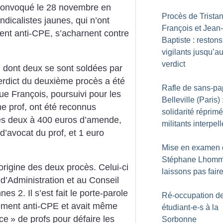
 convoqué le 28 novembre en
Procès de Tristan
ndicalistes jaunes, qui n’ont
François et Jean-
ent anti-CPE, s’acharnent contre
Baptiste : restons
vigilants jusqu’a
verdict
s, dont deux se sont soldées par
erdict du deuxième procès a été
Rafle de sans-pa
ue François, poursuivi pour les
Belleville (Paris) 
 prof, ont été reconnus
solidarité réprim
es deux à 400 euros d’amende,
militants interpel
d’avocat du prof, et 1 euro
Mise en examen 
Stéphane Lhomm
’origine des deux procès. Celui-ci
laissons pas fair
’Administration et au Conseil
es 2. Il s’est fait le porte-parole
Ré-occupation d
ement anti-CPE et avait même
étudiant-e-s à la
ice
» de profs pour défaire les
Sorbonne