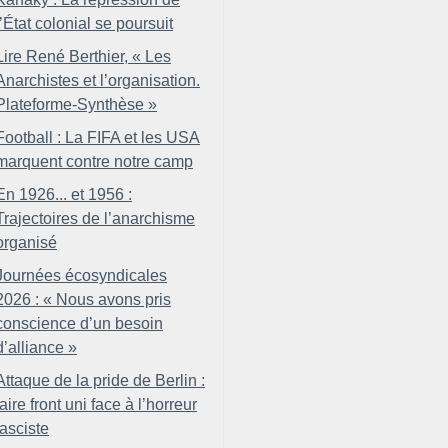
l’État colonial se poursuit
Lire René Berthier, «
Les
Anarchistes et l’organisation.
Plateforme-Synthèse
»
Football : La FIFA et les USA
marquent contre notre camp
En 1926... et 1956 :
Trajectoires de l’anarchisme
organisé
Journées écosyndicales
2026 : «
Nous avons pris
conscience d’un besoin
d’alliance
»
Attaque de la pride de Berlin :
faire front uni face à l’horreur
fasciste