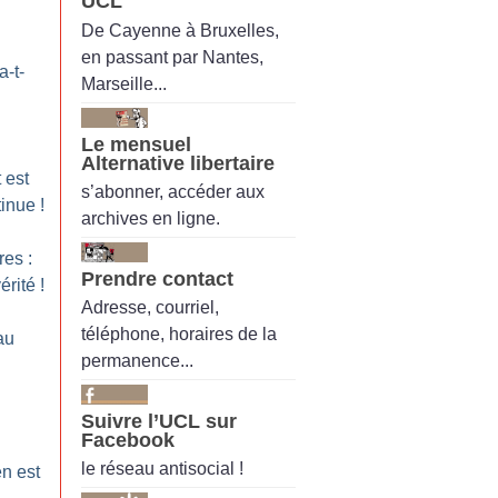
UCL
De Cayenne à Bruxelles,
en passant par Nantes,
a-t-
Marseille...
Le mensuel
Alternative libertaire
 est
s’abonner, accéder aux
tinue
!
archives en ligne.
res :
Prendre contact
érité
!
Adresse, courriel,
téléphone, horaires de la
au
permanence...
Suivre l’UCL sur
Facebook
le réseau antisocial !
n est