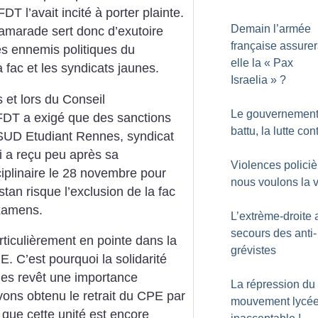
T l’avait incité à porter plainte.
Demain l’armée
amarade sert donc d’exutoire
française assurer
les ennemis politiques du
elle la «
Pax
fac et les syndicats jaunes.
Israelia
»
?
s et lors du Conseil
Le gouvernement
CFDT a exigé que des sanctions
battu, la lutte con
e SUD Etudiant Rennes, syndicat
-ci a reçu peu après sa
Violences policiè
iplinaire le 28 novembre pour
nous voulons la v
stan risque l’exclusion de la fac
examens.
L’extrème-droite 
secours des anti-
rticulièrement en pointe dans la
grévistes
. C’est pourquoi la solidarité
des revêt une importance
La répression du
vons obtenu le retrait du CPE par
mouvement lycée
s que cette unité est encore