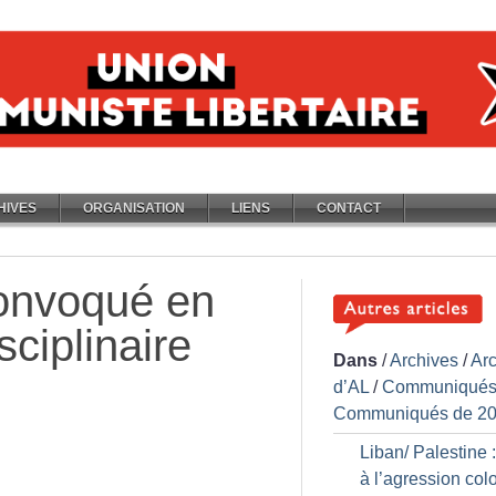
HIVES
ORGANISATION
LIENS
CONTACT
convoqué en
ciplinaire
Dans
/
Archives
/
Ar
d’AL
/
Communiqués
Communiqués de 2
Liban/ Palestine 
à l’agression col