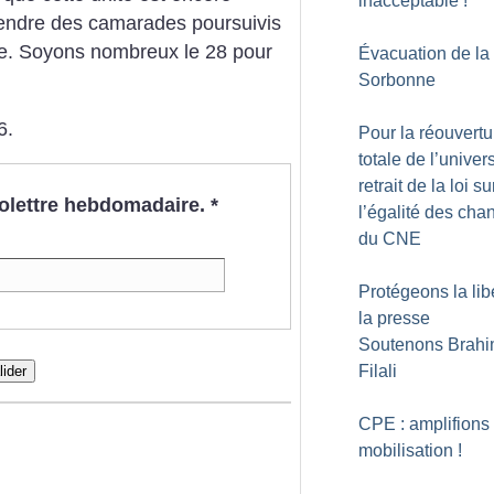
inacceptable
!
éfendre des camarades poursuivis
tte. Soyons nombreux le 28 pour
Évacuation de la
Sorbonne
6.
Pour la réouvertu
totale de l’univers
retrait de la loi su
nfolettre hebdomadaire.
*
l’égalité des cha
du CNE
Protégeons la lib
la presse
Soutenons Brah
Filali
lider
CPE : amplifions 
mobilisation
!