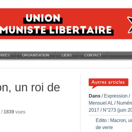
HIVES
ORGANISATION
LIENS
CONTACT
n, un roi de
Dans
/
Expression
/
Mensuel AL
/
Numér
2017
/
N°273 (juin 2
/
1839
vues
Edito : Macron, un
de verre