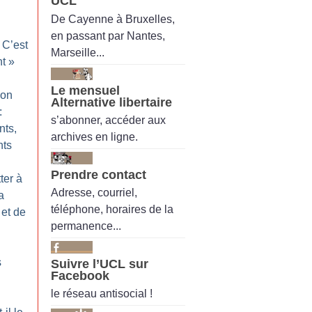
UCL
De Cayenne à Bruxelles,
en passant par Nantes,
 C’est
Marseille...
nt
»
Le mensuel
ion
Alternative libertaire
:
s’abonner, accéder aux
ts,
archives en ligne.
nts
Prendre contact
ter à
Adresse, courriel,
a
téléphone, horaires de la
 et de
permanence...
s
Suivre l’UCL sur
Facebook
le réseau antisocial !