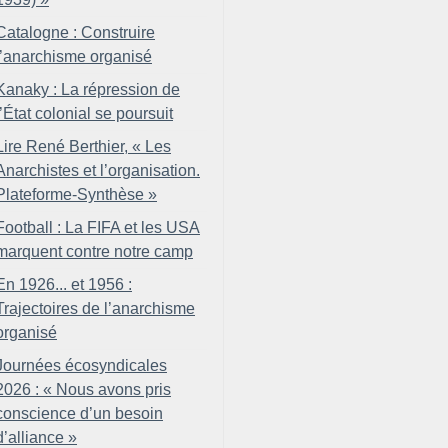
Catalogne : Construire
l’anarchisme organisé
Kanaky : La répression de
l’État colonial se poursuit
Lire René Berthier, «
Les
Anarchistes et l’organisation.
Plateforme-Synthèse
»
Football : La FIFA et les USA
marquent contre notre camp
En 1926... et 1956 :
Trajectoires de l’anarchisme
organisé
Journées écosyndicales
2026 : «
Nous avons pris
conscience d’un besoin
d’alliance
»