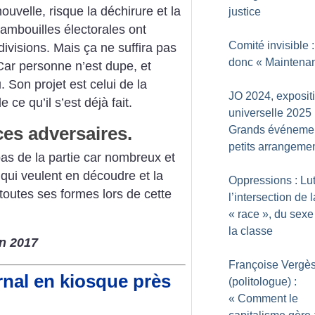
nouvelle, risque la déchirure et la
justice
tambouilles électorales ont
Comité invisible :
ivisions. Mais ça ne suffira pas
donc «
Maintena
Car personne n’est dupe, et
 Son projet est celui de la
JO 2024, exposit
 ce qu’il s’est déjà fait.
universelle 2025 
ces adversaires.
Grands événemen
petits arrangeme
 pas de la partie car nombreux et
qui veulent en découdre et la
Oppressions : Lut
toutes ses formes lors de cette
l’intersection de l
«
race
», du sexe
la classe
n 2017
Françoise Vergè
rnal en kiosque près
(politologue) :
«
Comment le