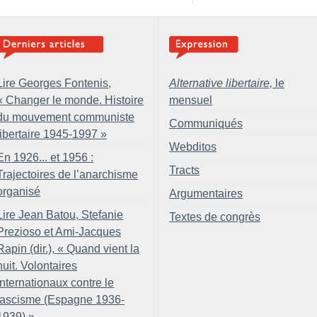
Lire Georges Fontenis,
Alternative libertaire,
le
«
Changer le monde. Histoire
mensuel
du mouvement communiste
Communiqués
libertaire 1945-1997
»
Webditos
En 1926... et 1956 :
Tracts
Trajectoires de l’anarchisme
organisé
Argumentaires
Lire Jean Batou, Stefanie
Textes de congrès
Prezioso et Ami-Jacques
Rapin (dir.), «
Quand vient la
nuit. Volontaires
internationaux contre le
fascisme (Espagne 1936-
1939)
»