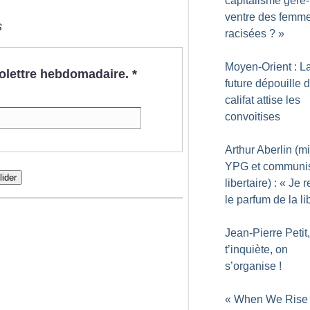
capitalisme gère-t
ventre des femm
s
racisées
?
»
Moyen-Orient : L
nfolettre hebdomadaire.
*
future dépouille 
califat attise les
convoitises
Arthur Aberlin (mi
YPG et communi
lider
libertaire) : «
Je r
le parfum de la li
Jean-Pierre Petit,
t’inquiète, on
s’organise
!
«
When We Rise