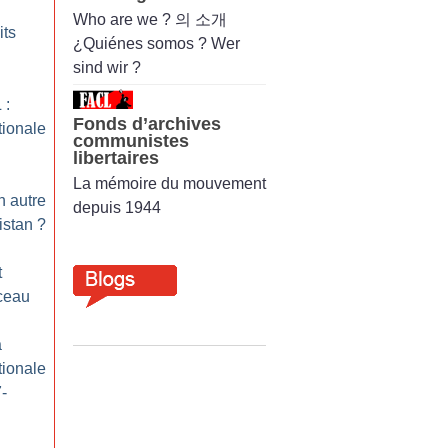
Who are we ? 의 소개
its
¿Quiénes somos ? Wer
sind wir ?
 :
Fonds d’archives
tionale
communistes
libertaires
La mémoire du mouvement
n autre
depuis 1944
istan
?
t
ceau
a
tionale
7-