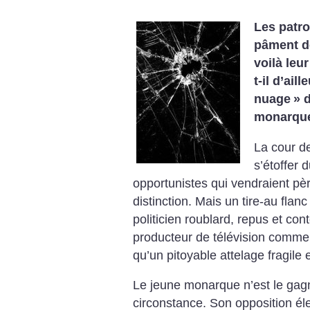
Les patro
pâment de
voilà leu
t-il d’ail
nuage
» 
monarqu
La cour de
s’étoffer 
opportunistes qui vendraient pè
distinction. Mais un tire-au fl
politicien roublard, repus et c
producteur de télévision comme 
qu’un pitoyable attelage fragile 
Le jeune monarque n’est le gag
circonstance. Son opposition éle