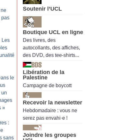
Soutenir l’UCL
 ne
 pas
Boutique UCL en ligne
Des livres, des
: Les
autocollants, des affiches,
les
des DVD, des tee-shirts...
unalité
Libération de la
Palestine
ans le
lus
Campagne de boycott
r un
énages
Recevoir la newsletter
s
»
Hebdomadaire : vous ne
serez pas envahi·e !
res :
ne
Joindre les groupes
s sans