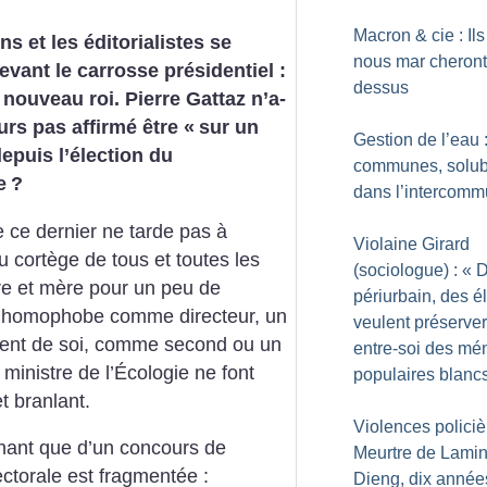
Macron & cie : Ils
ns et les éditorialistes se
nous mar cheront
vant le carrosse présidentiel :
dessus
r nouveau roi. Pierre Gattaz n’a-
leurs pas affirmé être «
sur un
Gestion de l’eau 
depuis l’élection du
communes, solub
e
?
dans l’intercomm
 ce dernier ne tarde pas à
Violaine Girard
du cortège de tous et toutes les
(sociologue) : «
D
re et mère pour un peu de
périurbain, des é
anc homophobe comme directeur, un
veulent préserve
ontent de soi, comme second ou un
entre-soi des m
ministre de l’Écologie ne font
populaires blanc
et branlant.
Violences policiè
nant que d’un concours de
Meurtre de Lami
ctorale est fragmentée :
Dieng, dix année