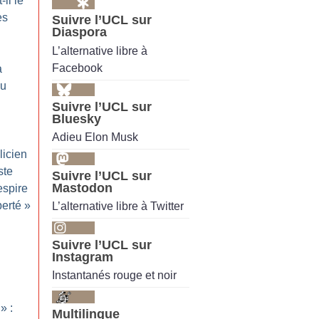
-il le
es
Suivre l’UCL sur
Diaspora
L’alternative libre à
Facebook
a
du
Suivre l’UCL sur
Bluesky
Adieu Elon Musk
licien
ste
Suivre l’UCL sur
Mastodon
espire
berté
»
L’alternative libre à Twitter
Suivre l’UCL sur
Instagram
Instantanés rouge et noir
» :
Multilingue