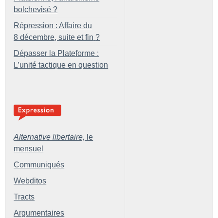
bolchevisé
?
Répression : Affaire du
8 décembre, suite et fin
?
Dépasser la Plateforme :
L’unité tactique en question
Alternative libertaire,
le
mensuel
Communiqués
Webditos
Tracts
Argumentaires