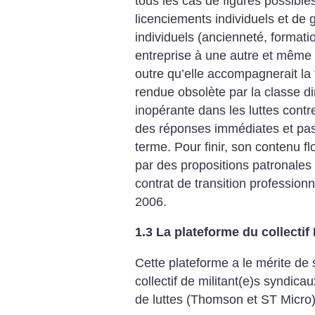
tous les cas de figures possible
licenciements individuels et de 
individuels (ancienneté, formati
entreprise à une autre et même
outre qu’elle accompagnerait l
rendue obsolète par la classe diri
inopérante dans les luttes contr
des réponses immédiates et pas
terme. Pour finir, son contenu fl
par des propositions patronale
contrat de transition professionn
2006.
1.3 La plateforme du collecti
Cette plateforme a le mérite de 
collectif de militant(e)s syndica
de luttes (Thomson et ST Micro)