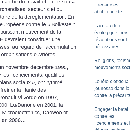
marché du travail et d’une sous-
libertaire est
archandises, secteur-clef du
abolitionniste
toire de la déréglementation. En
 européens contre le «
Bolkestein
Face au défi
e puissant mouvement de la
écologique, trois
E devraient constituer une
révolutions sont
nécessaires
asses, au regard de l’accumulation
 organisations ouvrières.
Religions, racism
rt en novembre-décembre 1995,
mouvements soc
les licenciements, qualifiés
Le rôle-clef de la
plans sociaux
», ont rythmé
jeunesse dans la 
freiner la litanie des
contre la précarit
 Renault Vilvorde en 1997,
2000, Lu/Danone en 2001, la
Engager la batail
T Microelectronics, Daewoo et
contre les
n en 2006…
licenciements et 