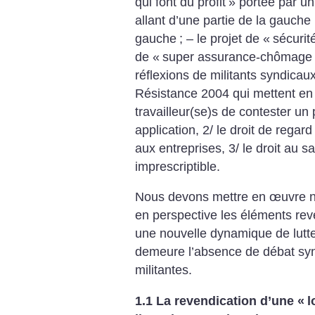
qui font du profit
» portée par un
allant d’une partie de la gauche 
gauche
;
– le projet de «
sécurit
de «
super assurance-chômage
réflexions de militants syndicaux
Résistance 2004 qui mettent en a
travailleur(se)s de contester un
application, 2/ le droit de regar
aux entreprises, 3/ le droit au 
imprescriptible.
Nous devons mettre en œuvre not
en perspective les éléments rev
une nouvelle dynamique de lutte
demeure l’absence de débat synd
militantes.
1.1 La revendication d’une «
l