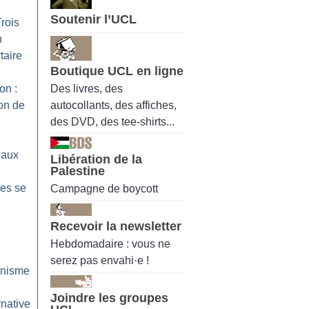
Soutenir l’UCL
Trois
n
taire
Boutique UCL en ligne
Des livres, des
on :
autocollants, des affiches,
ion de
des DVD, des tee-shirts...
iaux
Libération de la
Palestine
ses se
Campagne de boycott
Recevoir la newsletter
Hebdomadaire : vous ne
serez pas envahi·e !
inisme
Joindre les groupes
rnative