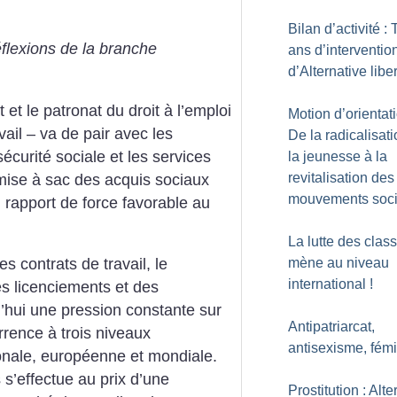
Bilan d’activité : 
éflexions de la branche
ans d’interventio
d’Alternative liber
t et le patronat du droit à l’emploi
Motion d’orientati
avail – va de pair avec les
De la radicalisat
sécurité sociale et les services
la jeunesse à la
revitalisation des
e mise à sac des acquis sociaux
mouvements soc
 rapport de force favorable au
La lutte des clas
mène au niveau
s contrats de travail, le
international
!
s licenciements et des
d’hui une pression constante sur
Antipatriarcat,
rrence à trois niveaux
antisexisme, fém
ionale, européenne et mondiale.
s’effectue au prix d’une
Prostitution : Alte