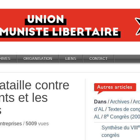
HIVES
ORGANISATION
LIENS
CONTACT
taille contre
ts et les
Dans
/
Archives
/
Ar
s
d’AL
/
Textes de con
e
AL
/
8
Congrès (200
ntreprises
/
5009
vues
e
Synthèse du VIII
congrès