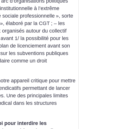
 arc d’organisations politiques
institutionnelle à l’extrême
é sociale professionnelle
», sorte
», élaboré par la CGT
;
– les
 organisés autour du collectif
vant 1/ la possibilité pour les
 plan de licenciement avant son
d sur les subventions publiques
salaire comme un droit
re appareil critique pour mettre
endicatifs permettant de lancer
s. Une des principales limites
ical dans les structures
oi pour interdire les