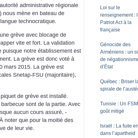
utorité administrative régionale
Loi sur le
) nous mène en bateau de
renseignement :
angue technocratique.
Patriot Act à la
française
 une grève avec blocage de
rapper vite et fort. La validation
Génocide des
se puisque notre établissement est
Arméniens : un s
ment. La grève est donc voté à
de négationnism
20 mars 2015. La grève est
d’État
cales Snetap-FSU (majoritaire),
Québec : Briser l
spirale de l’austé
piquet de grève est installé.
Tunisie : Un FSM
t barbecue sont de la partie. Avec
goût mitigé
esque aucun cours assuré, ­
 À noter que pour la moitié des
Israël : La fuite e
ve de leur vie.
dans l’apartheid