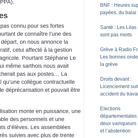
FPPA).
BNF : Heures su
payées, du balai
es
 pas connu pour ses fortes
Santé : Les Lilas
pourtant de connaître l’une des
sont pas morts
départ, on nous annonce la
tif, celui affecté à la gestion
Grève à Radio Fr
Les bonnes onde
agricole. Pourtant Stéphane Le
la grève
t lui même sarthois nous avait
ucherait pas aux postes…
La
Droits devant :
l qu’une collègue contractuelle
Licenciement sui
e déprécarisation et pouvait être
accident du travai
Elections
lisation monte en puissance, une
départementales
emble des personnels et une
deux vainqueurs 
nts d’élèves. Les assemblées
et l’abstention
très suivies avec plus de trente