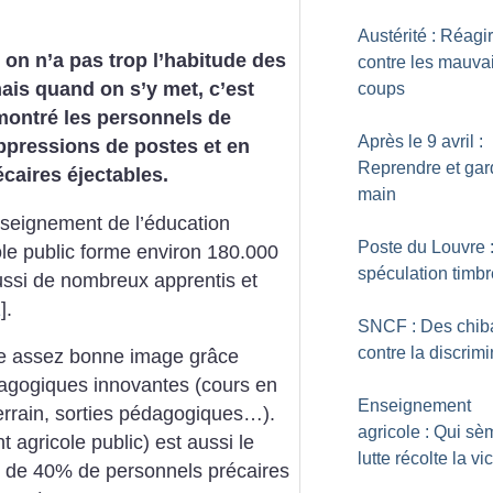
Austérité : Réagir
 on n’a pas trop l’habitude des
contre les mauva
ais quand on s’y met, c’est
coups
montré les personnels de
Après le 9 avril :
uppressions de postes et en
Reprendre et gar
écaires éjectables.
main
seignement de l’éducation
Poste du Louvre 
ole public forme environ 180.000
spéculation timb
aussi de nombreux apprentis et
1
]
.
SNCF : Des chib
contre la discrimi
e assez bonne image grâce
agogiques innovantes (cours en
Enseignement
e terrain, sorties pédagogiques…).
agricole : Qui sè
agricole public) est aussi le
lutte récolte la vi
s de 40% de personnels précaires