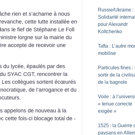
Russie/Ukraine :
lâche rien et s’acharne à nous
Solidarité interna
evanche, cette lutte installée en
pour Alexandr
ans le fief de Stéphane Le Foll
Koltchenko
ministre lorgne sur la mairie du
re accepte de recevoir une
Tafta : L’autre m
mobilise
s du lycée, épaulés par des
Particules fines : I
 du SYAC CGT, rencontrer la
sortir de la civilis
. Les collègues sortent écœurés
de la bagnole
hnocratique, de l’arrogance et du
Voile : à l’univers
ocuteurs.
«
tenue correcte
us appelons de nouveau à la
exigée
»
 cette fois-ci blocage total de ­
1525 : la Guerre 
paysans en Alle