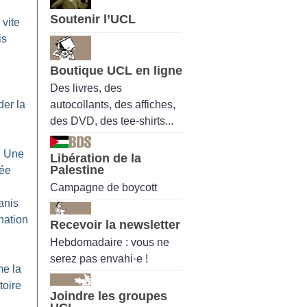
Soutenir l’UCL
 vite
is
Boutique UCL en ligne
Des livres, des
autocollants, des affiches,
der la
des DVD, des tee-shirts...
: Une
Libération de la
Palestine
rée
Campagne de boycott
anis
nation
Recevoir la newsletter
Hebdomadaire : vous ne
serez pas envahi·e !
me la
ctoire
Joindre les groupes