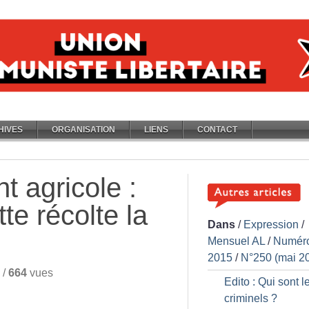
HIVES
ORGANISATION
LIENS
CONTACT
 agricole :
te récolte la
Dans
/
Expression
/
Mensuel AL
/
Numér
2015
/
N°250 (mai 2
/
664
vues
Edito : Qui sont l
criminels
?