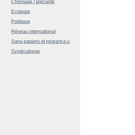
Chômage / précarité
Ecologie
Politique
Réseau international
Sans-papiers et migrant.e.s
Syndicalisme