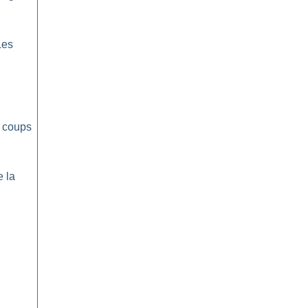
:
Les
 coups
e la