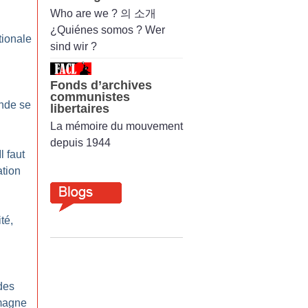
Who are we ? 의 소개
¿Quiénes somos ? Wer
tionale
sind wir ?
Fonds d’archives
communistes
onde se
libertaires
La mémoire du mouvement
depuis 1944
l faut
ation
ité,
des
magne