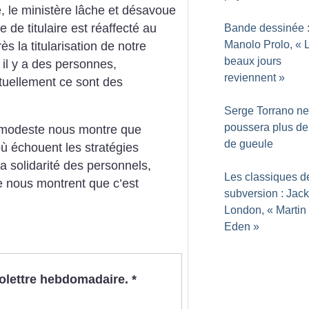
, le ministère lâche et désavoue
e de titulaire est réaffecté au
Bande dessinée 
Manolo Prolo, «
 la titularisation de notre
beaux jours
 il y a des personnes,
reviennent
»
tuellement ce sont des
Serge Torrano ne
poussera plus de
e modeste nous montre que
de gueule
 où échouent les stratégies
la solidarité des personnels,
Les classiques d
ale nous montrent que c’est
subversion : Jack
London, «
Martin
Eden
»
nfolettre hebdomadaire.
*