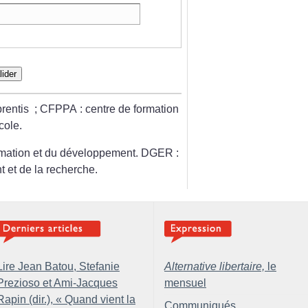
lider
rentis
; CFPPA : centre
de formation
cole.
rmation et du développement.
DGER :
 et de la recherche.
Lire Jean Batou, Stefanie
Alternative libertaire,
le
Prezioso et Ami-Jacques
mensuel
Rapin (dir.), «
Quand vient la
Communiqués