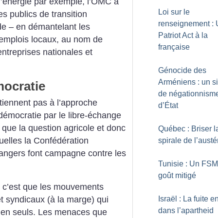
d’énergie par exemple, l’OMC a
Loi sur le
publics de transition
renseignement :
de – en démantelant les
Patriot Act à la
 emplois locaux, au nom de
française
entreprises nationales et
Génocide des
Arméniens : un s
mocratie
de négationnism
 tiennent pas à l’approche
d’État
 démocratie par le libre-échange
i que la question agricole et donc
Québec : Briser l
quelles la Confédération
spirale de l’austé
rangers font campagne contre les
Tunisie : Un FSM
goût mitigé
, c’est que les mouvements
Israël : La fuite e
t syndicaux (à la marge) qui
dans l’apartheid
 bien seuls. Les menaces que