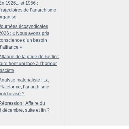
En 1926... et 1956 :
Trajectoires de l’anarchisme
organisé
Journées écosyndicales
2026 : «
Nous avons pris
conscience d’un besoin
d’alliance
»
Attaque de la pride de Berlin :
faire front uni face à l’horreur
fasciste
Analyse matérialiste : La
Plateforme, l’anarchisme
bolchevisé
?
Répression : Affaire du
8 décembre, suite et fin
?