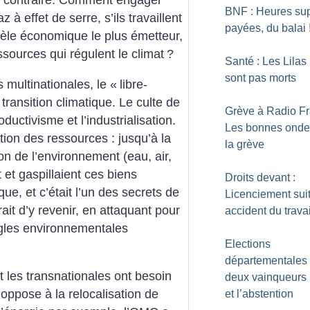
t contraire. Comment engager
BNF : Heures su
 à effet de serre, s’ils travaillent
payées, du balai
dèle économique le plus émetteur,
sources qui régulent le climat
?
Santé : Les Lilas
sont pas morts
s multinationales, le «
libre-
 transition climatique. Le culte de
Grève à Radio Fr
uctivisme et l’industrialisation.
Les bonnes onde
tion des ressources : jusqu’à la
la grève
n de l’environnement (eau, air,
t et gaspillaient ces biens
Droits devant :
e, et c’était l’un des secrets de
Licenciement sui
rait d’y revenir, en attaquant pour
accident du travai
ègles environnementales
Elections
départementales
 les transnationales ont besoin
deux vainqueurs 
s’oppose à la relocalisation de
et l’abstention