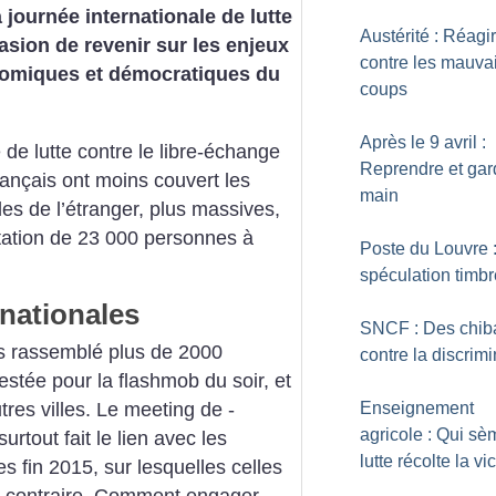
a journée internationale de lutte
Austérité : Réagir
casion de revenir sur les enjeux
contre les mauva
nomiques et démocratiques du
coups
Après le 9 avril :
 de lutte contre le libre-échange
Reprendre et gar
français ont moins couvert les
main
les de l’étranger, plus massives,
tation de 23 000 personnes à
Poste du Louvre 
spéculation timb
inationales
SNCF : Des chib
is rassemblé plus de 2000
contre la discrimi
estée pour la flashmob du soir, et
Enseignement
tres villes. Le meeting de ­
agricole : Qui sè
urtout fait le lien avec les
lutte récolte la vi
s fin 2015, sur lesquelles celles