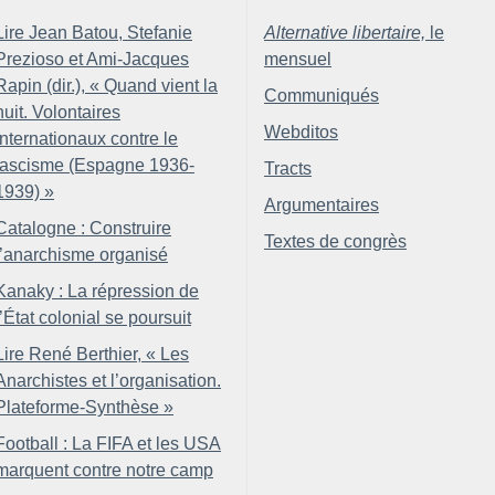
Lire Jean Batou, Stefanie
Alternative libertaire,
le
Prezioso et Ami-Jacques
mensuel
Rapin (dir.), «
Quand vient la
Communiqués
nuit. Volontaires
Webditos
internationaux contre le
fascisme (Espagne 1936-
Tracts
1939)
»
Argumentaires
Catalogne : Construire
Textes de congrès
l’anarchisme organisé
Kanaky : La répression de
l’État colonial se poursuit
Lire René Berthier, «
Les
Anarchistes et l’organisation.
Plateforme-Synthèse
»
Football : La FIFA et les USA
marquent contre notre camp