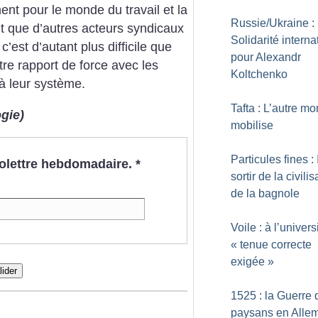
ent pour le monde du travail et la
Russie/Ukraine :
ent que d’autres acteurs syndicaux
Solidarité interna
c’est d’autant plus difficile que
pour Alexandr
tre rapport de force avec les
Koltchenko
à leur système.
Tafta : L’autre m
gie)
mobilise
Particules fines : I
nfolettre hebdomadaire.
*
sortir de la civilis
de la bagnole
Voile : à l’univers
«
tenue correcte
exigée
»
lider
1525 : la Guerre 
paysans en Alle