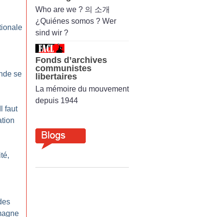
Who are we ? 의 소개
¿Quiénes somos ? Wer
tionale
sind wir ?
Fonds d’archives
communistes
onde se
libertaires
La mémoire du mouvement
depuis 1944
l faut
ation
ité,
des
magne