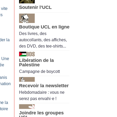
Soutenir l’UCL
 vite
is
Boutique UCL en ligne
Des livres, des
autocollants, des affiches,
der la
des DVD, des tee-shirts...
: Une
Libération de la
Palestine
rée
Campagne de boycott
anis
nation
Recevoir la newsletter
Hebdomadaire : vous ne
serez pas envahi·e !
me la
ctoire
Joindre les groupes