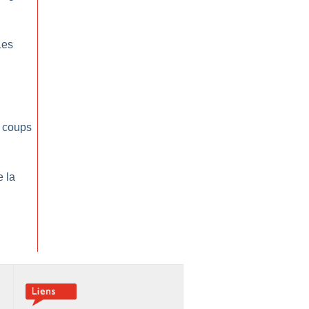
:
Les
 coups
e la