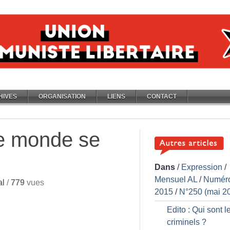
HIVES
ORGANISATION
LIENS
CONTACT
tre monde se
Dans
/
Expression
/
Mensuel AL
/
Numér
al
/
779
vues
2015
/
N°250 (mai 2
Edito : Qui sont l
criminels
?