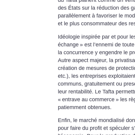
du ­Tafta planent comme un ven
des États sur la réduction des gaz
parallèlement à favoriser le mo
et le plus consommateur des res
Idéologie inspirée par et pour le
échange
» est l’ennemi de toute
la concurrence y engendre le prod
Autre aspect majeur, la privatisa
création de mesures de protectio
etc.), les entreprises exploitaien
communs, gratuitement ou presqu
leur rentabilité. Le Tafta permett
«
entrave au commerce
» les r
patiemment obtenues.
Enfin, le marché mondialisé dont
pour faire du profit et spéculer 