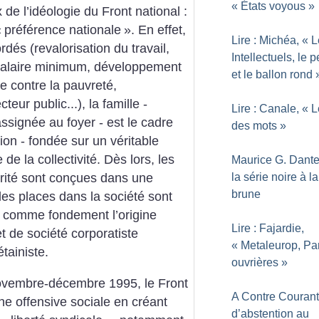
«
États voyous
»
 l’idéologie du Front national :
«
préférence nationale
». En effet,
Lire : Michéa, «
L
dés (revalorisation du travail,
Intellectuels, le 
 salaire minimum, développement
et le ballon rond
tte contre la pauvreté,
teur public...), la famille -
Lire : Canale, «
L
ssignée au foyer - est le cadre
des mots
»
ation - fondée sur un véritable
e de la collectivité. Dès lors, les
Maurice G. Dante
la série noire à la
darité sont conçues dans une
brune
 les places dans la société sont
c comme fondement l’origine
Lire : Fajardie,
et de société corporatiste
«
Metaleurop, Pa
tainiste.
ouvrières
»
ovembre-décembre 1995, le Front
A Contre Courant
une offensive sociale en créant
d’abstention au