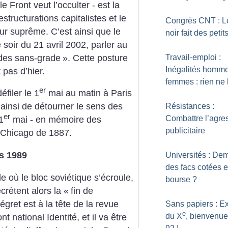
le Front veut l’occulter - est la
tructurations capitalistes et le
Congrès CNT : L
r suprême. C’est ainsi que le
noir fait des petit
e soir du 21 avril 2002, parler au
 des sans-grade
». Cette posture
Travail-emploi :
Inégalités homm
pas d’hier.
femmes : rien ne
er
éfiler le 1
mai au matin à Paris
 ainsi de détourner le sens des
Résistances :
er
Combattre l’agre
1
mai - en mémoire des
publicitaire
e Chicago de 1887.
is 1989
Universités : De
des facs cotées 
 où le bloc soviétique s’écroule,
bourse
?
crètent alors la «
fin de
gret est à la tête de la revue
Sans papiers : Ex
e
du X
, bienvenue
t national Identité, et il va être