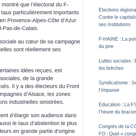
t montré que l’électorat du F-
Elections régiona
 taux particulièrement importants
Contre le capital
 en Provence-Alpes-Côte d’Azur
ses institutions
d-Pas-de-Calais.
F-HAINE : La pol
é sociale au cœur de sa campagne
du pire
uelles sont réellement ses
Luttes sociales : 
les brèches
ertaines idées reçues, est
sociales, de la grande
Syndicalisme : So
sés. Il y a des électeurs du Front
l’impasse
campagnes d’Alsace, les zones
ns industrielles sinistrées.
Education : La F
l’heure du braco
ment d’élargir son audience dans
aussi le taux d’abstention le plus
Congrès de la C
lleurs en grande partie d’origine
FO : Quel «
cong