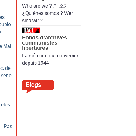
Who are we ? 의 소개
¿Quiénes somos ? Wer
es
sind wir ?
peuple
»
Fonds d’archives
communistes
e Mal
libertaires
La mémoire du mouvement
depuis 1944
c, de
 série
roles
 : Pas