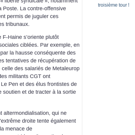
 «
liberté syndicale
», notamment
troisième tour
!
a Poste. La contre-offensive
nt permis de juguler ces
es tribunaux.
 F-Haine s’oriente plutôt
sociales ciblées. Par exemple, en
s par la hausse conséquente des
es tentatives de récupération de
celle des salariés de Metaleurop
es militants CGT ont
 Pen et des élus frontistes de
 soutien et de tracter à la sortie
 altermondialisation, qui ne
l’extrême droite tente également
t la menace de