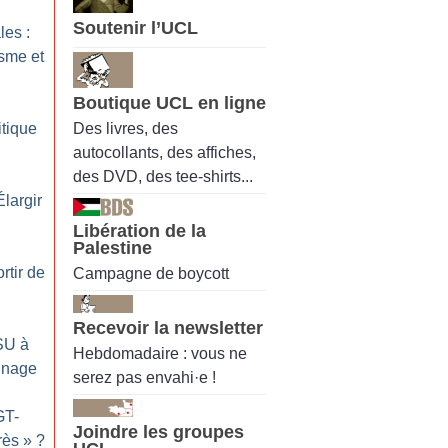
Soutenir l’UCL
les :
isme et
Boutique UCL en ligne
Des livres, des
itique
autocollants, des affiches,
des DVD, des tee-shirts...
Élargir
Libération de la
Palestine
rtir de
Campagne de boycott
Recevoir la newsletter
SU à
Hebdomadaire : vous ne
nnage
serez pas envahi·e !
GT-
Joindre les groupes
rès
»
?