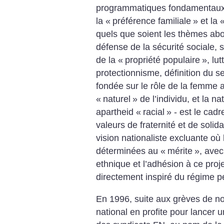
programmatiques fondamentaux de
la «
préférence familiale
» et la 
quels que soient les thèmes abor
défense de la sécurité sociale,
de la «
propriété populaire
», lu
protectionnisme, définition du sec
fondée sur le rôle de la femme a
«
naturel
» de l’individu, et la n
apartheid «
racial
» - est le cadr
valeurs de fraternité et de soli
vision nationaliste excluante où
déterminées au «
mérite
», ave
ethnique et l’adhésion à ce proj
directement inspiré du régime pé
En 1996, suite aux grèves de n
national en profite pour lancer 