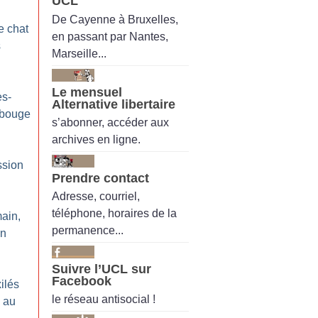
UCL
De Cayenne à Bruxelles,
e chat
en passant par Nantes,
s
Marseille...
Le mensuel
es-
Alternative libertaire
 bouge
s’abonner, accéder aux
archives en ligne.
ssion
Prendre contact
Adresse, courriel,
téléphone, horaires de la
main,
permanence...
en
Suivre l’UCL sur
Facebook
ilés
le réseau antisocial !
 au