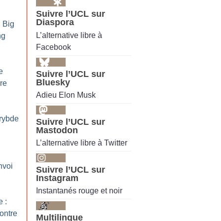
Suivre l’UCL sur
Diaspora
: Big
L’alternative libre à
ng
Facebook
e
Suivre l’UCL sur
Bluesky
re
Adieu Elon Musk
arybde
Suivre l’UCL sur
Mastodon
L’alternative libre à Twitter
nvoi
Suivre l’UCL sur
Instagram
Instantanés rouge et noir
e :
contre
Multilingue