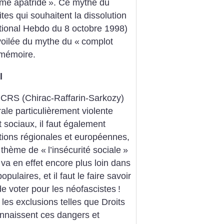
sme apatride
». Ce mythe du
tes qui souhaitent la dissolution
tional Hebdo du 8 octobre 1998)
voilée du mythe du «
complot
 mémoire.
l
t CRS (Chirac-Raffarin-Sarkozy)
rale particulièrement violente
 sociaux, il faut également
tions régionales et européennes,
u thème de «
l’insécurité sociale
»
a en effet encore plus loin dans
pulaires, et il faut le faire savoir
de voter pour les néofascistes
!
 les exclusions telles que Droits
onnaissent ces dangers et