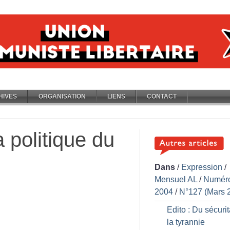
HIVES
ORGANISATION
LIENS
CONTACT
 politique du
Dans
/
Expression
/
Mensuel AL
/
Numér
2004
/
N°127 (Mars 
Edito : Du sécurit
la tyrannie