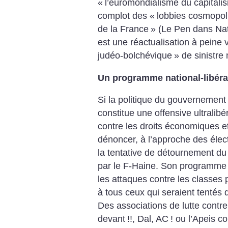
«
l’euromondialisme du capitali
complot des «
lobbies cosmopoli
de la France
» (Le Pen dans Na
est une réactualisation à peine 
judéo-bolchévique
» de sinistre
Un programme national-libéra
Si la politique du gouvernemen
constitue une offensive ultralibé
contre les droits économiques et
dénoncer, à l’approche des élec
la tentative de détournement d
par le F-Haine. Son programme v
les attaques contre les classes po
à tous ceux qui seraient tentés 
Des associations de lutte contre
devant
!!, Dal, AC
! ou l’Apeis c