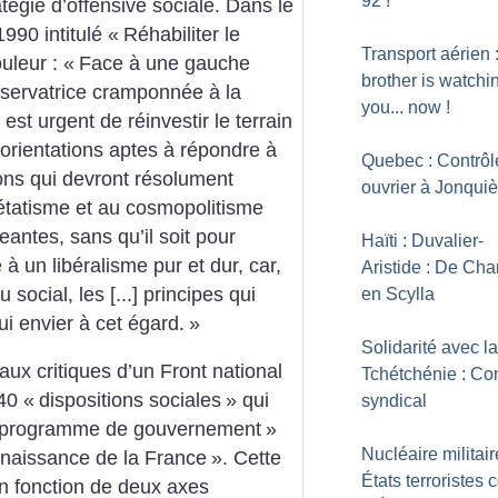
92
!
ratégie d’offensive sociale. Dans le
990 intitulé «
Réhabiliter le
Transport aérien 
ouleur : «
Face à une gauche
brother is watchi
nservatrice cramponnée à la
you... now
!
 est urgent de réinvestir le terrain
s orientations aptes à répondre à
Quebec : Contrôl
ions qui devront résolument
ouvrier à Jonquiè
’étatisme et au cosmopolitisme
eantes, sans qu’il soit pour
Haïti : Duvalier-
à un libéralisme pur et dur, car,
Aristide : De Ch
 social, les [...] principes qui
en Scylla
lui envier à cet égard.
»
Solidarité avec la
ux critiques d’un Front national
Tchétchénie : Co
40 «
dispositions sociales
» qui
syndical
programme de gouvernement
»
Nucléaire militair
enaissance de la France
». Cette
États terroristes 
n fonction de deux axes