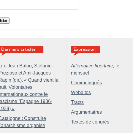
lider
Lire Jean Batou, Stefanie
Alternative libertaire,
le
Prezioso et Ami-Jacques
mensuel
Rapin (dir.), «
Quand vient la
Communiqués
nuit. Volontaires
Webditos
internationaux contre le
fascisme (Espagne 1936-
Tracts
1939)
»
Argumentaires
Catalogne : Construire
Textes de congrès
l’anarchisme organisé