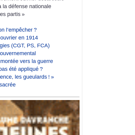
à la défense nationale
es partis
»
on l’empêcher
?
ouvrier en 1914
tégies (CGT, PS, FCA)
e gouvernemental
 montée vers la guerre
 pas été appliqué
?
lence, les gueulards
!
»
 sacrée