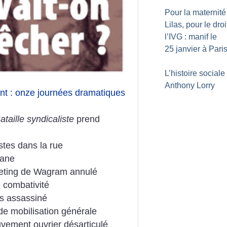
Pour la maternité
Lilas, pour le droi
l’IVG : manif le
25 janvier à Pari
L’histoire sociale
Anthony Lorry
ent : onze journées dramatiques
taille syndicaliste
prend
fistes dans la rue
cane
meeting de Wagram annulé
e combativité
ès assassiné
de mobilisation générale
vement ouvrier désarticulé