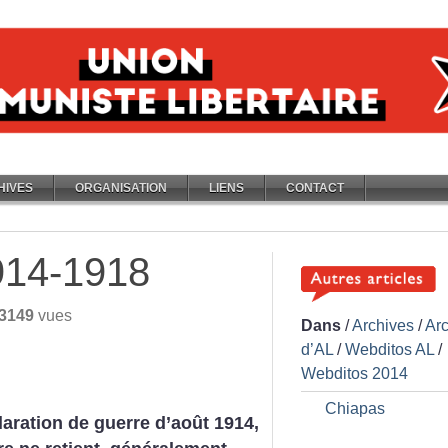
HIVES
ORGANISATION
LIENS
CONTACT
914-1918
3149
vues
Dans
/
Archives
/
Ar
d’AL
/
Webditos AL
/
Webditos 2014
Chiapas
laration de guerre d’août 1914,