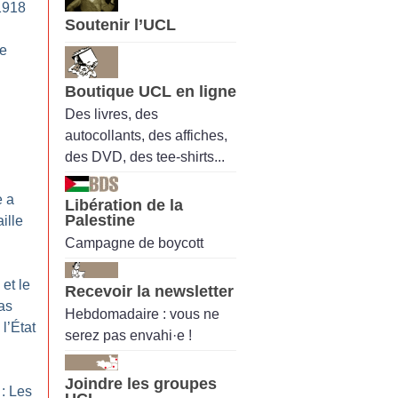
1918
Soutenir l’UCL
de
Boutique UCL en ligne
Des livres, des
autocollants, des affiches,
des DVD, des tee-shirts...
e a
Libération de la
Palestine
ille
Campagne de boycott
et le
Recevoir la newsletter
as
Hebdomadaire : vous ne
l’État
serez pas envahi·e !
Joindre les groupes
: Les