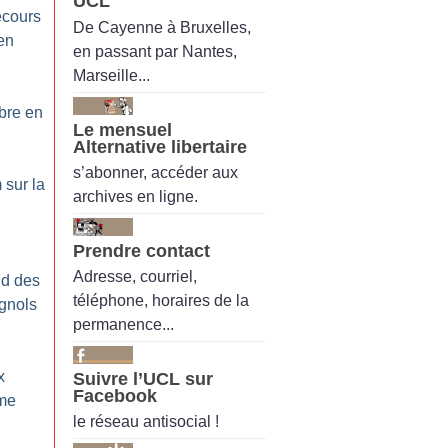
UCL
ecours
De Cayenne à Bruxelles,
en
en passant par Nantes,
Marseille...
bre en
Le mensuel
Alternative libertaire
s’abonner, accéder aux
 sur la
archives en ligne.
Prendre contact
Adresse, courriel,
nd des
téléphone, horaires de la
gnols
permanence...
x
Suivre l’UCL sur
Facebook
ême
le réseau antisocial !