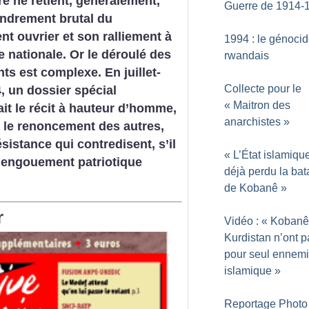
e ne retient, généralement,
Guerre de 1914-
ondrement brutal du
 ouvrier et son ralliement à
1994 : le génoci
se nationale. Or le déroulé des
rwandais
s est complexe. En juillet-
Collecte pour le
, un dossier spécial
«
Maitron des
ait le récit à hauteur d’homme,
anarchistes
»
, le renoncement des autres,
sistance qui contredisent, s’il
«
L’État islamiqu
n engouement patriotique
déjà perdu la bata
de Kobanê
»
r
Vidéo : «
Kobanê 
Kurdistan n’ont p
pour seul ennemi 
islamique
»
Reportage Photo 