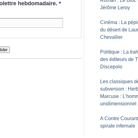
Roman : Le Bloc
nfolettre hebdomadaire.
*
Jérôme Leroy
Cinéma : La pépi
du désert de Lau
Chevallier
lider
Politique : La tra
des éditeurs de T
Discepolo
Les classiques d
subversion : Herb
Marcuse : L’hom
unidimensionnel
A Contre Courant
spirale infernale