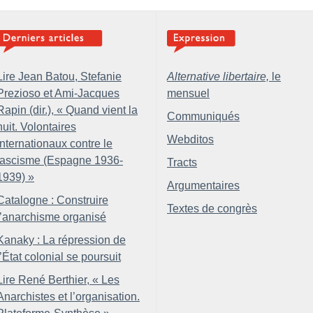
Lire Jean Batou, Stefanie
Alternative libertaire,
le
Prezioso et Ami-Jacques
mensuel
Rapin (dir.), «
Quand vient la
Communiqués
nuit. Volontaires
Webditos
internationaux contre le
fascisme (Espagne 1936-
Tracts
1939)
»
Argumentaires
Catalogne : Construire
Textes de congrès
l’anarchisme organisé
Kanaky : La répression de
l’État colonial se poursuit
Lire René Berthier, «
Les
Anarchistes et l’organisation.