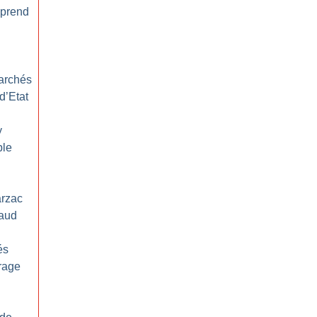
 prend
marchés
d’Etat
y
ple
arzac
uaud
és
rage