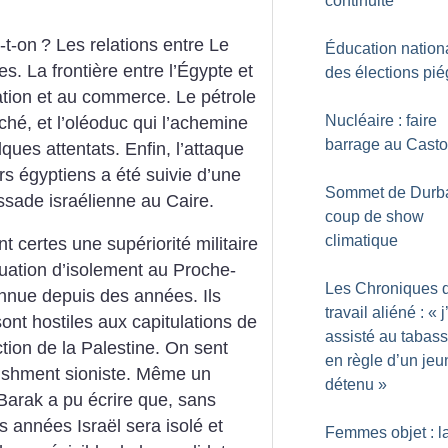
continuité
-t-on
? Les relations entre Le
Éducation nationa
es. La frontière entre l’Égypte et
des élections pi
ation et au commerce. Le pétrole
Nucléaire : faire
ché, et l’oléoduc qui l’achemine
barrage au Casto
lques attentats. Enfin, l’attaque
ers égyptiens a été suivie d’une
Sommet de Durba
ssade israélienne au Caire.
coup de show
climatique
 certes une supériorité militaire
tuation d’isolement au Proche-
Les Chroniques 
onnue depuis des années. Ils
travail aliéné : «
j
ont hostiles aux capitulations de
assisté au tabas
ction de la Palestine. On sent
en règle d’un jeu
lishment sioniste. Même un
détenu
»
Barak a pu écrire que, sans
es années Israël sera isolé et
Femmes objet : l