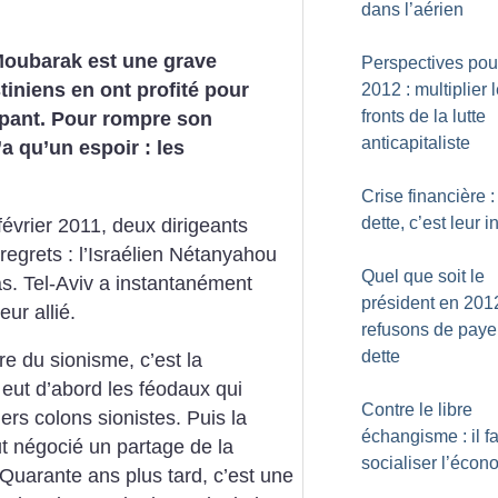
dans l’aérien
t Moubarak est une grave
Perspectives pou
tiniens en ont profité pour
2012 : multiplier 
fronts de la lutte
cupant. Pour rompre son
anticapitaliste
’a qu’un espoir : les
Crise financière :
dette, c’est leur i
vrier 2011, deux dirigeants
 regrets : l’Israélien Nétanyahou
Quel que soit le
s. Tel-Aviv a instantanément
président en 201
eur allié.
refusons de payer
dette
ire du sionisme, c’est la
y eut d’abord les féodaux qui
Contre le libre
ers colons sionistes. Puis la
échangisme : il f
ut négocié un partage de la
socialiser l’écon
Quarante ans plus tard, c’est une