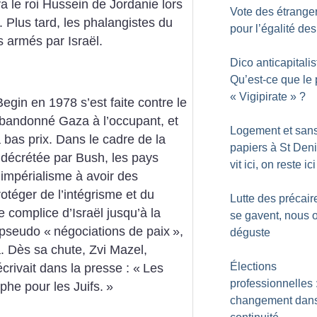
va le roi Hussein de Jordanie lors
Vote des étranger
Plus tard, les phalangistes du
pour l’égalité des
s armés par Israël.
Dico anticapitalis
Qu’est-ce que le 
«
Vigipirate
»
?
egin en 1978 s’est faite contre le
abandonné Gaza à l’occupant, et
Logement et san
 bas prix. Dans le cadre de la
papiers à St Deni
 décrétée par Bush, les pays
vit ici, on reste ici
impérialisme à avoir des
otéger de l’intégrisme et du
Lutte des précaire
 complice d’Israël jusqu’à la
se gavent, nous 
s pseudo «
négociations de paix
»,
déguste
. Dès sa chute, Zvi Mazel,
Élections
rivait dans la presse : «
Les
professionnelles 
phe pour les Juifs.
»
changement dans