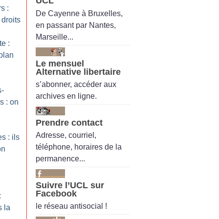
UCL
s :
De Cayenne à Bruxelles,
 droits
en passant par Nantes,
Marseille...
te :
plan
Le mensuel
Alternative libertaire
s’abonner, accéder aux
s-
archives en ligne.
s : on
Prendre contact
Adresse, courriel,
s : ils
téléphone, horaires de la
on
permanence...
Suivre l’UCL sur
Facebook
:
le réseau antisocial !
 la