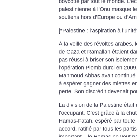
boycotté par tout le monde. L’éc
palestinienne à l’Onu masque le 
soutiens hors d’Europe ou d’Am
[*Palestine : l’aspiration à l’unité
À la veille des révoltes arabes
de Gaza et Ramallah étaient da
pas réussi à briser son isoleme
l’opération Plomb durci en 2009.
Mahmoud Abbas avait continué à
à espérer gagner des miettes en
perte. Son discrédit devenait p
La division de la Palestine était
l’occupant. C’est grâce à la ch
Hamas-Fatah, espéré par toute l
accord, ratifié par tous les parti
important – le Hamas ne veut 