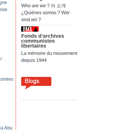
gne
Who are we ? 의 소개
esse
¿Quiénes somos ? Wer
sind wir ?
Fonds d’archives
communistes
libertaires
La mémoire du mouvement
u
depuis 1944
contres
ia Abu