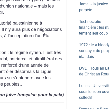
Jamal - la justice
d’union nationale – mais les
perpète
ir.
Technocratie
torité palestinienne à
financière : les 
Il n’y aura plus de négociations
tentent leur coup 
s, à l’acceptation d’un État
1972 : le «
blood
sunday
» du peu
ion : le régime syrien. Il est très
irlandais
l, patriarcal et ultralibéral des
nt renforcé d’une année de
DVD : Tous au L
ntrôler désormais la Ligue
de Christian Ro
ours su s’entendre avec les
des peuples…
Luttes : Universit
sous tension ouv
on juive française pour la paix)
collectif