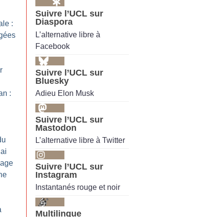
Suivre l’UCL sur
Diaspora
le :
L’alternative libre à
égées
Facebook
r
Suivre l’UCL sur
Bluesky
Adieu Elon Musk
n :
Suivre l’UCL sur
Mastodon
du
L’alternative libre à Twitter
’ai
sage
Suivre l’UCL sur
Instagram
ne
Instantanés rouge et noir
a
Multilingue