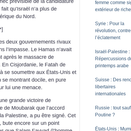
hec prévisible de la candidature
femme comme si
fait qu’Israël n’a plus de
extérieur de rich
érique du Nord.
Syrie : Pour la
*]
révolution, contre
l’éclatement
, les deux gouvernements rivaux
ns l’impasse. Le Hamas n’avait
Israël-Palestine :
nt après le massacre de
Répercussions d
 En Cisjordanie, le Fatah de
printemps arabe
 se soumettre aux États-Unis et
 se montrant docile, en pure
Suisse : Des ren
libertaires
our lui une menace.
internationales
 une grande victoire de
ute de Moubarak que l’accord
Russie : tout sauf
Poutine
?
a Palestine, a pu être signé. Cet
s, bute encore sur un point
États-Unis : Mum
pas que Salam Fayyad (l’homme