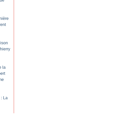
 de
nière
rent
hison
hierry
e la
ert
me
 : La