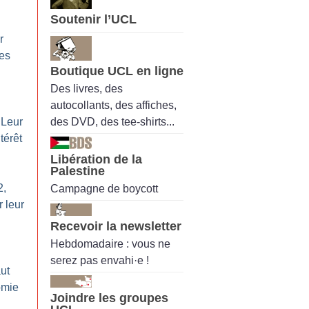
Soutenir l’UCL
r
les
Boutique UCL en ligne
Des livres, des
autocollants, des affiches,
des DVD, des tee-shirts...
 Leur
ntérêt
Libération de la
Palestine
2,
Campagne de boycott
 leur
Recevoir la newsletter
Hebdomadaire : vous ne
serez pas envahi·e !
aut
omie
Joindre les groupes