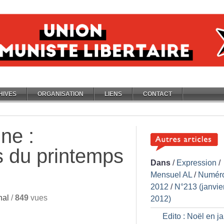
HIVES
ORGANISATION
LIENS
CONTACT
ine :
 du printemps
Dans
/
Expression
/
Mensuel AL
/
Numér
2012
/
N°213 (janvie
nal
/
849
vues
2012)
Edito : Noël en j