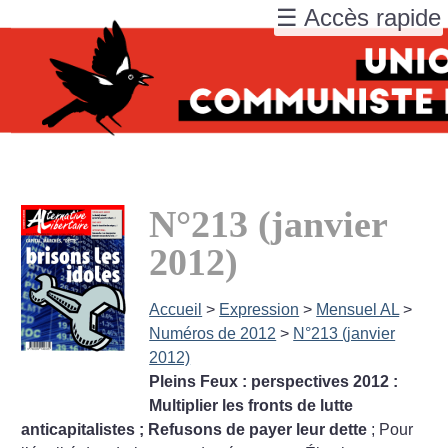
☰ Accès rapide
N°213 (janvier
2012)
Accueil
>
Expression
>
Mensuel AL
>
Numéros de 2012
>
N°213 (janvier
2012)
Pleins Feux : perspectives 2012 :
Multiplier les fronts de lutte
anticapitalistes
; Refusons de payer leur dette
; Pour