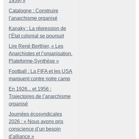
1939)
»
Catalogne : Construire
l’anarchisme organisé
Kanaky : La répression de
l’État colonial se poursuit
Lire René Berthier, «
Les
Anarchistes et l’organisation.
Plateforme-Synthèse
»
Football : La FIFA et les USA
marquent contre notre camp
En 1926... et 1956 :
Trajectoires de l’anarchisme
organisé
Journées écosyndicales
2026 : «
Nous avons pris
conscience d’un besoin
d’alliance
»