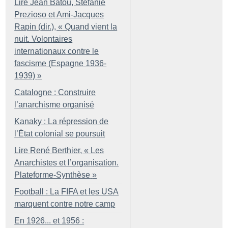
Lire Jean Batou, Stefanie
Prezioso et Ami-Jacques
Rapin (dir.), «
Quand vient la
nuit. Volontaires
internationaux contre le
fascisme (Espagne 1936-
1939)
»
Catalogne : Construire
l’anarchisme organisé
Kanaky : La répression de
l’État colonial se poursuit
Lire René Berthier, «
Les
Anarchistes et l’organisation.
Plateforme-Synthèse
»
Football : La FIFA et les USA
marquent contre notre camp
En 1926... et 1956 :