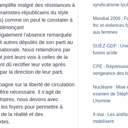
syndicalisme lyc
’amplifie malgré des résistances à
inistes-républicains du style
Mondial 2006 : F
s) comme on peut le constater à
fric et violences f
 dénonçant
aux femmes
 également l’absence remarquée
 autres députés de son parti au
SUEZ-GDF : Un
ationale. Nous retiendrons par
fusion acide
joint leurs voix à celles de la
t dû rectifier leur vote après
CPE : Répression
par la direction de leur parti.
vengeance des fa
agne sur la liberté de circulation
Nucléaire : Mise 
être nécessaire. Il s’agit de
examen de Stép
rtaires, nous devons avec
Lhomme
, les foyers pour permettre à
de la réalité et des
9 mai : Les antifa
tes.
mobilisent