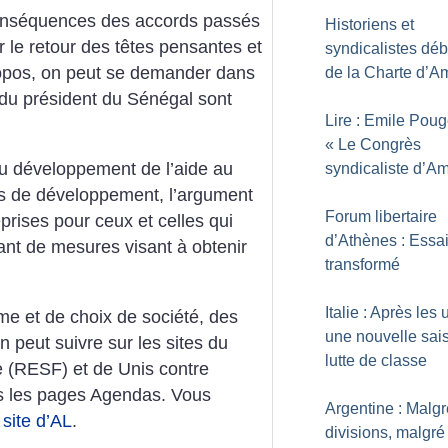
x conséquences des accords passés
Historiens et
r le retour des têtes pensantes et
syndicalistes déb
ropos, on peut se demander dans
de la Charte d’A
 du président du Sénégal sont
Lire : Emile Poug
«
Le Congrès
au développement de l’aide au
syndicaliste d’A
ds de développement, l’argument
Forum libertaire
eprises pour ceux et celles qui
d’Athènes : Essa
ant de mesures visant à obtenir
transformé
Italie : Après les 
e et de choix de société, des
une nouvelle sai
n peut suivre sur les sites du
lutte de classe
e (RESF) et de Unis contre
ns les pages Agendas. Vous
Argentine : Malgr
e
site d’AL
.
divisions, malgré