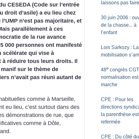
laissons pas fair
 du CESEDA (Code sur l’entrée
u droit d’asile) a eu lieu chez
30 juin 2006 : ou
 l’UMP n’est pas majoritaire, et
de la chasse... à
Mais parallèlement à ces
l’enfant
émocratie de la rue avance
35 000 personnes ont manifesté
Lois Sarkozy : La
n scélérate qui vise à
mobilisation s’am
 à réduire tous leurs droits. Il
e
 manif sur le thème de
48
congrès CGT 
ers n’avait pas réuni autant de
normalisation est
marche
s habituelles comme à Marseille,
CPE : Pour les
 eu lieu, c’est surtout dans des
directions syndic
la parenthèse est
des démonstrations de rue, que
refermée
gnificatives comme à Dôle,
iand.
CPE : Du côté du