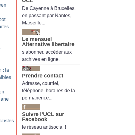
UCL
éen
De Cayenne à Bruxelles,
en passant par Nantes,
oot,
Marseille...
aites
Le mensuel
Alternative libertaire
e
s’abonner, accéder aux
archives en ligne.
 : la
Prendre contact
ibles
Adresse, courriel,
téléphone, horaires de la
en
permanence...
hane
Suivre l’UCL sur
Facebook
scistes
le réseau antisocial !