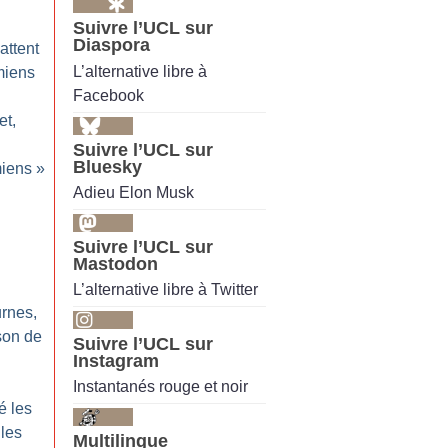
Suivre l’UCL sur
Diaspora
attent
L’alternative libre à
miens
Facebook
et,
Suivre l’UCL sur
Bluesky
miens
»
Adieu Elon Musk
i
Suivre l’UCL sur
Mastodon
L’alternative libre à Twitter
urnes,
son de
Suivre l’UCL sur
Instagram
Instantanés rouge et noir
é les
 les
Multilingue