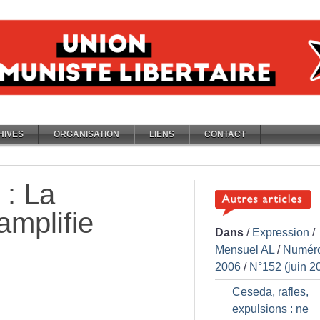
HIVES
ORGANISATION
LIENS
CONTACT
 : La
amplifie
Dans
/
Expression
/
Mensuel AL
/
Numér
2006
/
N°152 (juin 2
Ceseda, rafles,
expulsions : ne