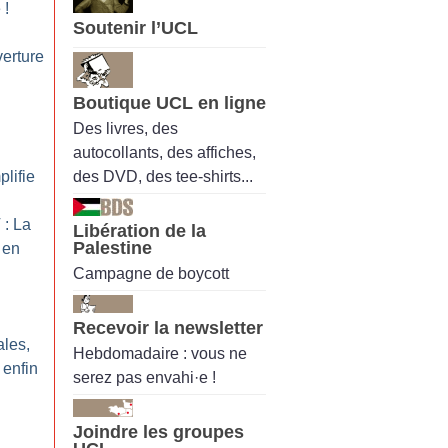
e
!
Soutenir l’UCL
verture
Boutique UCL en ligne
Des livres, des
autocollants, des affiches,
des DVD, des tee-shirts...
plifie
: La
Libération de la
Palestine
 en
Campagne de boycott
Recevoir la newsletter
ales,
Hebdomadaire : vous ne
 enfin
serez pas envahi·e !
Joindre les groupes