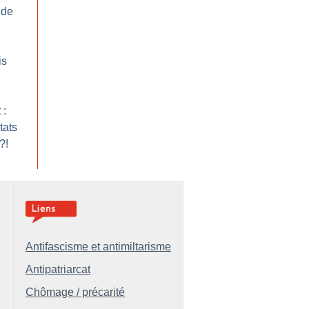
 de
is
 :
tats
?!
Antifascisme et antimiltarisme
Antipatriarcat
Chômage / précarité