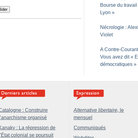
Bourse du travail
lider
Lyon
»
Nécrologie : Alex
Violet
A Contre-Courant
Vous avez dit «
E
démocratiques
»
Catalogne : Construire
Alternative libertaire,
le
l’anarchisme organisé
mensuel
Kanaky : La répression de
Communiqués
l’État colonial se poursuit
Webditos