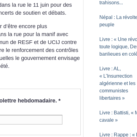
trahisons...
dans la rue le 11 juin pour des
ncerts de soutien et débats.
Népal : La révolt
peuple
er d’être encore plus
ns la rue pour la manif avec
Livre : «
Une révo
mmun de RESF et de UCIJ contre
toute logique, De
re le renforcement des contrôles
banlieues en col
xquelles le gouvernement envisage
’été.
Livre : AL,
«
L’Insurrection
algérienne et les
communistes
libertaires
»
nfolettre hebdomadaire.
*
Livre : Battisti, «
cavale
»
Livre : Rappe : «