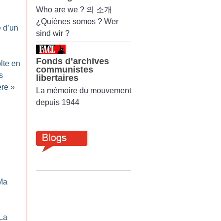
Who are we ? 의 소개
¿Quiénes somos ? Wer
e d’un
sind wir ?
Fonds d’archives
lte en
communistes
s
libertaires
ère
»
La mémoire du mouvement
depuis 1944
Ma
La