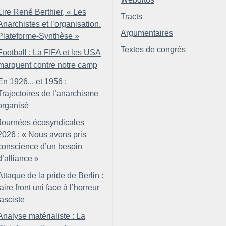
Lire René Berthier, «
Les
Tracts
Anarchistes et l’organisation.
Argumentaires
Plateforme-Synthèse
»
Textes de congrès
Football : La FIFA et les USA
marquent contre notre camp
En 1926... et 1956 :
Trajectoires de l’anarchisme
organisé
Journées écosyndicales
2026 : «
Nous avons pris
conscience d’un besoin
d’alliance
»
Attaque de la pride de Berlin :
faire front uni face à l’horreur
fasciste
Analyse matérialiste : La