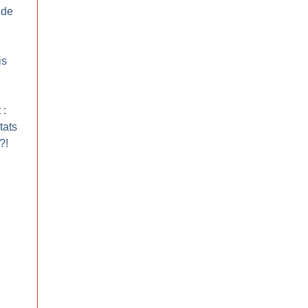
 de
is
 :
tats
?!