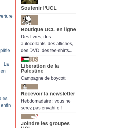
e
!
Soutenir l’UCL
verture
Boutique UCL en ligne
Des livres, des
autocollants, des affiches,
des DVD, des tee-shirts...
plifie
: La
Libération de la
Palestine
 en
Campagne de boycott
Recevoir la newsletter
ales,
Hebdomadaire : vous ne
 enfin
serez pas envahi·e !
Joindre les groupes