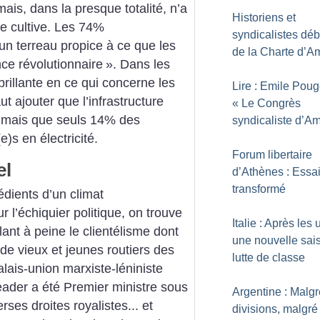
ais, dans la presque totalité, n’a
Historiens et
le cultive. Les 74%
syndicalistes déb
un terreau propice à ce que les
de la Charte d’A
nce révolutionnaire
». Dans les
e brillante en ce qui concerne les
Lire : Emile Poug
ut ajouter que l’infrastructure
«
Le Congrès
, mais que seuls 14% des
syndicaliste d’A
)s en électricité.
Forum libertaire
el
d’Athènes : Essa
transformé
édients d’un climat
r l’échiquier politique, on trouve
Italie : Après les 
ant à peine le clientélisme dont
une nouvelle sai
- de vieux et jeunes routiers des
lutte de classe
alais-union marxiste-léniniste
eader a été Premier ministre sous
Argentine : Malgr
rses droites royalistes... et
divisions, malgré