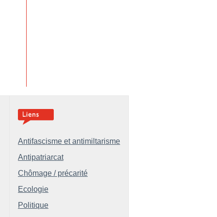
Antifascisme et antimiltarisme
Antipatriarcat
Chômage / précarité
Ecologie
Politique