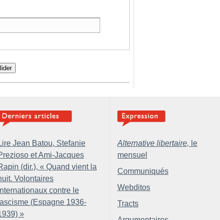
lider
Lire Jean Batou, Stefanie
Alternative libertaire,
le
Prezioso et Ami-Jacques
mensuel
Rapin (dir.), «
Quand vient la
Communiqués
nuit. Volontaires
Webditos
internationaux contre le
fascisme (Espagne 1936-
Tracts
1939)
»
Argumentaires