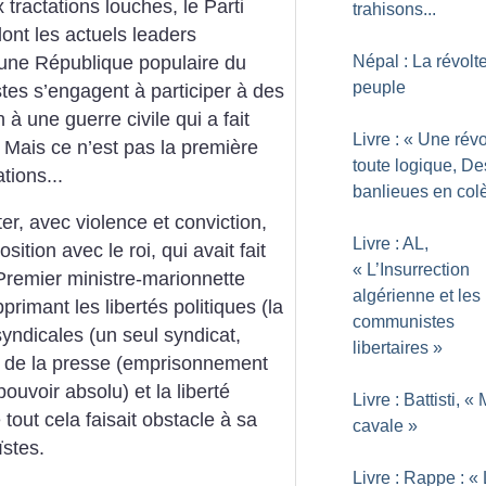
 tractations louches, le Parti
trahisons...
nt les actuels leaders
 une République populaire du
Népal : La révolt
peuple
tes s’engagent à participer à des
 à une guerre civile qui a fait
Livre : «
Une révo
 Mais ce n’est pas la première
toute logique, De
tions...
banlieues en col
er, avec violence et conviction,
Livre : AL,
sition avec le roi, qui avait fait
«
L’Insurrection
remier ministre-marionnette
algérienne et les
rimant les libertés politiques (la
communistes
yndicales (un seul syndicat,
libertaires
»
é de la presse (emprisonnement
pouvoir absolu) et la liberté
Livre : Battisti, «
tout cela faisait obstacle à sa
cavale
»
ïstes.
Livre : Rappe : «