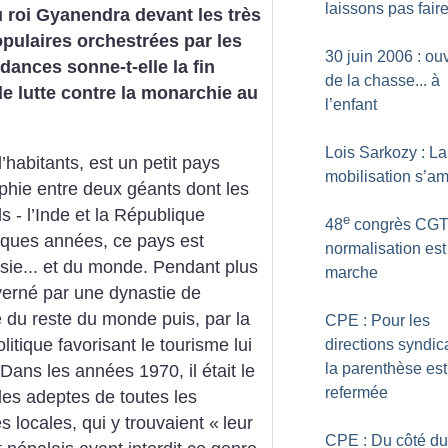
laissons pas fair
u roi Gyanendra devant les très
pulaires orchestrées par les
30 juin 2006 : ou
ndances sonne-t-elle la fin
de la chasse... à
de lutte contre la monarchie au
l’enfant
Lois Sarkozy : La
’habitants, est un petit pays
mobilisation s’am
raphie entre deux géants dont les
s - l’Inde et la République
e
48
congrès CGT 
lques années, ce pays est
normalisation est
sie... et du monde. Pendant plus
marche
verné par une dynastie de
lé du reste du monde puis, par la
CPE : Pour les
olitique favorisant le tourisme lui
directions syndic
la parenthèse est
Dans les années 1970, il était le
refermée
 des adeptes de toutes les
s locales, qui y trouvaient «
leur
CPE : Du côté du