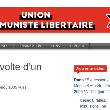
HIVES
ORGANISATION
LIENS
CONTACT
volte d’un
Dans
/
Expression
/
Mensuel AL
/
Numér
Sud
/
1035
vues
2006
/
N°152 (juin 2
Ceseda, rafles,
expulsions : ne