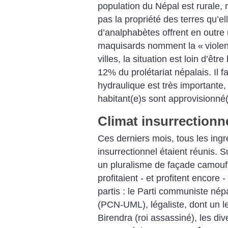
population du Népal est rurale, m
pas la propriété des terres qu’el
d’analphabètes offrent en outre 
maquisards nomment la «
viole
villes, la situation est loin d’êtr
12% du prolétariat népalais. Il fa
hydraulique est très importante
habitant(e)s sont approvisionné(e
Climat insurrectionn
Ces derniers mois, tous les ingr
insurrectionnel étaient réunis. Su
un pluralisme de façade camoufl
profitaient - et profitent encore 
partis : le Parti communiste nép
(PCN-UML), légaliste, dont un l
Birendra (roi assassiné), les dive