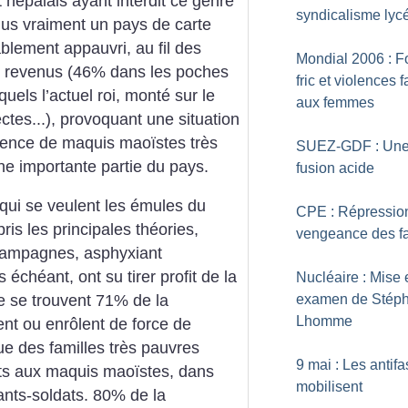
 népalais ayant interdit ce genre
syndicalisme lyc
lus vraiment un pays de carte
blement appauvri, au fil des
Mondial 2006 : F
s revenus (46% dans les poches
fric et violences f
uels l’actuel roi, monté sur le
aux femmes
tes...), provoquant une situation
gence de maquis maoïstes très
SUEZ-GDF : Un
’une importante partie du pays.
fusion acide
qui se veulent les émules du
CPE : Répression
ris les principales théories,
vengeance des fa
s campagnes, asphyxiant
échéant, ont su tirer profit de la
Nucléaire : Mise 
examen de Stép
le se trouvent 71% de la
Lhomme
ent ou enrôlent de force de
que des familles très pauvres
9 mai : Les antifa
ts aux maquis maoïstes, dans
mobilisent
ants-soldats. 80% de la