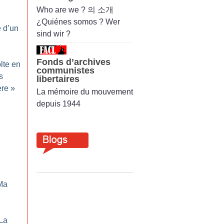
Who are we ? 의 소개
¿Quiénes somos ? Wer
e d’un
sind wir ?
Fonds d’archives
lte en
communistes
s
libertaires
ère
»
La mémoire du mouvement
depuis 1944
Ma
La