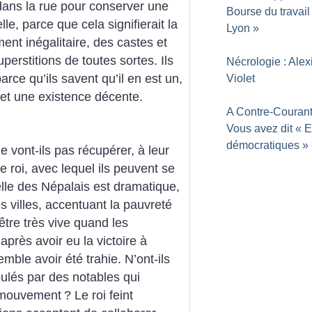
dans la rue pour conserver une
Bourse du travail
e, parce que cela signifierait la
Lyon
»
ent inégalitaire, des castes et
perstitions de toutes sortes. Ils
Nécrologie : Alex
rce qu’ils savent qu’il en est un,
Violet
é et une existence décente.
A Contre-Courant
Vous avez dit «
E
démocratiques
»
ne vont-ils pas récupérer, à leur
le roi, avec lequel ils peuvent se
elle des Népalais est dramatique,
 villes, accentuant la pauvreté
être très vive quand les
après avoir eu la victoire à
mble avoir été trahie. N’ont-ils
ipulés par des notables qui
e mouvement
? Le roi feint