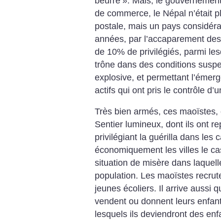
beurre
». Mais, le gouvernement
de commerce, le Népal n’était p
postale, mais un pays considéra
années, par l’accaparement de
de 10% de privilégiés, parmi lesq
trône dans des conditions suspec
explosive, et permettant l’émer
actifs qui ont pris le contrôle d
Très bien armés, ces maoïstes, 
Sentier lumineux, dont ils ont rep
privilégiant la guérilla dans le
économiquement les villes le cas 
situation de misère dans laquel
population. Les maoïstes recrut
jeunes écoliers. Il arrive aussi 
vendent ou donnent leurs enfan
lesquels ils deviendront des enf