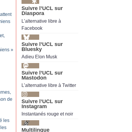
Suivre l’UCL sur
Diaspora
attent
L’alternative libre à
miens
Facebook
et,
Suivre l’UCL sur
Bluesky
miens
»
Adieu Elon Musk
i
Suivre l’UCL sur
Mastodon
L’alternative libre à Twitter
urnes,
son de
Suivre l’UCL sur
Instagram
Instantanés rouge et noir
é les
 les
Multilingue