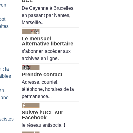
UCL
éen
De Cayenne à Bruxelles,
en passant par Nantes,
oot,
Marseille...
aites
Le mensuel
Alternative libertaire
e
s’abonner, accéder aux
archives en ligne.
 : la
Prendre contact
ibles
Adresse, courriel,
téléphone, horaires de la
en
permanence...
hane
Suivre l’UCL sur
Facebook
scistes
le réseau antisocial !