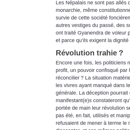
Les Népalais ne sont pas allés 
monarchie, même constitutionnell
survie de cette société foncièrem
autres vestiges du passé, des su
ont traité Gyanendra de voleur pa
et parce qu’ils exigent la dignit
Révolution trahie
?
Encore une fois, les politiciens 
profit, un pouvoir confisqué par 
réconcilier
? La situation matéri
les vivres ayant manqué dans les
générale. La déception pourrait 
manifestant(e)s constateront qu’
portée de main leur révolution se
pas été, en fait, utilisés et man
refusaient de mener à terme l