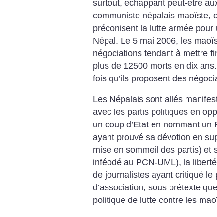
surtout, échappant peut-être aux
communiste népalais maoïste, do
préconisent la lutte armée pour
Népal. Le 5 mai 2006, les maoïs
négociations tendant à mettre fin
plus de 12500 morts en dix ans.
fois qu’ils proposent des négocia
Les Népalais sont allés manifest
avec les partis politiques en oppo
un coup d’Etat en nommant un P
ayant prouvé sa dévotion en supp
mise en sommeil des partis) et s
inféodé au PCN-UML), la libert
de journalistes ayant critiqué le 
d’association, sous prétexte que 
politique de lutte contre les mao