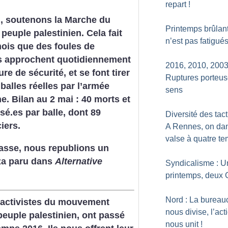
repart
!
i, soutenons la Marche du
Printemps brûlant
 peuple palestinien. Cela fait
n’est pas fatigué
ois que des foules de
es approchent quotidiennement
2016, 2010, 2003.
ure de sécurité, et se font tirer
Ruptures porteus
balles réelles par l’armée
sens
ne. Bilan au 2 mai : 40 morts et
sé.es par balle, dont 89
Diversité des tact
iers.
A Rennes, on dan
valse à quatre t
asse, nous republions un
za paru dans
Alternative
Syndicalisme : U
printemps, deux
Nord : La bureauc
, activistes du mouvement
nous divise, l’act
 peuple palestinien, ont passé
nous unit
!