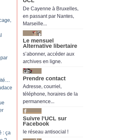
UCL
De Cayenne à Bruxelles,
en passant par Nantes,
cage,
Marseille...
l
Le mensuel
Alternative libertaire
s’abonner, accéder aux
 par
archives en ligne.
Prendre contact
cité…
Adresse, courriel,
audace
téléphone, horaires de la
permanence...
ue
er
Suivre l’UCL sur
Facebook
le réseau antisocial !
 : ça