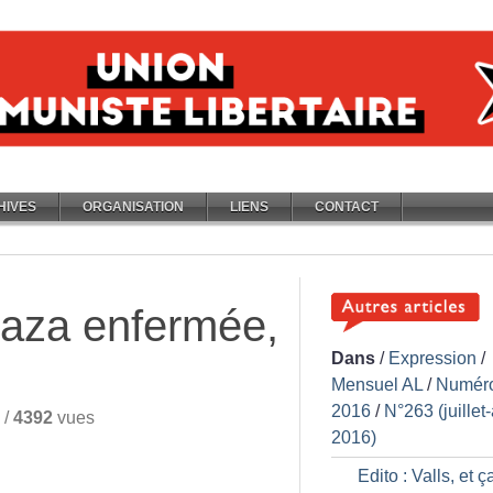
HIVES
ORGANISATION
LIENS
CONTACT
Gaza enfermée,
Dans
/
Expression
/
Mensuel AL
/
Numér
2016
/
N°263 (juillet
/
4392
vues
2016)
Edito : Valls, et ç