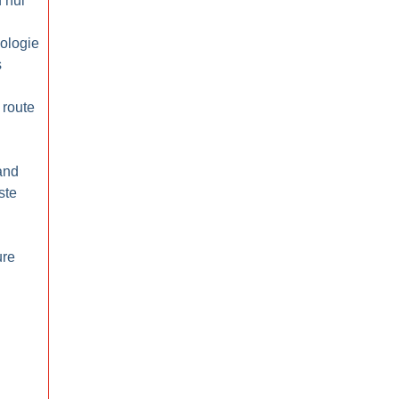
’hui
cologie
s
 route
and
ste
ure