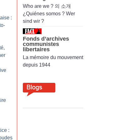
Who are we ? 의 소개
¿Quiénes somos ? Wer
aise :
sind wir ?
to-
Fonds d’archives
communistes
té,
libertaires
ner
La mémoire du mouvement
depuis 1944
ive
ire
ice :
coudes