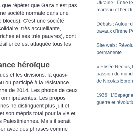
Ukraine : Entre le
ns que répéter que Gaza n’est pas
marteau et l’enc
une société normale dans une
e blocus). C’est une société
Débats : Autour 
olidaire, très accueillante,
travaux d’Irène P
riches et ses très pauvres), dont
ésilience est attaquée tous les
Site web : Révolu
permanente
tance héroïque
«
Élisée Reclus, 
passion du mond
ues et les divisions, la quasi-
de Nicolas Epren
nu ou participé à la résistance
ienne de 2014. Les photos de ceux
1936 : L’Espagne
 omniprésentes. Les propos
guerre et révolut
nes ne distinguent plus juif et
et son mépris total pour la vie et
s Palestiniennes. Mais il serait
iser avec des phrases comme