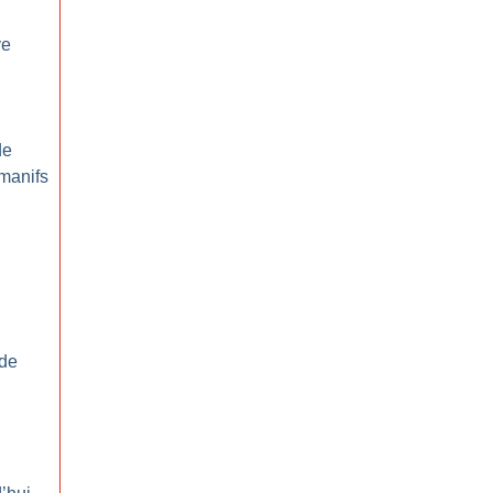
ve
de
manifs
 de