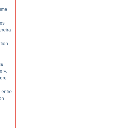
lume
des
ereira
tion
la
e
»,
dre
 entre
ion