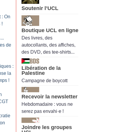
Soutenir l’UCL
 : On
s
!
Boutique UCL en ligne
Des livres, des
..
autocollants, des affiches,
es de
des DVD, des tee-shirts...
iques :
Libération de la
Palestine
se la
emps
!
Campagne de boycott
n
Recevoir la newsletter
 CGT
Hebdomadaire : vous ne
serez pas envahi·e !
ratie
ion
Joindre les groupes