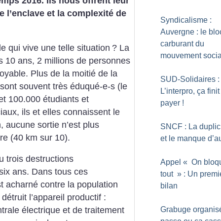
emps 2016. Ils nous offrent leur
e l’enclave et la complexité de
Syndicalisme :
Auvergne : le blo
carburant du
e qui vive une telle situation
? La
mouvement socia
 10 ans, 2 millions de personnes
yable. Plus de la moitié de la
SUD-Solidaires :
s sont souvent très éduqué-e-s (le
L’interpro, ça finit
 et 100.000 étudiants et
payer
!
aux, ils et elles connaissent le
, aucune sortie n’est plus
SNCF : La dupli
ire (40 km sur 10).
et le manque d’
u trois destructions
Appel «
On bloq
 six ans. Dans tous ces
tout
» : Un premi
 acharné contre la population
bilan
étruit l’appareil productif :
Grabuge organisé
ntrale électrique et de traitement