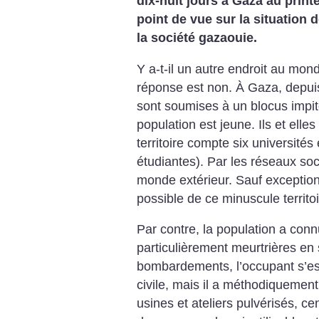
dix-huit jours à Gaza au print
point de vue sur la situation d
la société gazaouie.
Y a-t-il un autre endroit au mond
réponse est non. À Gaza, depuis
sont soumises à un blocus impito
population est jeune. Ils et elle
territoire compte six universités
étudiantes). Par les réseaux soci
monde extérieur. Sauf exception
possible de ce minuscule territo
Par contre, la population a conn
particulièrement meurtrières en
bombardements, l’occupant s’est
civile, mais il a méthodiquement d
usines et ateliers pulvérisés, ce