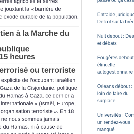
passe ou ça cas
erres agricoles et serres
re jouxtant la «
barrière de
Entraide juridique
c exode durable de la population.
Defcol sur la brè
tien à la Marche du
Nuit debout : Des
et débats
épublique
 15 heures
Fougères debout
étincelle
errorisé ou terroriste
autogestionnaire
explicite de l’occupant israélien
Orléans débout :
aza de la Cisjordanie, politique
loin de faire du
r du Hamas à Gaza, ce dernier a
surplace
nternationale
» (Israël, Europe,
organisation terroriste
». En 18
Universités : C
s ne nous sommes jamais
un rendez-vous
use du Hamas, ni à cause de
manqué