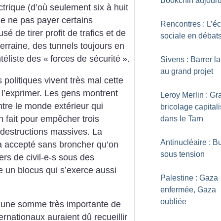
Bookchin aujourd
ctrique (d’où seulement six à huit
 de ne pas payer certains
Rencontres : L’é
é de tirer profit de trafics et de
sociale en débat
erraine, des tunnels toujours en
ntéliste des «
forces de sécurité
».
Sivens : Barrer la
au grand projet
s politiques vivent très mal cette
 l’exprimer. Les gens montrent
Leroy Merlin : Gr
ntre le monde extérieur qui
bricolage capitali
en fait pour empêcher trois
dans le Tarn
 destructions massives. La
Antinucléaire : B
a accepté sans broncher qu’on
sous tension
rs de civil-e-s sous des
te un blocus qui s’exerce aussi
Palestine : Gaza
enfermée, Gaza
oubliée
é une somme très importante de
rnationaux auraient dû recueillir