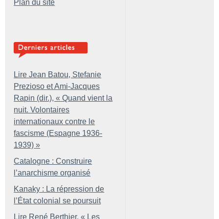
Plan du site
Lire Jean Batou, Stefanie
Prezioso et Ami-Jacques
Rapin (dir.), «
Quand vient la
nuit. Volontaires
internationaux contre le
fascisme (Espagne 1936-
1939)
»
Catalogne : Construire
l’anarchisme organisé
Kanaky : La répression de
l’État colonial se poursuit
Lire René Berthier, «
Les