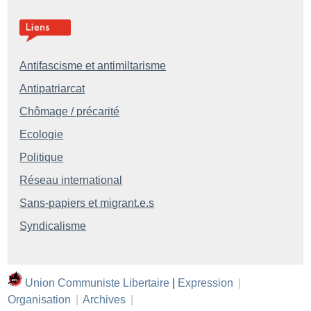
Antifascisme et antimiltarisme
Antipatriarcat
Chômage / précarité
Ecologie
Politique
Réseau international
Sans-papiers et migrant.e.s
Syndicalisme
Union Communiste Libertaire
|
Expression
|
Organisation
|
Archives
|