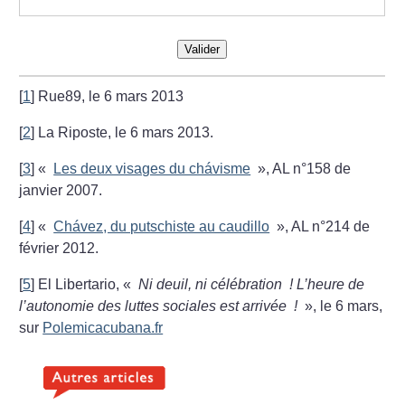
Valider
[
1
]
Rue89, le 6 mars 2013
[
2
]
La Riposte, le 6 mars 2013.
[
3
]
«
Les deux visages du chávisme
», AL n°158 de
janvier 2007.
[
4
]
«
Chávez, du putschiste au caudillo
», AL n°214 de
février 2012.
[
5
]
El Libertario, «
Ni deuil, ni célébration
! L’heure de
l’autonomie des luttes sociales est arrivée
!
», le 6 mars,
sur
Polemicacubana.fr