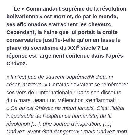
Le «
Commandant suprême de la révolution
bolivarienne
» est mort et, de par le monde,
ses aficionados s’arrachent les cheveux.
Cependant, la haine que lui portait la droite
conservatrice justifie-t-elle qu’on en fasse le
e
phare du socialisme du XXI
siècle
? La
réponse est largement contenue dans l’après-
Chávez.
«
Il n’est pas de sauveur suprême/Ni dieu, ni
césar, ni tribun.
» Certains devraient se remémorer
ces vers de L’Internationale
! Dans son discours
du 6 mars, Jean-Luc Mélenchon s’enflammait :
«
Ce qu’est Chávez ne meurt jamais. C’est l’idéal
inépuisable de l’espérance humaniste, de la
révolution […], une source d’inspiration. […]
Chávez vivant était dangereux
; mais Chávez mort