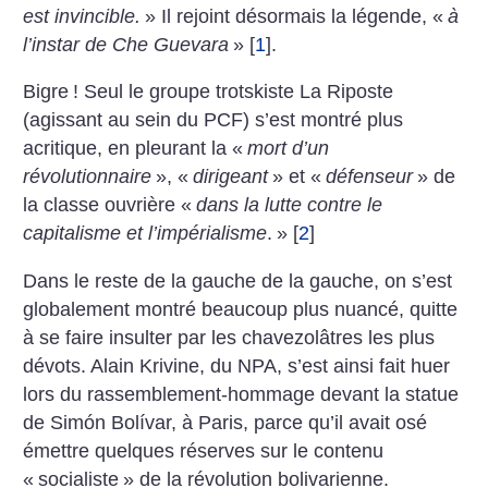
est invincible.
» Il rejoint désormais la légende, «
à
l’instar de Che Guevara
»
[
1
]
.
Bigre
! Seul le groupe trotskiste La Riposte
(agissant au sein du PCF) s’est montré plus
acritique, en pleurant la «
mort d’un
révolutionnaire
», «
dirigeant
» et «
défenseur
» de
la classe ouvrière «
dans la lutte contre le
capitalisme et l’impérialisme
.
»
[
2
]
Dans le reste de la gauche de la gauche, on s’est
globalement montré beaucoup plus nuancé, quitte
à se faire insulter par les chavezolâtres les plus
dévots. Alain Krivine, du NPA, s’est ainsi fait huer
lors du rassemblement-hommage devant la statue
de Simón Bolívar, à Paris, parce qu’il avait osé
émettre quelques réserves sur le contenu
«
socialiste
» de la révolution bolivarienne.