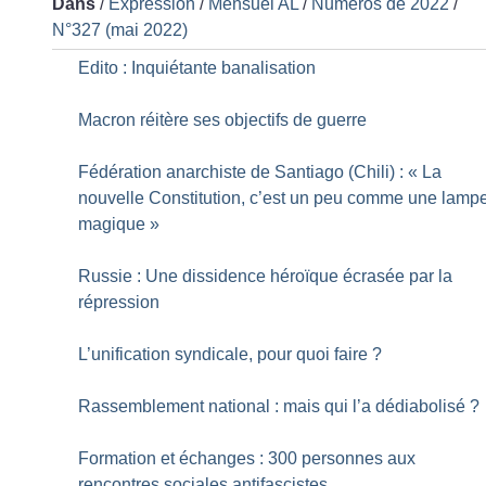
Dans
/
Expression
/
Mensuel AL
/
Numéros de 2022
/
N°327 (mai 2022)
Edito : Inquiétante banalisation
Macron réitère ses objectifs de guerre
Fédération anarchiste de Santiago (Chili) : «
La
nouvelle Constitution, c’est un peu comme une lamp
magique
»
Russie : Une dissidence héroïque écrasée par la
répression
L’unification syndicale, pour quoi faire
?
Rassemblement national : mais qui l’a dédiabolisé
?
Formation et échanges : 300 personnes aux
rencontres sociales antifascistes