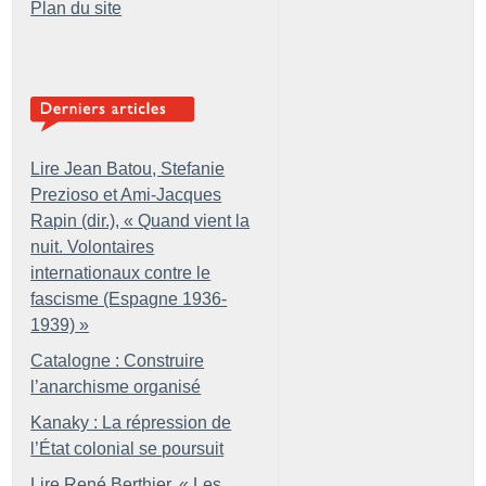
Plan du site
Lire Jean Batou, Stefanie
Prezioso et Ami-Jacques
Rapin (dir.), «
Quand vient la
nuit. Volontaires
internationaux contre le
fascisme (Espagne 1936-
1939)
»
Catalogne : Construire
l’anarchisme organisé
Kanaky : La répression de
l’État colonial se poursuit
Lire René Berthier, «
Les