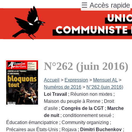
☰ Accès rapide
N°262 (juin 2016)
Accueil
>
Expression
>
Mensuel AL
>
Numéros de 2016
>
N°262 (juin 2016)
Loi Travail
; Réunion non mixtes
;
Maison du peuple à Renne
; Droit
d’asile
;
Congrès de la CGT
;
Marche
de nuit
; conditionnement sexué
;
Éducation émancipatrice
; Community organizing
;
Précaires aux États-Unis
; Rojava
;
Dimitri Buchenkov
;